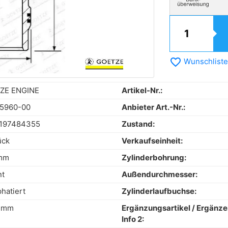
favorite_border
Wunschliste
ZE ENGINE
Artikel-Nr.:
65960-00
Anbieter Art.-Nr.:
197484355
Zustand:
ück
Verkaufseinheit:
mm
Zylinderbohrung:
nt
Außendurchmesser:
hatiert
Zylinderlaufbuchse:
5 mm
Ergänzungsartikel / Ergänz
Info 2: