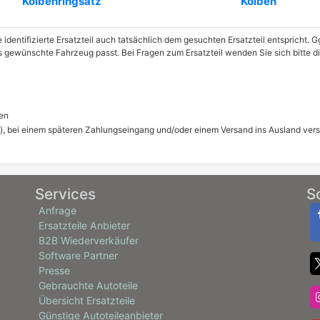
Kolbenringsatz
Kolben
e identifizierte Ersatzteil auch tatsächlich dem gesuchten Ersatzteil entspricht.
das gewünschte Fahrzeug passt. Bei Fragen zum Ersatzteil wenden Sie sich bitt
en
), bei einem späteren Zahlungseingang und/oder einem Versand ins Ausland ver
Services
S
Anfrage
Ersatzteile Anbieter
B2B Wiederverkäufer
Software Partner
Presse
Gebrauchte Autoteile
Übersicht Ersatzteile
Günstige Autoteileanbieter