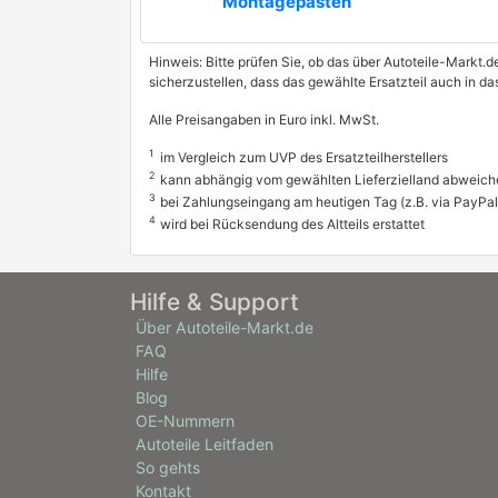
Montagepasten
Hinweis: Bitte prüfen Sie, ob das über Autoteile-Markt.d
sicherzustellen, dass das gewählte Ersatzteil auch in 
Alle Preisangaben in Euro inkl. MwSt.
1
im Vergleich zum UVP des Ersatzteilherstellers
2
kann abhängig vom gewählten Lieferzielland abweich
3
bei Zahlungseingang am heutigen Tag (z.B. via PayPal
4
wird bei Rücksendung des Altteils erstattet
Hilfe & Support
Über Autoteile-Markt.de
FAQ
Hilfe
Blog
OE-Nummern
Autoteile Leitfaden
So gehts
Kontakt