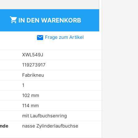
shopping_cart
IN DEN
WARENKORB
email
Frage zum Artikel
XWL549J
119273917
Fabrikneu
1
102 mm
114 mm
mit Laufbuchsenring
ende
nasse Zylinderlaufbuchse