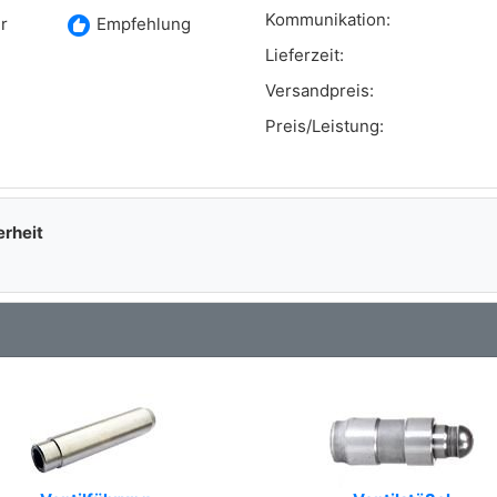
Kommunikation:
recommend
r
Empfehlung
Lieferzeit:
Versandpreis:
Preis/Leistung:
erheit