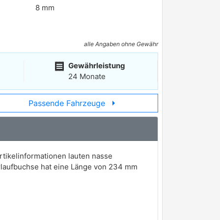
8 mm
alle Angaben ohne Gewähr
receipt
Gewährleistung
24 Monate
arrow_right
Passende Fahrzeuge
tikelinformationen lauten nasse
erlaufbuchse hat eine Länge von 234 mm