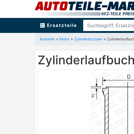
ballot
Ersatzteile
Autoteile
Motor
Zylinderbuchsen
Zylinderlaufb
Zylinderlaufbu