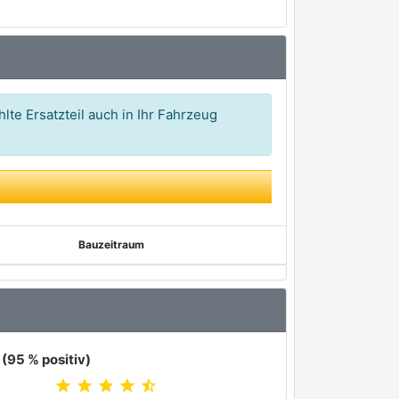
lte Ersatzteil auch in Ihr Fahrzeug
Bauzeitraum
(95 % positiv)
star
star
star
star
star_half