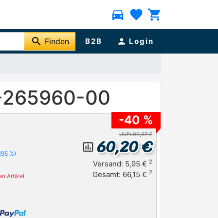
directions_car
favorite
shopping_cart
search
Finden
B2B
person
Login
5-265960-00
-40 %
UVP: 99,87 €
60,20 €
insert_chart_outlined
(95 %)
2
Versand: 5,95 €
2
Gesamt: 66,15 €
n Artikel