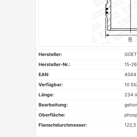
Hersteller:
GOET
Hersteller-Nr.:
15-2
EAN:
4044
Verfügbar:
10 St
Länge:
234 
Bearbeitung:
geho
Oberfläche:
phosp
Flanschdurchmesser:
122,