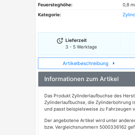
Feuersteghöhe:
0,8 
Kategorie:
Zylin
more_time
Lieferzeit
3 - 5 Werktage
arrow_right
Artikelbeschreibung
Informationen zum Artikel
Das Produkt Zylinderlaufbuchse des Herst
Zylinderlaufbuchse, die Zylinderbohrung
und passt beispielsweise zu Fahrzeuge
Der angebotene Artikel wird unter andere
bzw. Vergleichsnummern 5000336162 gef