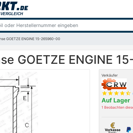
uchse GOETZE ENGINE 15-265960-00
chse GOETZE ENGINE 1
Verkäufer
star
star
star
star
star_half
Auf Lager
1 Beobachten diese