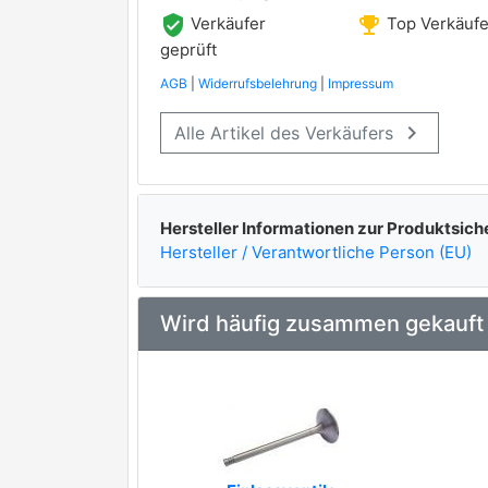
verified_user
emoji_events
Verkäufer
Top Verkäufe
geprüft
AGB
|
Widerrufsbelehrung
|
Impressum
keyboard_arrow_right
Alle Artikel des Verkäufers
Hersteller Informationen zur Produktsich
Hersteller / Verantwortliche Person (EU)
Wird häufig zusammen gekauft