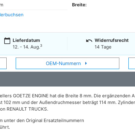
mm
Breite:
derbuchsen
calendar_today
undo
Lieferdatum
Widerrufsrecht
3
12. - 14. Aug.
14 Tage
arrow_right
OEM-Nummern
ellers GOETZE ENGINE hat die Breite 8 mm. Die ergänzenden Ar
 ist 102 mm und der Außendruchmesser beträgt 114 mm. Zylind
n von RENAULT TRUCKS.
m unter den Original Ersatzteilnummern
ührt.