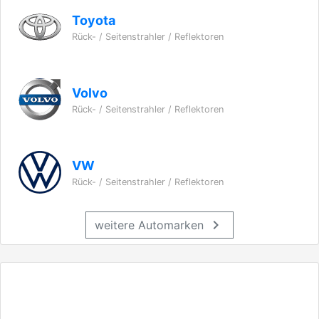
Toyota
Rück- / Seitenstrahler / Reflektoren
Volvo
Rück- / Seitenstrahler / Reflektoren
VW
Rück- / Seitenstrahler / Reflektoren
chevron_right
weitere Automarken