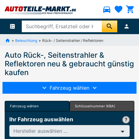
directions_car
favorite
shopping_cart
search
ballot
person
Beleuchtung
Rück- / Seitenstrahler / Reflektoren
Auto Rück-, Seitenstrahler &
Reflektoren neu & gebraucht günstig
kaufen
Fahrzeug wählen
Fahrzeug wählen
Schlüsselnummer (KBA)
Ihr Fahrzeug auswählen
Hersteller