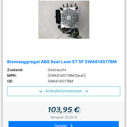
Bremsaggregat ABS Seat Leon ST 5F 5WA614517BM
Zustand:
Gebraucht
MPN:
|5WA614517BM|Seat||
OE:
5WA614517BM
Artikelinformationen
103,95 €
Versand: 20,00 €
keyboard_arrow_right
Details