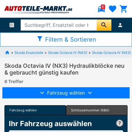
directions_car
favorite
shopping_cart
1
search
ballot
person
filter_alt
Filtern & Sortieren
Skoda Ersatzteile
Skoda Octavia IV (NX3)
Skoda Octavia IV (NX3)
Skoda Octavia IV (NX3) Hydraulikblöcke neu
& gebraucht günstig kaufen
6 Treffer
Fahrzeug wählen
Fahrzeug wählen
Schlüsselnummer (KBA)
Ihr Fahrzeug auswählen