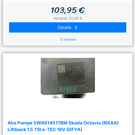
103,95 €
Versand: 20,00 €
keyboard_arrow_right
Details
merken
favorite_border
Abs Pumpe 5WA614517BM Skoda Octavia (NXAA)
Liftback 1.5 TSI e-TEC 16V (DFYA)