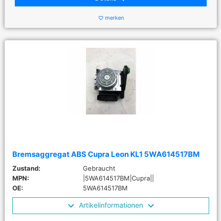
merken
favorite_border
Bremsaggregat ABS Cupra Leon KL1 5WA614517BM
Zustand:
Gebraucht
MPN:
|5WA614517BM|Cupra||
OE:
5WA614517BM
Artikelinformationen