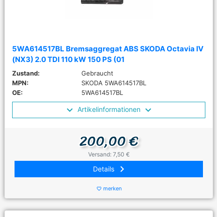
5WA614517BL Bremsaggregat ABS SKODA Octavia IV
(NX3) 2.0 TDI 110 kW 150 PS (01
Zustand:
Gebraucht
MPN:
SKODA 5WA614517BL
OE:
5WA614517BL
Artikelinformationen
200,00 €
Versand: 7,50 €
keyboard_arrow_right
Details
merken
favorite_border