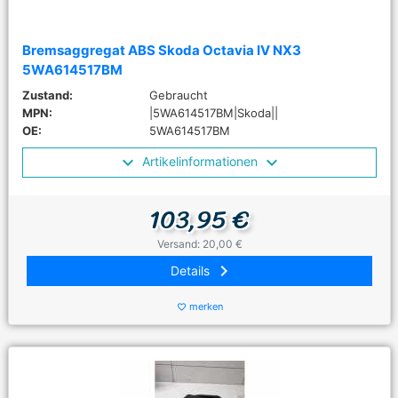
Bremsaggregat ABS Skoda Octavia IV NX3
5WA614517BM
Zustand:
Gebraucht
MPN:
|5WA614517BM|Skoda||
OE:
5WA614517BM
Artikelinformationen
103,95 €
Versand: 20,00 €
keyboard_arrow_right
Details
merken
favorite_border