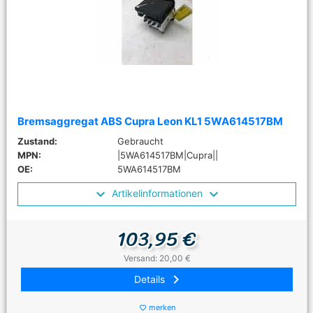
Bremsaggregat ABS Cupra Leon KL1 5WA614517BM
Zustand:
Gebraucht
MPN:
|5WA614517BM|Cupra||
OE:
5WA614517BM
Artikelinformationen
103,95 €
Versand: 20,00 €
keyboard_arrow_right
Details
merken
favorite_border