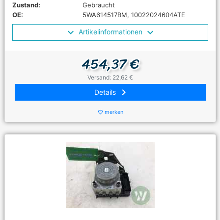
Zustand:
Gebraucht
OE:
5WA614517BM, 10022024604ATE
Artikelinformationen
454,37 €
Versand: 22,62 €
keyboard_arrow_right
Details
merken
favorite_border