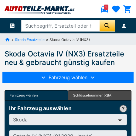
directions_car
favorite
shopping_cart
1
search
ballot
person
Skoda Ersatzteile
Skoda Octavia IV (NX3)
Skoda Octavia IV (NX3) Ersatzteile
neu & gebraucht günstig kaufen
Fahrzeug wählen
Fahrzeug wählen
Schlüsselnummer (KBA)
Ihr Fahrzeug auswählen
Hersteller
Baureihe