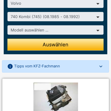
Hersteller
Baureihe
Modell
Auswählen
info
Tipps vom KFZ-Fachmann