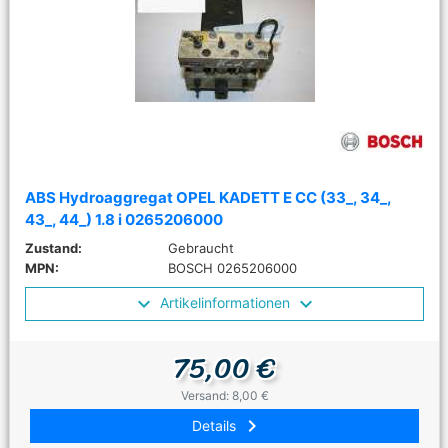
ABS Hydroaggregat OPEL KADETT E CC (33_, 34_,
43_, 44_) 1.8 i 0265206000
Zustand:
Gebraucht
MPN:
BOSCH 0265206000
Artikelinformationen
75,00 €
Versand: 8,00 €
keyboard_arrow_right
Details