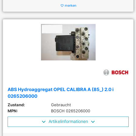
merken
favorite_border
ABS Hydroaggregat OPEL CALIBRA A (85_) 2.0 i
0265206000
Zustand:
Gebraucht
MPN:
BOSCH 0265206000
Artikelinformationen