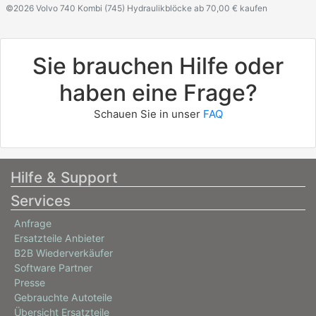
©2026 Volvo 740 Kombi (745) Hydraulikblöcke ab 70,00 € kaufen
Sie brauchen Hilfe oder
haben eine Frage?
Schauen Sie in unser
FAQ
Hilfe & Support
Services
Anfrage
Ersatzteile Anbieter
B2B Wiederverkäufer
Software Partner
Presse
Gebrauchte Autoteile
Übersicht Ersatzteile