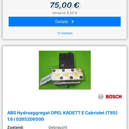
75,00 €
Versand: 8,00 €
keyboard_arrow_right
Details
merken
favorite_border
ABS Hydroaggregat OPEL KADETT E Cabriolet (T85)
1.6 i 0265206000
Zustand:
Gebraucht