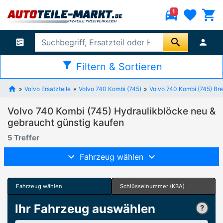
directions_car
favorite
shopping_cart
1
search
ballot
person
filter_alt
Filtern & Sortieren
Volvo Ersatzteile
Volvo 740 Kombi (745)
Volvo 740 Kombi (745) Br
Volvo 740 Kombi (745) Hydraulikblöcke neu &
gebraucht günstig kaufen
5 Treffer
Fahrzeug wählen
Fahrzeug wählen
Schlüsselnummer (KBA)
Ihr Fahrzeug auswählen