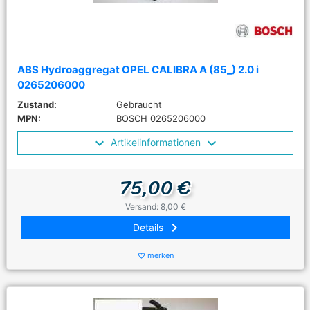
ABS Hydroaggregat OPEL CALIBRA A (85_) 2.0 i
0265206000
Zustand:
Gebraucht
MPN:
BOSCH 0265206000
Artikelinformationen
75,00 €
Versand: 8,00 €
keyboard_arrow_right
Details
merken
favorite_border