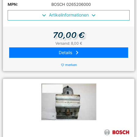
MPN:
BOSCH 0265206000
Artikelinformationen
70,00 €
Versand: 8,00 €
keyboard_arrow_right
Details
merken
favorite_border