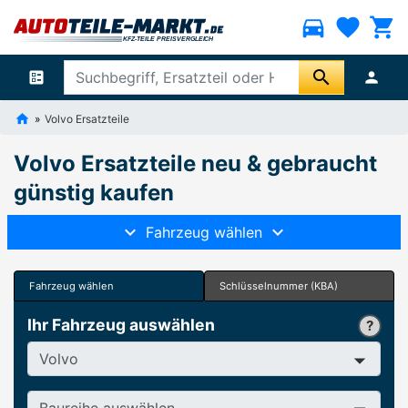
directions_car
favorite
shopping_cart
search
ballot
person
Volvo Ersatzteile
Volvo Ersatzteile neu & gebraucht
günstig kaufen
Fahrzeug wählen
Fahrzeug wählen
Schlüsselnummer (KBA)
Ihr Fahrzeug auswählen
Hersteller
Baureihe