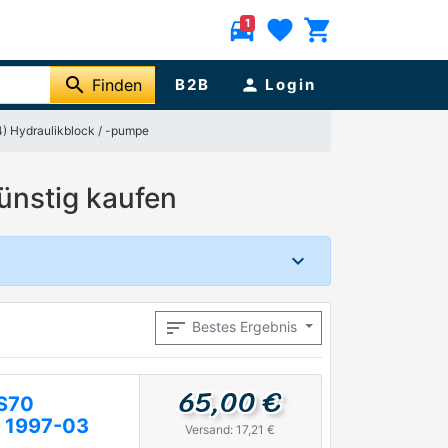
directions_car
favorite
shopping_cart
1
search
Finden
B2B
person
Login
4) Hydraulikblock / -pumpe
ünstig kaufen
sort
Bestes Ergebnis
65,00 €
S70
) 1997-03
Versand: 17,21 €