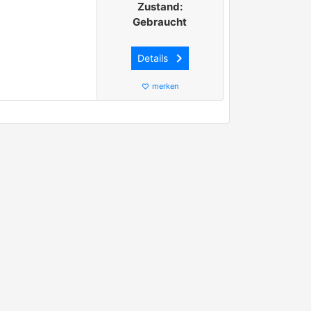
Zustand:
Gebraucht
keyboard_arrow_right
Details
merken
favorite_border