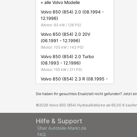
« alle Volvo Modelle
Volvo 850 (854) 2.0 (08.1994 -
12.1996)
(Motor: 93 kW / 126 PS)
Volvo 850 (854) 2.0 20V
(06.1991 - 12.1996)
(Motor: 105 kW / 143 PS)
Volvo 850 (854) 2.0 Turbo
(08.1993 - 12.1996)
(Motor: 155 kW / 211 PS)
Volvo 850 (854) 2.3 R (08.1995 -
12.1996)
(Motor: 184 kW / 250 PS)
Sie haben Ihr gesuchtes Ersatzteil nicht gefunden? Jetzt ei
Volvo 850 (854) 2.3 T5 (08.1993
©2026 Volvo 850 (854) Hydraulikblöcke ab 65,00 € kaufe
- 07.1996)
(Motor: 166 kW / 226 PS)
Hilfe & Support
Volvo 850 (854) 2.4 GLE
Über Autoteile-Markt.de
(09.1993 - 10.1997)
FAQ
(Motor: 142 kW / 193 PS)