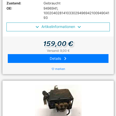
Zustand:
Gebraucht
OE:
9496941,
100204028141033029496942100949041
93
Artikelinformationen
159,00 €
Versand: 9,00 €
keyboard_arrow_right
Details
merken
favorite_border