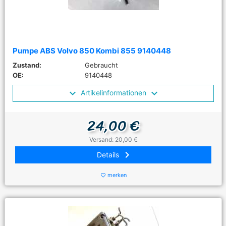
Pumpe ABS Volvo 850 Kombi 855 9140448
Zustand:
Gebraucht
OE:
9140448
Artikelinformationen
24,00 €
Versand: 20,00 €
keyboard_arrow_right
Details
merken
favorite_border