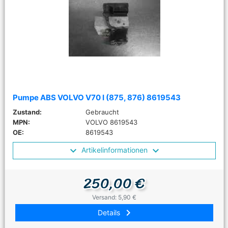
Pumpe ABS VOLVO V70 I (875, 876) 8619543
Zustand:
Gebraucht
MPN:
VOLVO 8619543
OE:
8619543
Artikelinformationen
250,00 €
Versand: 5,90 €
keyboard_arrow_right
Details