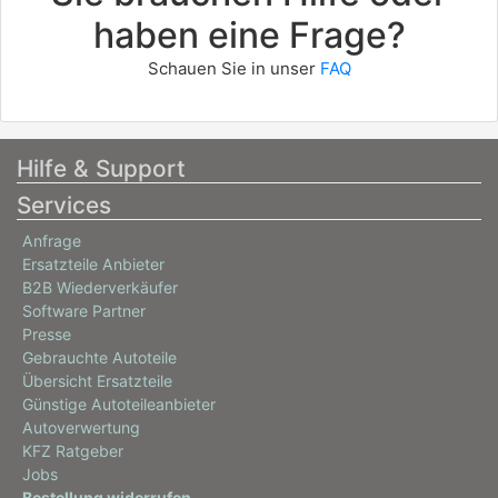
haben eine Frage?
Schauen Sie in unser
FAQ
Hilfe & Support
Services
Anfrage
Ersatzteile Anbieter
B2B Wiederverkäufer
Software Partner
Presse
Gebrauchte Autoteile
Übersicht Ersatzteile
Günstige Autoteileanbieter
Autoverwertung
KFZ Ratgeber
Jobs
Bestellung widerrufen