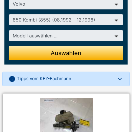
Hersteller
Baureihe
Modell
Auswählen
info
Tipps vom KFZ-Fachmann