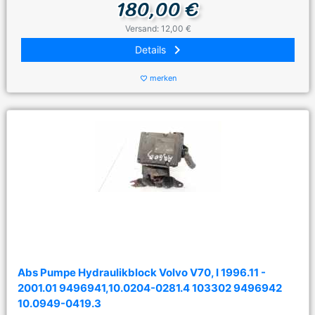
180,00 €
Versand: 12,00 €
keyboard_arrow_right
Details
merken
favorite_border
Abs Pumpe Hydraulikblock Volvo V70, I 1996.11 -
2001.01 9496941,10.0204-0281.4 103302 9496942
10.0949-0419.3