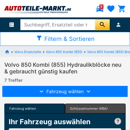
directions_car
favorite
shopping_cart
1
search
ballot
person
filter_alt
Filtern & Sortieren
Volvo Ersatzteile
Volvo 850 Kombi (855)
Volvo 850 Kombi (855) Br
Volvo 850 Kombi (855) Hydraulikblöcke neu
& gebraucht günstig kaufen
7 Treffer
Fahrzeug wählen
Fahrzeug wählen
Schlüsselnummer (KBA)
Ihr Fahrzeug auswählen