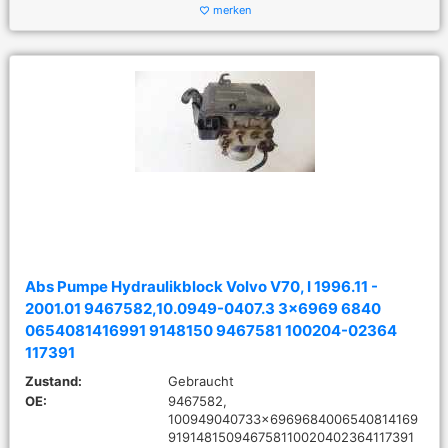
merken
favorite_border
Abs Pumpe Hydraulikblock Volvo V70, I 1996.11 -
2001.01 9467582,10.0949-0407.3 3x6969 6840
0654081416991 9148150 9467581 100204-02364
117391
Zustand:
Gebraucht
OE:
9467582,
100949040733x6969684006540814169
919148150946758110020402364117391