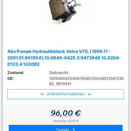
Abs Pumpe Hydraulikblock Volvo V70, I 1996.11 -
2001.01 8619541,10.0949-0425.3 9472649 10.0204-
0133.4 133082
Zustand:
Gebraucht
OE:
100949042539472649100204013341330
82, 8619541
Artikelinformationen
96,00 €
Versand: 9,00 €
keyboard_arrow_right
Details