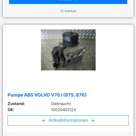
merken
favorite_border
Pumpe ABS VOLVO V70 I (875, 876)
Zustand:
Gebraucht
OE:
10020401124
Artikelinformationen