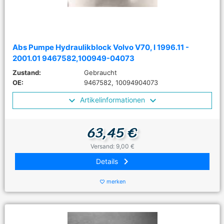
Abs Pumpe Hydraulikblock Volvo V70, I 1996.11 -
2001.01 9467582,100949-04073
Zustand:
Gebraucht
OE:
9467582, 10094904073
Artikelinformationen
63,45 €
Versand: 9,00 €
keyboard_arrow_right
Details
merken
favorite_border