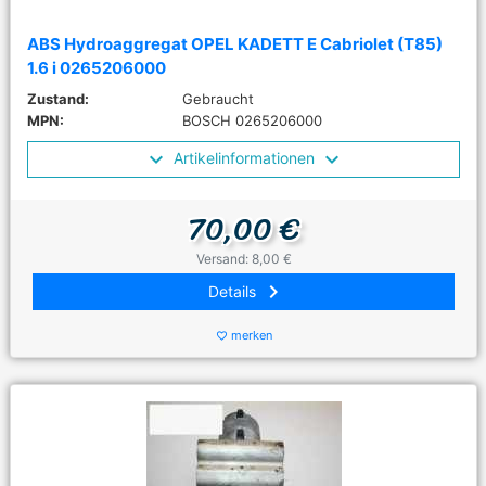
ABS Hydroaggregat OPEL KADETT E Cabriolet (T85)
1.6 i 0265206000
Zustand:
Gebraucht
MPN:
BOSCH 0265206000
Artikelinformationen
70,00 €
Versand: 8,00 €
keyboard_arrow_right
Details
merken
favorite_border