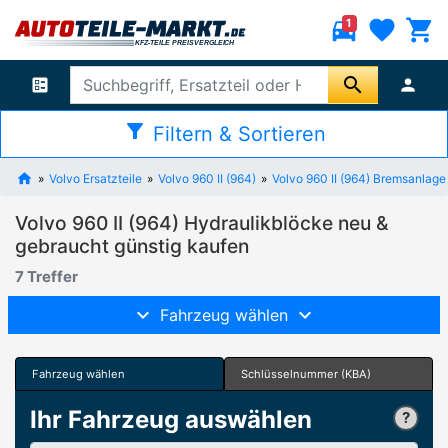
directions_car
favorite
shopping_cart
1
search
ballot
person
filter_alt
Filtern & Sortieren
Volvo Ersatzteile
Volvo 960 II (964)
Volvo 960 II (964) Bremsanlage
Volvo 960 II (964) Hydraulikblöcke neu &
gebraucht günstig kaufen
7 Treffer
Fahrzeug wählen
Fahrzeug wählen
Schlüsselnummer (KBA)
Ihr Fahrzeug auswählen