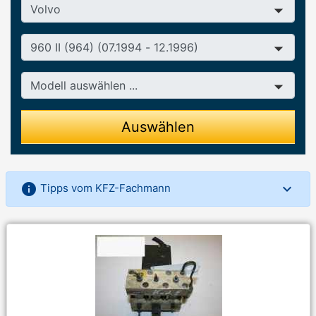
Hersteller
Baureihe
Modell
Auswählen
info
Tipps vom KFZ-Fachmann