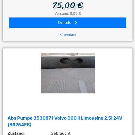
75,00 €
Versand: 8,00 €
keyboard_arrow_right
Details
merken
favorite_border
Abs Pumpe 3530871 Volvo 960 II Limousine 2.5i 24V
(B6254FS)
Zustand:
Gebraucht