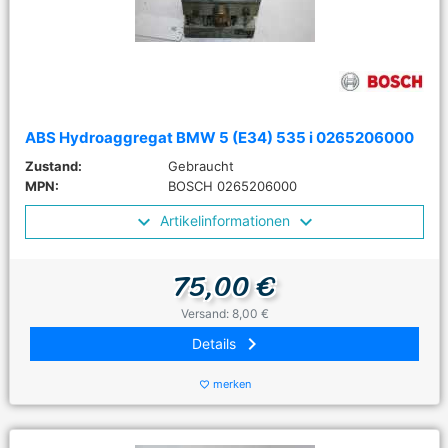
ABS Hydroaggregat BMW 5 (E34) 535 i 0265206000
Zustand:
Gebraucht
MPN:
BOSCH 0265206000
Artikelinformationen
75,00 €
Versand: 8,00 €
keyboard_arrow_right
Details
merken
favorite_border