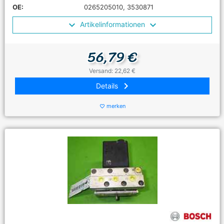
OE:
0265205010, 3530871
Artikelinformationen
56,79 €
Versand: 22,62 €
keyboard_arrow_right
Details
merken
favorite_border