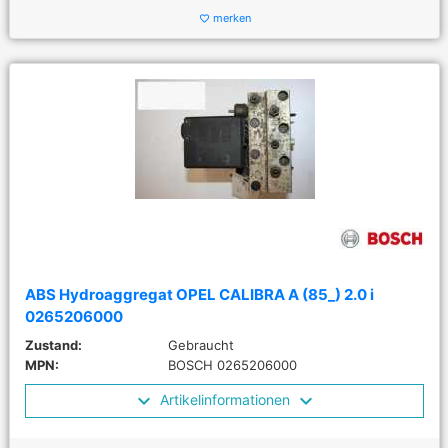
merken
favorite_border
ABS Hydroaggregat OPEL CALIBRA A (85_) 2.0 i
0265206000
Zustand:
Gebraucht
MPN:
BOSCH 0265206000
Artikelinformationen