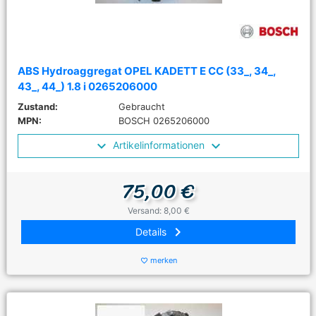
ABS Hydroaggregat OPEL KADETT E CC (33_, 34_,
43_, 44_) 1.8 i 0265206000
Zustand:
Gebraucht
MPN:
BOSCH 0265206000
Artikelinformationen
75,00 €
Versand: 8,00 €
keyboard_arrow_right
Details
merken
favorite_border