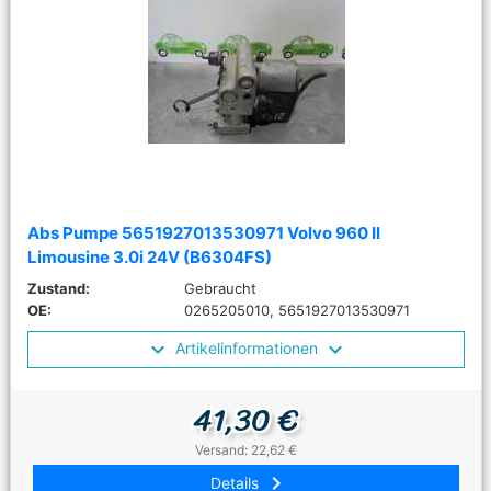
Abs Pumpe 5651927013530971 Volvo 960 II
Limousine 3.0i 24V (B6304FS)
Zustand:
Gebraucht
OE:
0265205010, 5651927013530971
Artikelinformationen
41,30 €
Versand: 22,62 €
keyboard_arrow_right
Details