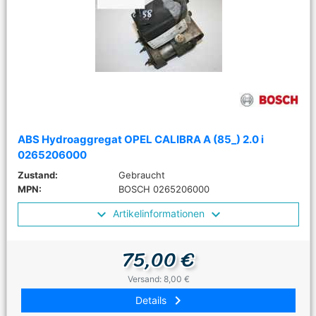
ABS Hydroaggregat OPEL CALIBRA A (85_) 2.0 i
0265206000
Zustand:
Gebraucht
MPN:
BOSCH 0265206000
Artikelinformationen
75,00 €
Versand: 8,00 €
keyboard_arrow_right
Details