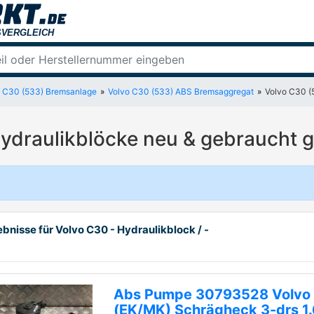
o C30 (533) Bremsanlage
Volvo C30 (533) ABS Bremsaggregat
Volvo C30 (
ydraulikblöcke neu & gebraucht g
bnisse für Volvo C30 - Hydraulikblock / -
Abs Pumpe 30793528 Volvo
(EK/MK) Schrägheck 3-drs 1.