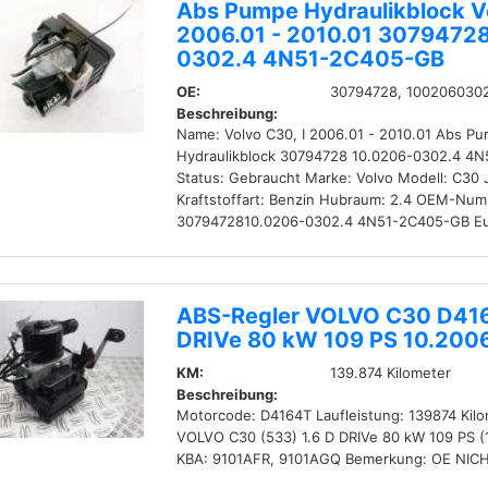
Abs Pumpe Hydraulikblock Vo
2006.01 - 2010.01 30794728
0302.4 4N51-2C405-GB
OE:
30794728, 10020603
Beschreibung:
Name: Volvo C30, I 2006.01 - 2010.01 Abs P
Hydraulikblock 30794728 10.0206-0302.4 4
Status: Gebraucht Marke: Volvo Modell: C30 
Kraftstoffart: Benzin Hubraum: 2.4 OEM-Num
3079472810.0206-0302.4 4N51-2C405-GB Eur
ABS-Regler VOLVO C30 D416
DRIVe 80 kW 109 PS 10.200
KM:
139.874 Kilometer
Beschreibung:
Motorcode: D4164T Laufleistung: 139874 Kilo
VOLVO C30 (533) 1.6 D DRIVe 80 kW 109 PS (
KBA: 9101AFR, 9101AGQ Bemerkung: OE NIC