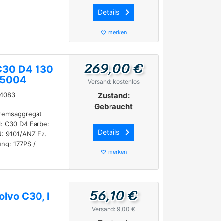
keyboard_arrow_right
Details
merken
favorite_border
269,00 €
C30 D4 130
05004
Versand: kostenlos
04083
Zustand:
Gebraucht
remsaggregat
: C30 D4 Farbe:
keyboard_arrow_right
Details
: 9101/ANZ Fz.
ung: 177PS /
merken
favorite_border
56,10 €
lvo C30, I
Versand: 9,00 €