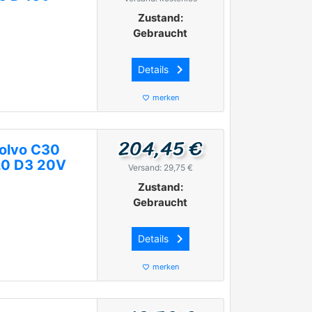
Zustand:
Gebraucht
keyboard_arrow_right
Details
merken
favorite_border
204,45 €
olvo C30
.0 D3 20V
Versand: 29,75 €
Zustand:
Gebraucht
keyboard_arrow_right
Details
merken
favorite_border