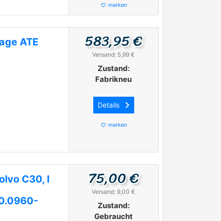
merken
favorite_border
583,95 €
lage ATE
Versand: 5,99 €
Zustand:
Fabrikneu
keyboard_arrow_right
Details
merken
favorite_border
75,00 €
lvo C30, I
Versand: 9,00 €
0.0960-
Zustand:
Gebraucht