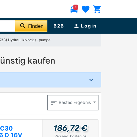
directions_car
favorite
shopping_cart
1
search
Finden
B2B
person
Login
533) Hydraulikblock / -pumpe
ünstig kaufen
sort
Bestes Ergebnis
186,72 €
 C30
6 D 16V
Versand: kostenlos