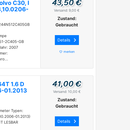
43,50 €
lvo C30, I
,10.0206-
Versand: 9,00 €
Zustand:
0244N512C405GB
Gebraucht
umpe
keyboard_arrow_right
Details
N51-2C405-GB
Jahr: 2007
merken
favorite_border
mer:
o...
41,00 €
4T 1.6 D
6-01.2013
Versand: 10,00 €
Zustand:
Gebraucht
meter Typen:
10.2006-01.2013)
keyboard_arrow_right
Details
HT LESBAR