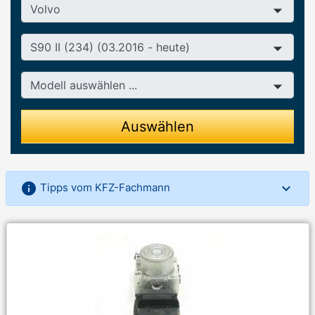
Hersteller
Baureihe
Modell
Auswählen
info
Tipps vom KFZ-Fachmann