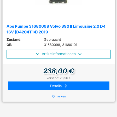
Abs Pumpe 31680098 Volvo S90 II Limousine 2.0 D4
16V (D4204T14) 2019
Zustand:
Gebraucht
OE:
31680098, 31680101
Artikelinformationen
238,00 €
Versand: 28,56 €
keyboard_arrow_right
Details
merken
favorite_border