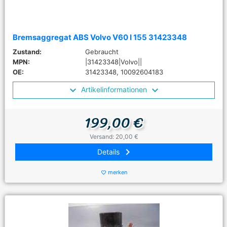
Bremsaggregat ABS Volvo V60 I 155 31423348
Zustand:
Gebraucht
MPN:
|31423348|Volvo||
OE:
31423348, 10092604183
Artikelinformationen
199,00 €
Versand: 20,00 €
keyboard_arrow_right
Details
merken
favorite_border