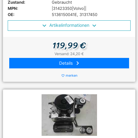
Zustand:
Gebraucht
MPN:
|31423350|Volvo||
OE:
5136150041E, 31317450
Artikelinformationen
119,99 €
Versand: 24,20 €
keyboard_arrow_right
Details
merken
favorite_border