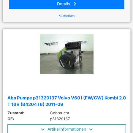
keyboard_arrow_right
Details
merken
favorite_border
Abs Pumpe p31329137 Volvo V60 I (FW/GW) Kombi 2.0
T 16V (B4204T6) 2011-09
Zustand:
Gebraucht
OE:
p31329137
Artikelinformationen