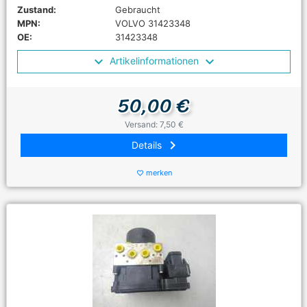
Zustand:
Gebraucht
MPN:
VOLVO 31423348
OE:
31423348
Artikelinformationen
50,00 €
Versand: 7,50 €
keyboard_arrow_right
Details
merken
favorite_border