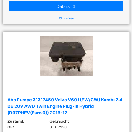
keyboard_arrow_right
Details
merken
favorite_border
Abs Pumpe 31317450 Volvo V60 I (FW/GW) Kombi 2.4
D6 20V AWD Twin Engine Plug-in Hybrid
(D97PHEV(Euro 6)) 2015-12
Zustand:
Gebraucht
OE:
31317450