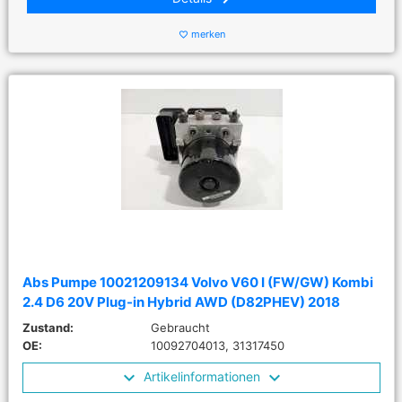
merken
favorite_border
Abs Pumpe 10021209134 Volvo V60 I (FW/GW) Kombi
2.4 D6 20V Plug-in Hybrid AWD (D82PHEV) 2018
Zustand:
Gebraucht
OE:
10092704013, 31317450
Artikelinformationen