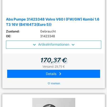
Abs Pumpe 31423348 Volvo V60 I (FW/GW) Kombi 1.6
T3 16V (B4164T3(Euro 5))
Zustand:
Gebraucht
OE:
31423348
Artikelinformationen
170,37 €
Versand: 29,75 €
keyboard_arrow_right
Details
merken
favorite_border