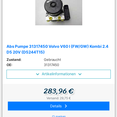
Abs Pumpe 31317450 Volvo V60 I (FW/GW) Kombi 2.4
D5 20V (D5244T15)
Zustand:
Gebraucht
OE:
31317450
Artikelinformationen
283,96 €
Versand: 29,75 €
keyboard_arrow_right
Details
merken
favorite_border