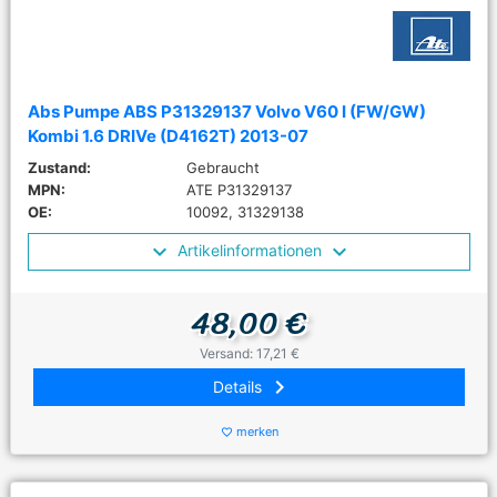
Abs Pumpe ABS P31329137 Volvo V60 I (FW/GW)
Kombi 1.6 DRIVe (D4162T) 2013-07
Zustand:
Gebraucht
MPN:
ATE P31329137
OE:
10092, 31329138
Artikelinformationen
48,00 €
Versand: 17,21 €
keyboard_arrow_right
Details
merken
favorite_border