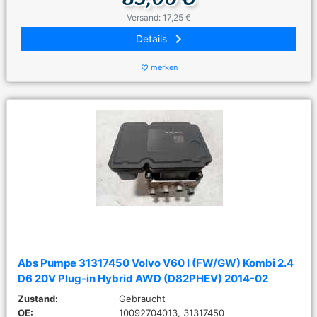
Versand: 17,25 €
keyboard_arrow_right
Details
merken
favorite_border
Abs Pumpe 31317450 Volvo V60 I (FW/GW) Kombi 2.4
D6 20V Plug-in Hybrid AWD (D82PHEV) 2014-02
Zustand:
Gebraucht
OE:
10092704013, 31317450