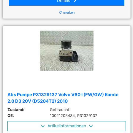
keyboard_arrow_right
Details
merken
favorite_border
Abs Pumpe P31329137 Volvo V60 I (FW/GW) Kombi
2.0 D3 20V (D5204T2) 2010
Zustand:
Gebraucht
OE:
10021205434, P31329137
Artikelinformationen