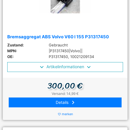
Bremsaggregat ABS Volvo V60 I 155 P31317450
Zustand:
Gebraucht
MPN:
|P31317450|Volvo||
OE:
P31317450, 10021209134
Artikelinformationen
300,00 €
Versand: 14,99 €
keyboard_arrow_right
Details
merken
favorite_border