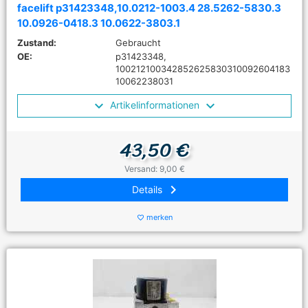
facelift p31423348,10.0212-1003.4 28.5262-5830.3
10.0926-0418.3 10.0622-3803.1
Zustand:
Gebraucht
OE:
p31423348,
100212100342852625830310092604183
10062238031
Artikelinformationen
43,50 €
Versand: 9,00 €
keyboard_arrow_right
Details
merken
favorite_border