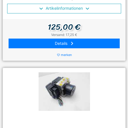
Artikelinformationen
125,00 €
Versand: 17,25 €
keyboard_arrow_right
Details
merken
favorite_border