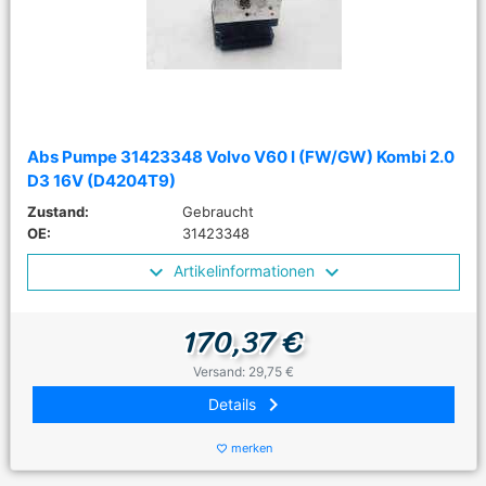
Abs Pumpe 31423348 Volvo V60 I (FW/GW) Kombi 2.0
D3 16V (D4204T9)
Zustand:
Gebraucht
OE:
31423348
Artikelinformationen
170,37 €
Versand: 29,75 €
keyboard_arrow_right
Details
merken
favorite_border