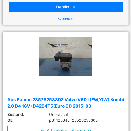
keyboard_arrow_right
Details
merken
favorite_border
Abs Pumpe 28526258303 Volvo V60 I (FW/GW) Kombi
2.0 D4 16V (D4204T5(Euro 6)) 2015-03
Zustand:
Gebraucht
OE:
p31423348, 28526258303
Artikelinformationen