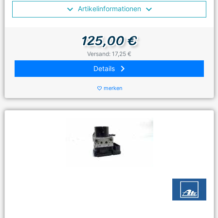
Artikelinformationen
125,00 €
Versand: 17,25 €
keyboard_arrow_right
Details
merken
favorite_border