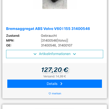
Bremsaggregat ABS Volvo V60 I 155 31400546
Zustand:
Gebraucht
MPN:
|31400546|Volvo||
OE:
31400546, 31400107
Artikelinformationen
127,20 €
Versand: 14,99 €
keyboard_arrow_right
Details
merken
favorite_border