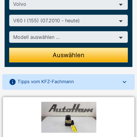
Hersteller
Baureihe
Modell
Auswählen
info
Tipps vom KFZ-Fachmann