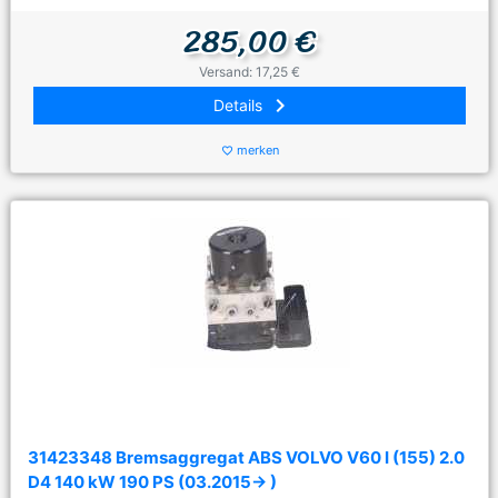
285,00 €
Versand: 17,25 €
keyboard_arrow_right
Details
merken
favorite_border
31423348 Bremsaggregat ABS VOLVO V60 I (155) 2.0
D4 140 kW 190 PS (03.2015-> )