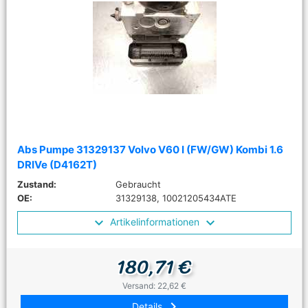
Abs Pumpe 31329137 Volvo V60 I (FW/GW) Kombi 1.6
DRIVe (D4162T)
Zustand:
Gebraucht
OE:
31329138, 10021205434ATE
Artikelinformationen
180,71 €
Versand: 22,62 €
keyboard_arrow_right
Details