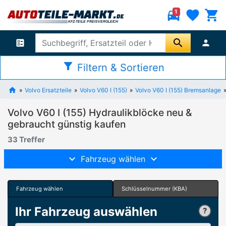
directions_car
favorite
shopping_cart
1
search
ballot
person
filter_alt
Filtern & Sortieren
Volvo Ersatzteile
Volvo V60 I (155)
Volvo V60 I (155) Bremsanlage
Volvo V60 I (155) Hydraulikblöcke neu &
gebraucht günstig kaufen
33 Treffer
Fahrzeug wählen
Fahrzeug wählen
Schlüsselnummer (KBA)
Ihr Fahrzeug auswählen