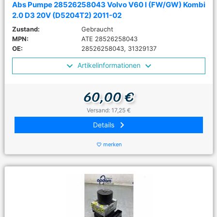
Abs Pumpe 28526258043 Volvo V60 I (FW/GW) Kombi
2.0 D3 20V (D5204T2) 2011-02
Zustand:
Gebraucht
MPN:
ATE 28526258043
OE:
28526258043, 31329137
Artikelinformationen
60,00 €
Versand: 17,25 €
keyboard_arrow_right
Details
merken
favorite_border