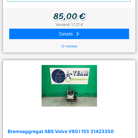
85,00 €
Versand: 17,21 €
keyboard_arrow_right
Details
merken
favorite_border
Bremsaggregat ABS Volvo V60 I 155 31423350