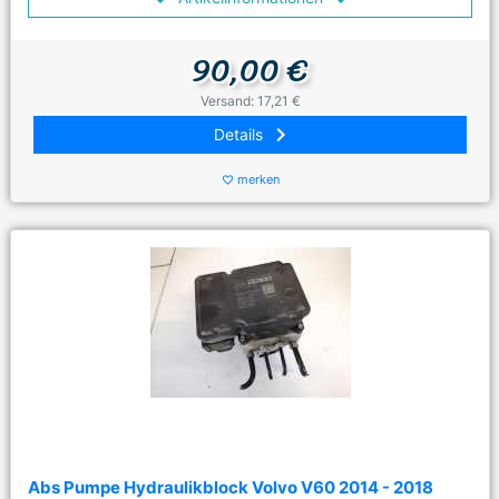
90,00 €
Versand: 17,21 €
keyboard_arrow_right
Details
merken
favorite_border
Abs Pumpe Hydraulikblock Volvo V60 2014 - 2018