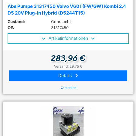
Abs Pumpe 31317450 Volvo V60 I (FW/GW) Kombi 2.4
D5 20V Plug-in Hybrid (D5244T15)
Zustand:
Gebraucht
OE:
31317450
Artikelinformationen
283,96 €
Versand: 29,75 €
keyboard_arrow_right
Details
merken
favorite_border