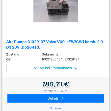
Abs Pumpe 31329137 Volvo V60 I (FW/GW) Kombi 2.0
D3 20V (D5204T3)
Zustand:
Gebraucht
OE:
10021205434, 31329137
Artikelinformationen
180,71 €
Versand: 22,62 €
keyboard_arrow_right
Details
merken
favorite_border