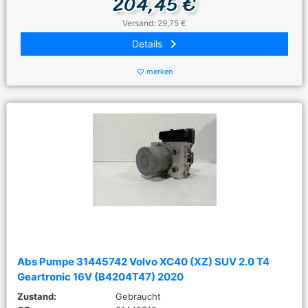
204,45 €
Versand: 29,75 €
keyboard_arrow_right
Details
merken
favorite_border
Abs Pumpe 31445742 Volvo XC40 (XZ) SUV 2.0 T4
Geartronic 16V (B4204T47) 2020
Zustand:
Gebraucht