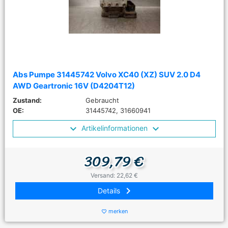
Abs Pumpe 31445742 Volvo XC40 (XZ) SUV 2.0 D4
AWD Geartronic 16V (D4204T12)
Zustand:
Gebraucht
OE:
31445742, 31660941
Artikelinformationen
309,79 €
Versand: 22,62 €
keyboard_arrow_right
Details
merken
favorite_border