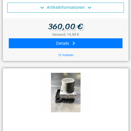
Artikelinformationen
360,00 €
Versand: 14,99 €
keyboard_arrow_right
Details
merken
favorite_border