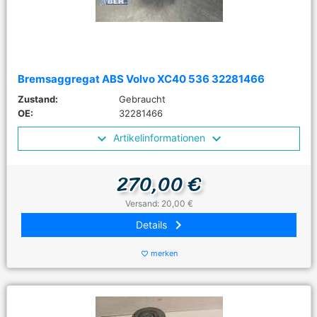
Bremsaggregat ABS Volvo XC40 536 32281466
Zustand:
Gebraucht
OE:
32281466
Artikelinformationen
270,00 €
Versand: 20,00 €
keyboard_arrow_right
Details
merken
favorite_border