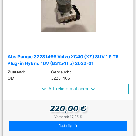
Abs Pumpe 32281466 Volvo XC40 (XZ) SUV 1.5 T5
Plug-in Hybrid 16V (B3154T5) 2022-01
Zustand:
Gebraucht
OE:
32281466
Artikelinformationen
220,00 €
Versand: 17,25 €
keyboard_arrow_right
Details