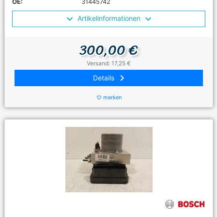
OE:
31445742
Artikelinformationen
300,00 €
Versand: 17,25 €
keyboard_arrow_right
Details
merken
favorite_border