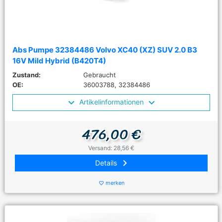
Abs Pumpe 32384486 Volvo XC40 (XZ) SUV 2.0 B3
16V Mild Hybrid (B420T4)
Zustand:
Gebraucht
OE:
36003788, 32384486
Artikelinformationen
476,00 €
Versand: 28,56 €
keyboard_arrow_right
Details
merken
favorite_border