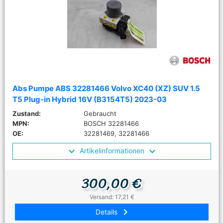
Abs Pumpe ABS 32281466 Volvo XC40 (XZ) SUV 1.5
T5 Plug-in Hybrid 16V (B3154T5) 2023-03
Zustand:
Gebraucht
MPN:
BOSCH 32281466
OE:
32281469, 32281466
Artikelinformationen
300,00 €
Versand: 17,21 €
keyboard_arrow_right
Details