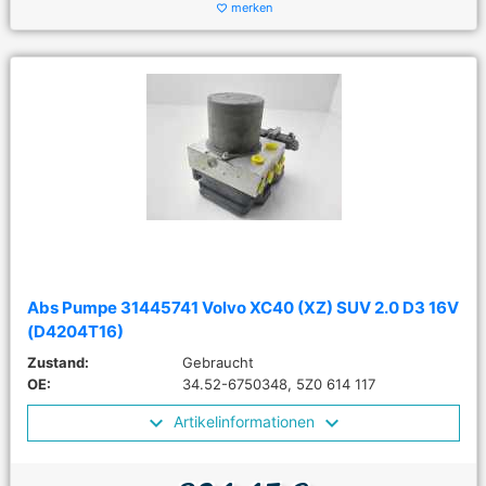
merken
favorite_border
Abs Pumpe 31445741 Volvo XC40 (XZ) SUV 2.0 D3 16V
(D4204T16)
Zustand:
Gebraucht
OE:
34.52-6750348, 5Z0 614 117
Artikelinformationen