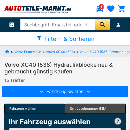
directions_car
favorite
shopping_cart
1
search
ballot
person
filter_alt
Filtern & Sortieren
Volvo Ersatzteile
Volvo XC40 (536)
Volvo XC40 (536) Bremsanlag
Volvo XC40 (536) Hydraulikblöcke neu &
gebraucht günstig kaufen
15 Treffer
Fahrzeug wählen
Fahrzeug wählen
Schlüsselnummer (KBA)
Ihr Fahrzeug auswählen