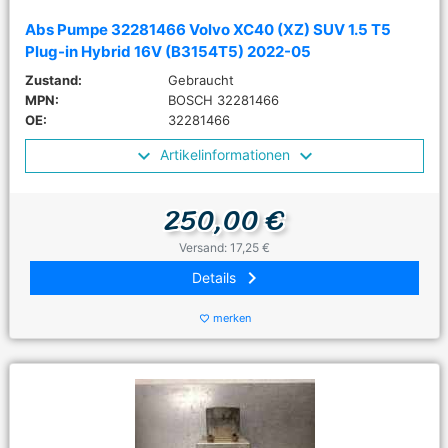
Abs Pumpe 32281466 Volvo XC40 (XZ) SUV 1.5 T5
Plug-in Hybrid 16V (B3154T5) 2022-05
Zustand:
Gebraucht
MPN:
BOSCH 32281466
OE:
32281466
Artikelinformationen
250,00 €
Versand: 17,25 €
keyboard_arrow_right
Details
merken
favorite_border