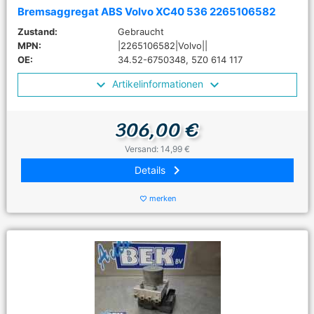
Bremsaggregat ABS Volvo XC40 536 2265106582
Zustand:
Gebraucht
MPN:
|2265106582|Volvo||
OE:
34.52-6750348, 5Z0 614 117
Artikelinformationen
306,00 €
Versand: 14,99 €
keyboard_arrow_right
Details
merken
favorite_border