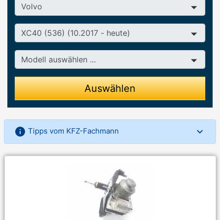
Hersteller
Baureihe
Modell
Auswählen
info
Tipps vom KFZ-Fachmann