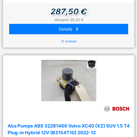
287,50 €
Versand: 36,30 €
keyboard_arrow_right
Details
merken
favorite_border
Abs Pumpe ABS 32281466 Volvo XC40 (XZ) SUV 1.5 T4
Plug-in Hybrid 12V (B3154T10) 2022-12