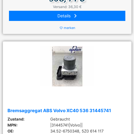
Versand: 36,30 €
keyboard_arrow_right
Details
merken
favorite_border
Bremsaggregat ABS Volvo XC40 536 31445741
Zustand:
Gebraucht
MPN:
|31445741|Volvo||
OE:
34.52-6750348, 5Z0 614 117