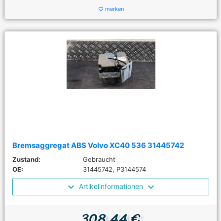
merken
favorite_border
Bremsaggregat ABS Volvo XC40 536 31445742
Zustand:
Gebraucht
OE:
31445742, P3144574
Artikelinformationen
308,44 €