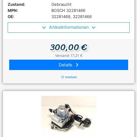
Zustand:
Gebraucht
MPN:
BOSCH 32281466
OE:
32281469, 32281466
Artikelinformationen
300,00 €
Versand: 17,21 €
keyboard_arrow_right
Details
merken
favorite_border