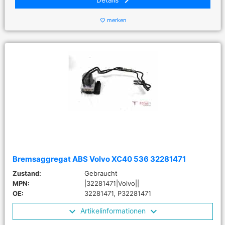
keyboard_arrow_right
merken
favorite_border
Bremsaggregat ABS Volvo XC40 536 32281471
Zustand:
Gebraucht
MPN:
|32281471|Volvo||
OE:
32281471, P32281471
Artikelinformationen