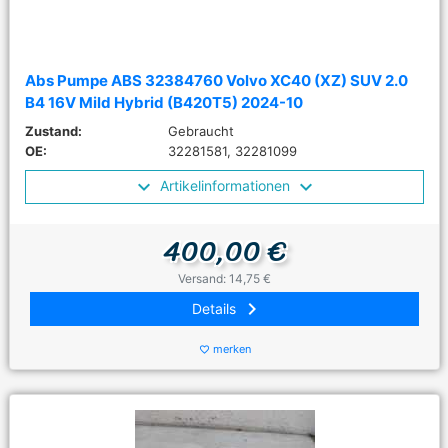
Abs Pumpe ABS 32384760 Volvo XC40 (XZ) SUV 2.0
B4 16V Mild Hybrid (B420T5) 2024-10
Zustand:
Gebraucht
OE:
32281581, 32281099
Artikelinformationen
400,00 €
Versand: 14,75 €
keyboard_arrow_right
Details
merken
favorite_border