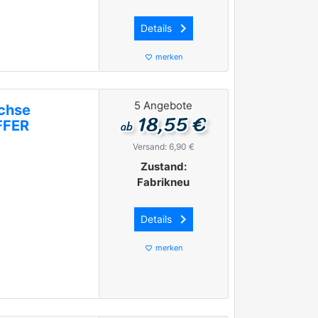
keyboard_arrow_right
Details
merken
favorite_border
5 Angebote
achse
18,55 €
ab
FFER
Versand: 6,90 €
Zustand:
Fabrikneu
keyboard_arrow_right
Details
merken
favorite_border