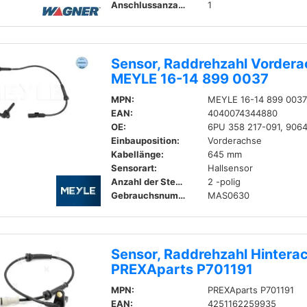
Anschlussanzahl:
1
Sensor, Raddrehzahl Vorder
MEYLE 16-14 899 0037
MPN:
MEYLE 16-14 899 003
EAN:
4040074344880
OE:
6PU 358 217-091, 906
Einbauposition:
Vorderachse
Kabellänge:
645 mm
Sensorart:
Hallsensor
Anzahl der Steckkontakte:
2 -polig
Gebrauchsnummer:
MAS0630
Sensor, Raddrehzahl Hinterac
PREXAparts P701191
MPN:
PREXAparts P701191
EAN:
4251162259935