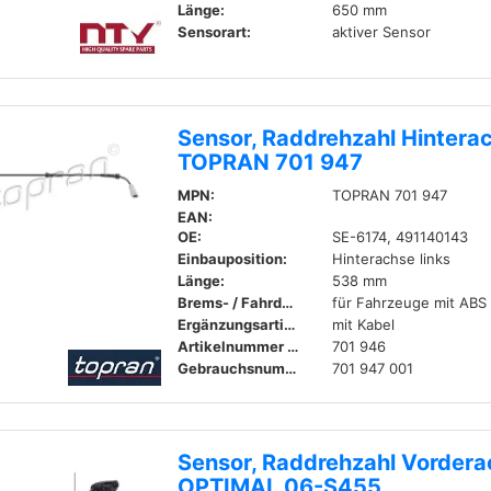
Länge:
650 mm
Sensorart:
aktiver Sensor
Sensor, Raddrehzahl Hinterac
TOPRAN 701 947
MPN:
TOPRAN 701 947
EAN:
OE:
SE-6174, 491140143
Einbauposition:
Hinterachse links
Länge:
538 mm
Brems- / Fahrdynamik:
für Fahrzeuge mit ABS
Ergänzungsartikel / Ergänzende Info 2:
mit Kabel
Artikelnummer zum Gegenstück:
701 946
Gebrauchsnummer:
701 947 001
Sensor, Raddrehzahl Vorder
OPTIMAL 06-S455