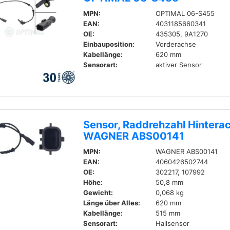
MPN:
OPTIMAL 06-S455
EAN:
4031185660341
OE:
435305, 9A1270
Einbauposition:
Vorderachse
Kabellänge:
620 mm
Sensorart:
aktiver Sensor
Sensor, Raddrehzahl Hinterac
WAGNER ABS00141
MPN:
WAGNER ABS00141
EAN:
4060426502744
OE:
302217, 107992
Höhe:
50,8 mm
Gewicht:
0,068 kg
Länge über Alles:
620 mm
Kabellänge:
515 mm
Sensorart:
Hallsensor