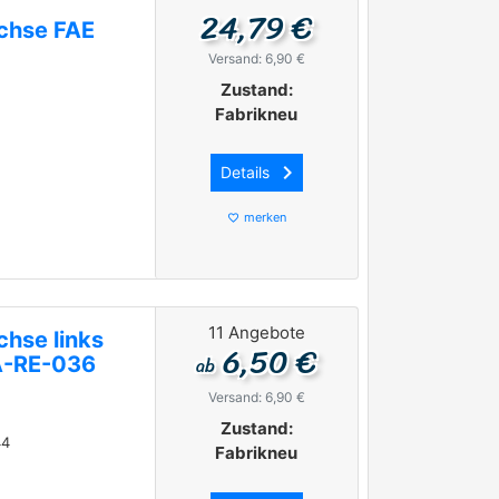
24,79 €
chse FAE
Versand: 6,90 €
Zustand:
Fabrikneu
keyboard_arrow_right
Details
merken
favorite_border
11 Angebote
chse links
6,50 €
ab
A-RE-036
Versand: 6,90 €
Zustand:
44
Fabrikneu