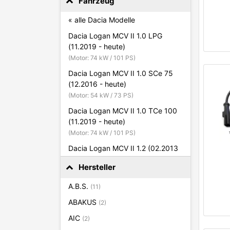
Fahrzeug
« alle Dacia Modelle
Dacia Logan MCV II 1.0 LPG
(11.2019 - heute)
(Motor: 74 kW / 101 PS)
Dacia Logan MCV II 1.0 SCe 75
(12.2016 - heute)
(Motor: 54 kW / 73 PS)
Dacia Logan MCV II 1.0 TCe 100
(11.2019 - heute)
(Motor: 74 kW / 101 PS)
Dacia Logan MCV II 1.2 (02.2013
- heute)
Hersteller
(Motor: 55 kW / 75 PS)
Dacia Logan MCV II 1.2 (05.2015
A.B.S.
(11)
- heute)
ABAKUS
(2)
(Motor: 54 kW / 73 PS)
AIC
(2)
Dacia Logan MCV II 1.2 LPG