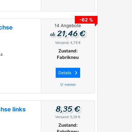
-62 %
14 Angebote
achse
21,46 €
ab
7
Versand: 4,79 €
Zustand:
44
Fabrikneu
keyboard_arrow_right
Details
merken
favorite_border
8,35 €
hse links
Versand: 5,29 €
Zustand:
Fabrikneu