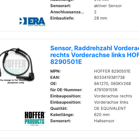
Sensorart:
aktiver Sensor
Anschlussanzahl:
2
Einbautiefe:
28 mm
Sensor, Raddrehzahl Vorder
rechts Vorderachse links HO
8290501E
MPN:
HOFFER 8290501E
EAN:
8033419381738
OE:
9A1270, 06SKV268
für OE-Nummer:
479109155R
Einbauposition:
Vorderachse rechts
Einbauposition:
Vorderachse links
Qualität:
OE EQUIVALENT
Kabellänge:
620 mm
Sensorart:
Hallsensor