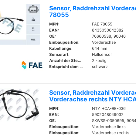
Sensor, Raddrehzahl Vordera
78055
MPN:
FAE 78055
EAN:
8435050642382
OE:
70660538, 90046
Einbauposition:
Vorderachse
Kabellänge:
644 mm
Sensorart:
Hallsensor
Anzahl der Steckkontakte:
2 -polig
Entspricht dem Originalteil in Farbe:
schwarz
Sensor, Raddrehzahl Vordera
Vorderachse rechts NTY HC
MPN:
NTY HCA-RE-036
EAN:
5902048049032
OE:
SKWSS-0350695, 906
Einbauposition:
Vorderachse links
Einbauposition:
Vorderachse rechts