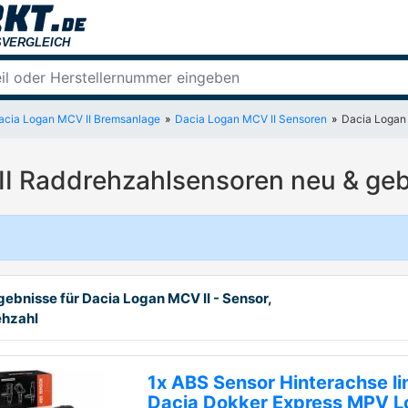
acia Logan MCV II Bremsanlage
Dacia Logan MCV II Sensoren
Dacia Logan 
I Raddrehzahlsensoren neu & geb
gebnisse für Dacia Logan MCV II - Sensor,
hzahl
1x ABS Sensor Hinterachse li
Dacia Dokker Express MPV L