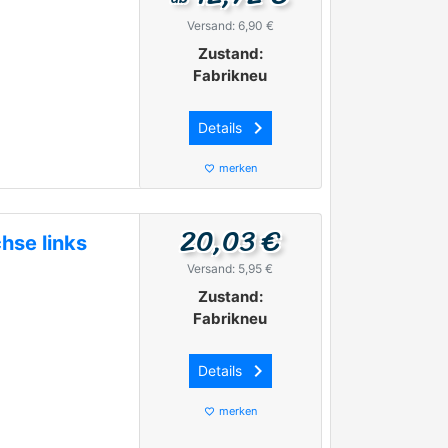
Versand: 6,90 €
Zustand:
Fabrikneu
keyboard_arrow_right
Details
merken
favorite_border
20,03 €
hse links
Versand: 5,95 €
Zustand:
Fabrikneu
keyboard_arrow_right
Details
merken
favorite_border