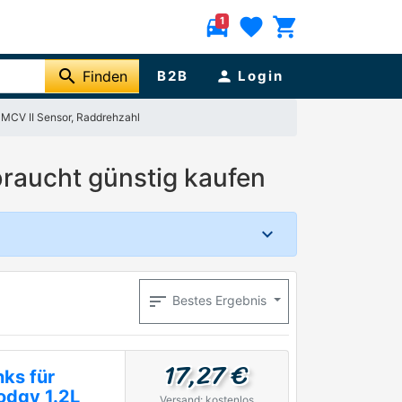
directions_car
favorite
shopping_cart
1
search
Finden
B2B
person
Login
MCV II Sensor, Raddrehzahl
raucht günstig kaufen
sort
Bestes Ergebnis
17,27 €
nks für
odgy 1.2L
Versand: kostenlos