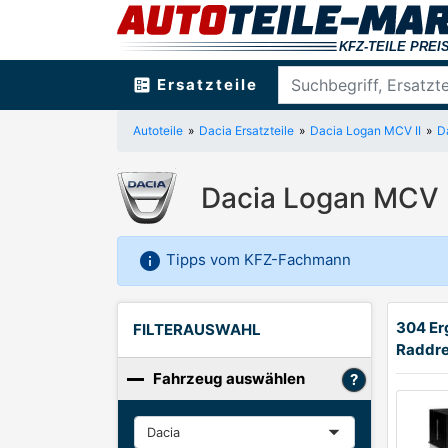
ballot
Ersatzteile
Autoteile
Dacia Ersatzteile
Dacia Logan MCV II
D
Dacia Logan MCV I
info
Tipps vom KFZ-Fachmann
304 Er
FILTERAUSWAHL
Raddre
Fahrzeug auswählen
Hersteller