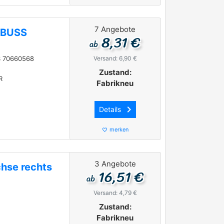
7 Angebote
+BUSS
8,31 €
ab
 70660568
Versand: 6,90 €
Zustand:
R
Fabrikneu
keyboard_arrow_right
Details
merken
favorite_border
3 Angebote
chse rechts
16,51 €
ab
Versand: 4,79 €
Zustand:
Fabrikneu