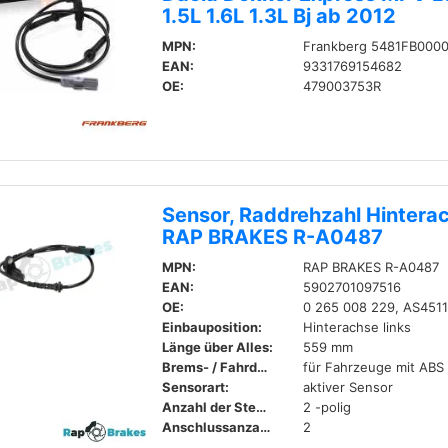
1.5L 1.6L 1.3L Bj ab 2012
MPN:
Frankberg 5481FB000
EAN:
9331769154682
OE:
479003753R
Sensor, Raddrehzahl Hinterac
RAP BRAKES R-A0487
MPN:
RAP BRAKES R-A0487
EAN:
5902701097516
OE:
0 265 008 229, AS451
Einbauposition:
Hinterachse links
Länge über Alles:
559 mm
Brems- / Fahrdynamik:
für Fahrzeuge mit ABS
Sensorart:
aktiver Sensor
Anzahl der Steckkontakte:
2 -polig
Anschlussanzahl:
2