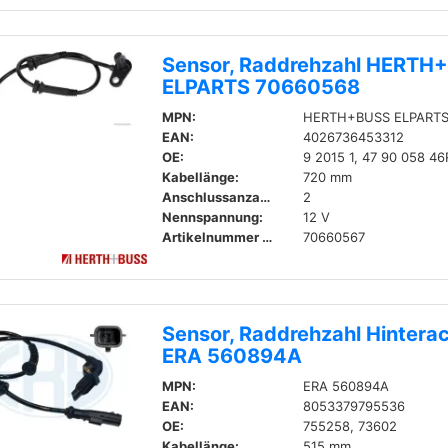
Sensor, Raddrehzahl HERTH
ELPARTS 70660568
MPN:
HERTH+BUSS ELPARTS
EAN:
4026736453312
OE:
9 2015 1, 47 90 058 46
Kabellänge:
720 mm
Anschlussanzahl:
2
Nennspannung:
12 V
Artikelnummer zum Gegenstück:
70660567
Sensor, Raddrehzahl Hintera
ERA 560894A
MPN:
ERA 560894A
EAN:
8053379795536
OE:
755258, 73602
Kabellänge:
515 mm