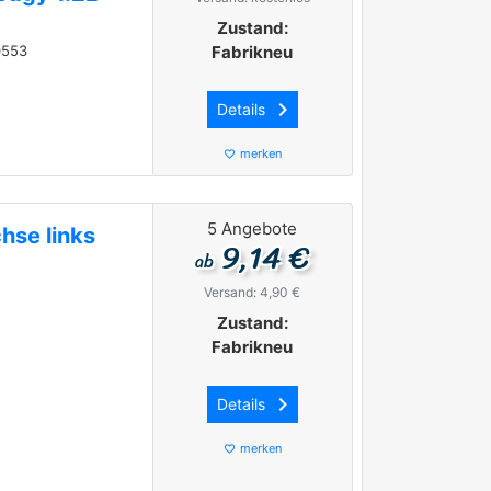
Zustand:
0553
Fabrikneu
keyboard_arrow_right
Details
merken
favorite_border
5 Angebote
hse links
9,14 €
ab
Versand: 4,90 €
Zustand:
1
Fabrikneu
keyboard_arrow_right
Details
merken
favorite_border