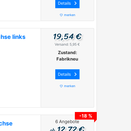
keyboard_arrow_right
Details
merken
favorite_border
19,54 €
hse links
Versand: 5,95 €
Zustand:
Fabrikneu
keyboard_arrow_right
Details
merken
favorite_border
-18 %
6 Angebote
achse
12,72 €
ab