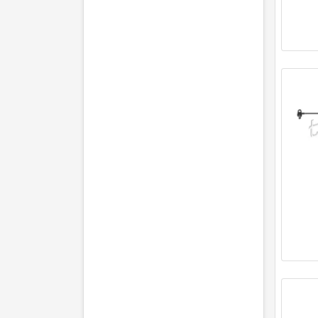
FEBEST
(1)
FEBI BILSTEIN
(11)
Frankberg
(10)
GH
(5)
HELLA
(7)
HERTH+BUSS ELPARTS
(11)
HOFFER
(1)
HÜCO
(2)
JP GROUP
(8)
JPN
(2)
KAMOKA
(5)
KRAFT AUTOMOTIVE
(1)
MAGNETI MARELLI
(5)
MAXGEAR
(5)