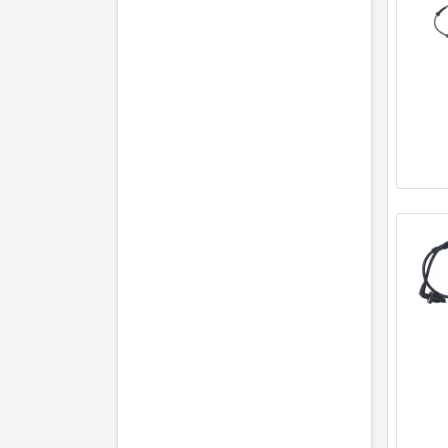
MEAT & DORIA
(11)
METZGER AUTOTEILE
(11)
MEYLE
(9)
MOBILETRON
(2)
MTR
(3)
NK
(10)
NTY
(5)
OPTIMAL
(6)
OSSCA
(1)
PREXAparts
(8)
RAP BRAKES
(6)
SNR
(6)
SWAG
(1)
TEXTAR
(1)
TOPRAN
(11)