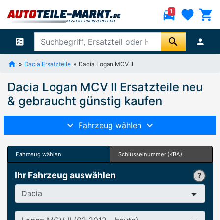
directions_car
favorite
shopping_cart
1
search
ballot
person
Dacia Ersatzteile
Dacia Logan MCV II
Dacia Logan MCV II Ersatzteile neu
& gebraucht günstig kaufen
Fahrzeug wählen
Fahrzeug wählen
Schlüsselnummer (KBA)
Ihr Fahrzeug auswählen
Hersteller
Baureihe