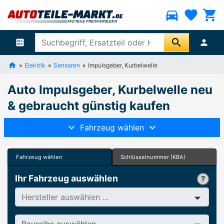
directions_car
favorite
shopping_cart
search
ballot
person
Elektrik
Sensoren
Impulsgeber, Kurbelwelle
Auto Impulsgeber, Kurbelwelle neu
& gebraucht günstig kaufen
Fahrzeug wählen
Fahrzeug wählen
Schlüsselnummer (KBA)
Ihr Fahrzeug auswählen
Hersteller
Baureihe