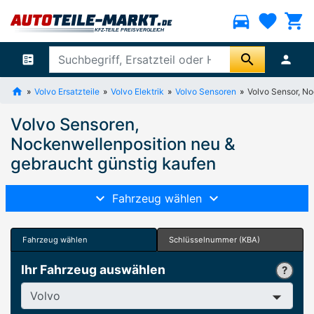
directions_car
favorite
shopping_cart
search
ballot
person
Volvo Ersatzteile
Volvo Elektrik
Volvo Sensoren
Volvo Sensor, N
Volvo Sensoren,
Nockenwellenposition neu &
gebraucht günstig kaufen
Fahrzeug wählen
Fahrzeug wählen
Schlüsselnummer (KBA)
Ihr Fahrzeug auswählen
Hersteller