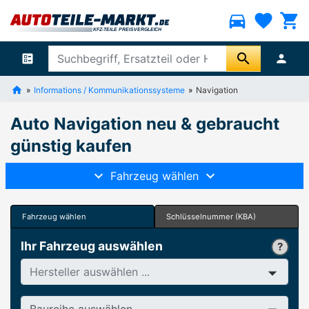
directions_car
favorite
shopping_cart
search
ballot
person
Informations / Kommunikationssysteme
Navigation
Auto Navigation neu & gebraucht
günstig kaufen
Fahrzeug wählen
Fahrzeug wählen
Schlüsselnummer (KBA)
Ihr Fahrzeug auswählen
Hersteller
Baureihe