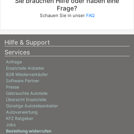
Sie brauchen Hilfe oder haben eine
Frage?
Schauen Sie in unser
FAQ
Hilfe & Support
Services
Anfrage
Ersatzteile Anbieter
B2B Wiederverkäufer
Software Partner
Presse
Gebrauchte Autoteile
Übersicht Ersatzteile
Günstige Autoteileanbieter
Autoverwertung
KFZ Ratgeber
Jobs
Bestellung widerrufen