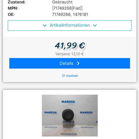
Zustand:
Gebraucht
MPN:
|71749268|Fiat||
OE:
71749268, 1476181
Artikelinformationen
41,99 €
Versand: 12,10 €
keyboard_arrow_right
Details
merken
favorite_border