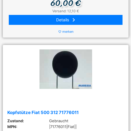
60,00 €
Versand: 12,10 €
keyboard_arrow_right
Details
merken
favorite_border
Kopfstütze Fiat 500 312 71776011
Zustand:
Gebraucht
MPN:
|71776011|Fiat||