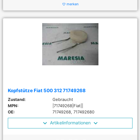
merken
favorite_border
Kopfstütze Fiat 500 312 71749268
Zustand:
Gebraucht
MPN:
|71749268|Fiat||
OE:
71749268, 717492680
Artikelinformationen