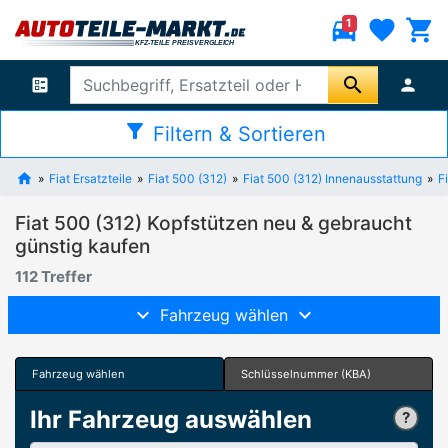
directions_car
favorite
shopping_cart
1
search
ballot
person
filter_alt
Filtern & Sortieren
Fiat Ersatzteile
Fiat 500 (312)
Fiat 500 (312) Innenausstattung
F
Fiat 500 (312) Kopfstützen neu & gebraucht
günstig kaufen
112 Treffer
Fahrzeug wählen
Fahrzeug wählen
Schlüsselnummer (KBA)
Ihr Fahrzeug auswählen