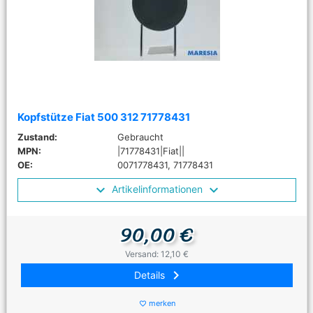
Kopfstütze Fiat 500 312 71778431
Zustand:
Gebraucht
MPN:
|71778431|Fiat||
OE:
0071778431, 71778431
Artikelinformationen
90,00 €
Versand: 12,10 €
keyboard_arrow_right
Details
merken
favorite_border