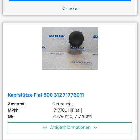
merken
favorite_border
Kopfstütze Fiat 500 312 71776011
Zustand:
Gebraucht
MPN:
|71776011|Fiat||
OE:
717760110, 71776011
Artikelinformationen