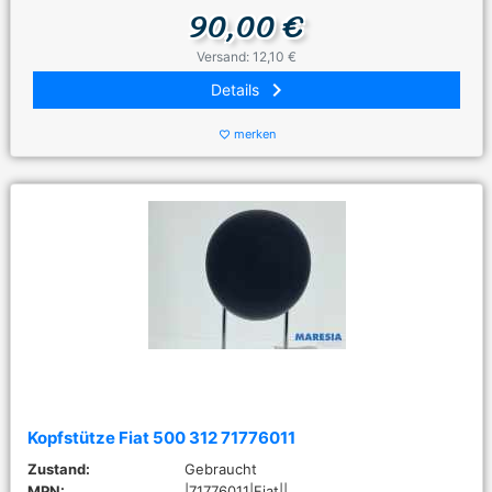
90,00 €
Versand: 12,10 €
keyboard_arrow_right
Details
merken
favorite_border
Kopfstütze Fiat 500 312 71776011
Zustand:
Gebraucht
MPN:
|71776011|Fiat||