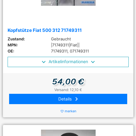
Kopfstütze Fiat 500 312 71749311
Zustand:
Gebraucht
MPN:
|71749311|Fiat||
OE:
71749311, 071749311
Artikelinformationen
54,00 €
Versand: 12,10 €
keyboard_arrow_right
Details
merken
favorite_border