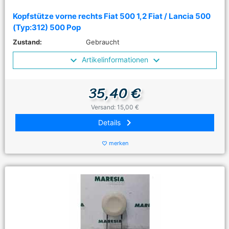
Kopfstütze vorne rechts Fiat 500 1,2 Fiat / Lancia 500
(Typ:312) 500 Pop
Zustand:
Gebraucht
Artikelinformationen
35,40 €
Versand: 15,00 €
keyboard_arrow_right
Details
merken
favorite_border