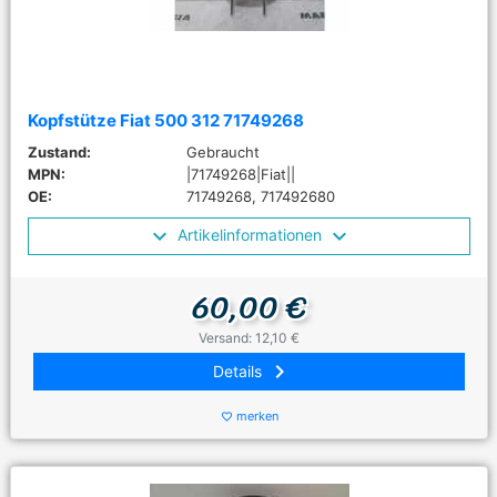
Kopfstütze Fiat 500 312 71749268
Zustand:
Gebraucht
MPN:
|71749268|Fiat||
OE:
71749268, 717492680
Artikelinformationen
60,00 €
Versand: 12,10 €
keyboard_arrow_right
Details
merken
favorite_border