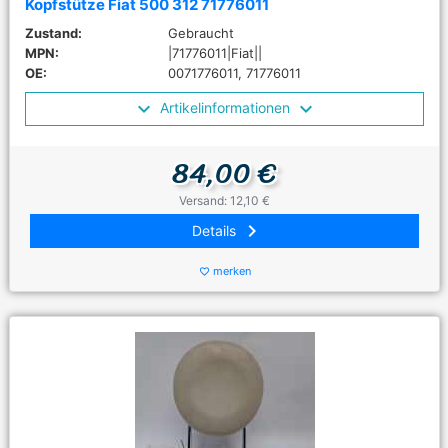
Kopfstütze Fiat 500 312 71776011
Zustand:
Gebraucht
MPN:
|71776011|Fiat||
OE:
0071776011, 71776011
Artikelinformationen
84,00 €
Versand: 12,10 €
keyboard_arrow_right
Details
merken
favorite_border