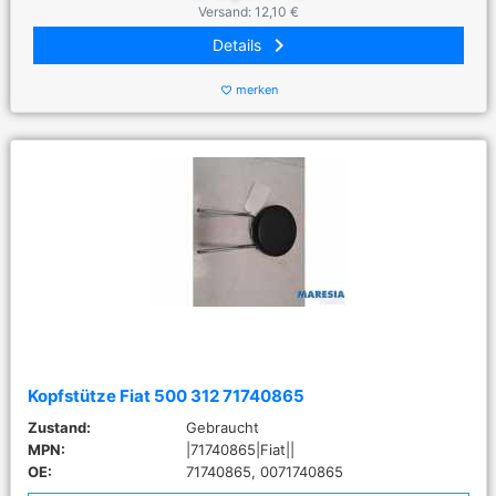
Versand: 12,10 €
keyboard_arrow_right
Details
merken
favorite_border
Kopfstütze Fiat 500 312 71740865
Zustand:
Gebraucht
MPN:
|71740865|Fiat||
OE:
71740865, 0071740865