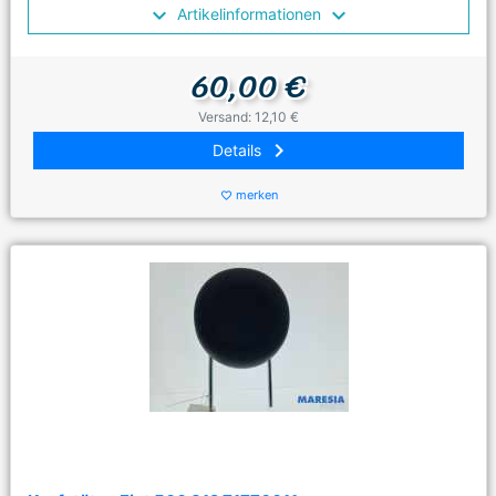
Artikelinformationen
60,00 €
Versand: 12,10 €
keyboard_arrow_right
Details
merken
favorite_border