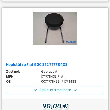
Kopfstütze Fiat 500 312 71778433
Zustand:
Gebraucht
MPN:
|71778433|Fiat||
OE:
0071778433, 71778433
Artikelinformationen
90,00 €