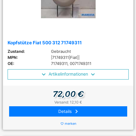
Kopfstütze Fiat 500 312 71749311
Zustand:
Gebraucht
MPN:
|71749311|Fiat||
OE:
71749311, 0071749311
Artikelinformationen
72,00 €
Versand: 12,10 €
keyboard_arrow_right
Details
merken
favorite_border