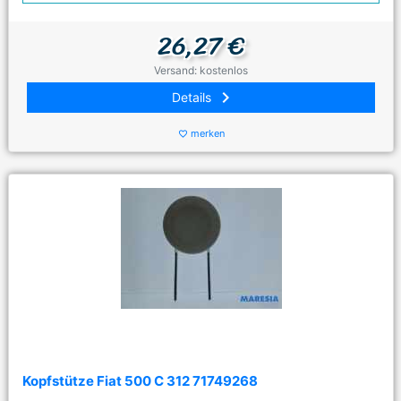
26,27 €
Versand: kostenlos
keyboard_arrow_right
Details
merken
favorite_border
Kopfstütze Fiat 500 C 312 71749268