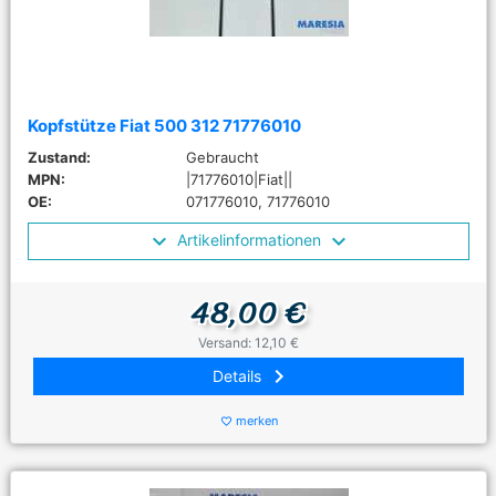
Kopfstütze Fiat 500 312 71776010
Zustand:
Gebraucht
MPN:
|71776010|Fiat||
OE:
071776010, 71776010
Artikelinformationen
48,00 €
Versand: 12,10 €
keyboard_arrow_right
Details
merken
favorite_border