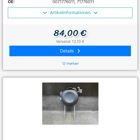
OE:
0071776011, 71776011
Artikelinformationen
84,00 €
Versand: 12,10 €
keyboard_arrow_right
Details
merken
favorite_border