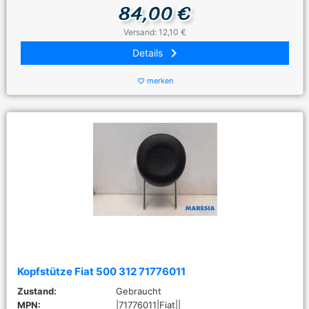
84,00 €
Versand: 12,10 €
keyboard_arrow_right
Details
merken
favorite_border
Kopfstütze Fiat 500 312 71776011
Zustand:
Gebraucht
MPN:
|71776011|Fiat||