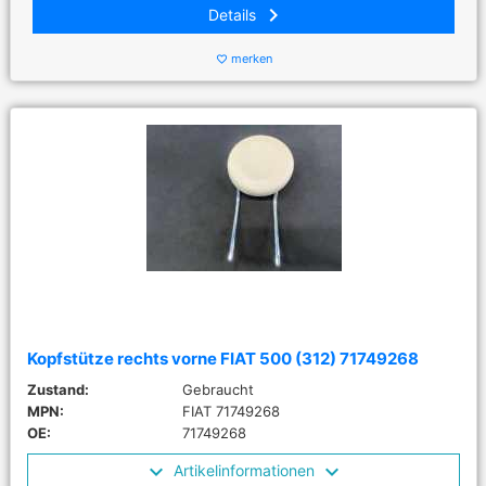
keyboard_arrow_right
Details
merken
favorite_border
Kopfstütze rechts vorne FIAT 500 (312) 71749268
Zustand:
Gebraucht
MPN:
FIAT 71749268
OE:
71749268
Artikelinformationen