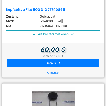
Kopfstütze Fiat 500 312 71740865
Zustand:
Gebraucht
MPN:
|71740865|Fiat||
OE:
71740865, 1476181
Artikelinformationen
60,00 €
Versand: 12,10 €
keyboard_arrow_right
Details
merken
favorite_border