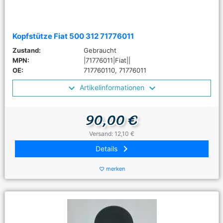
Kopfstütze Fiat 500 312 71776011
Zustand:
Gebraucht
MPN:
|71776011|Fiat||
OE:
717760110, 71776011
Artikelinformationen
90,00 €
Versand: 12,10 €
keyboard_arrow_right
Details
merken
favorite_border