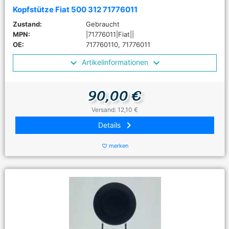
Kopfstütze Fiat 500 312 71776011
Zustand:
Gebraucht
MPN:
|71776011|Fiat||
OE:
717760110, 71776011
Artikelinformationen
90,00 €
Versand: 12,10 €
keyboard_arrow_right
Details
merken
favorite_border