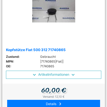
Kopfstütze Fiat 500 312 71740865
Zustand:
Gebraucht
MPN:
|71740865|Fiat||
OE:
71740865
Artikelinformationen
60,00 €
Versand: 12,10 €
keyboard_arrow_right
Details