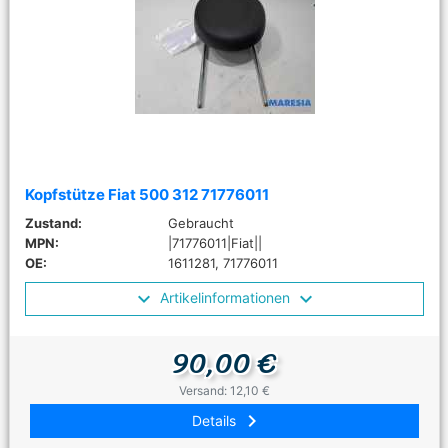
Kopfstütze Fiat 500 312 71776011
Zustand:
Gebraucht
MPN:
|71776011|Fiat||
OE:
1611281, 71776011
Artikelinformationen
90,00 €
Versand: 12,10 €
keyboard_arrow_right
Details