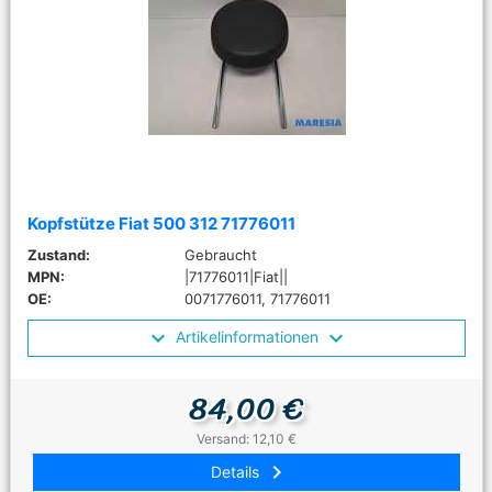
Kopfstütze Fiat 500 312 71776011
Zustand:
Gebraucht
MPN:
|71776011|Fiat||
OE:
0071776011, 71776011
Artikelinformationen
84,00 €
Versand: 12,10 €
keyboard_arrow_right
Details