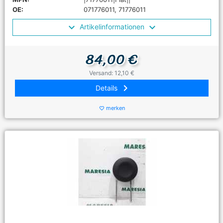
OE:
071776011, 71776011
Artikelinformationen
84,00 €
Versand: 12,10 €
keyboard_arrow_right
Details
merken
favorite_border