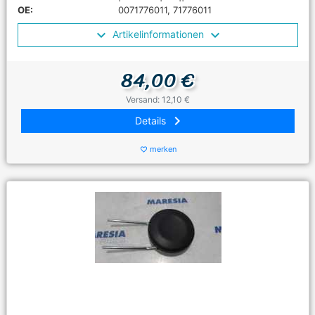
OE:
0071776011, 71776011
Artikelinformationen
84,00 €
Versand: 12,10 €
keyboard_arrow_right
Details
merken
favorite_border