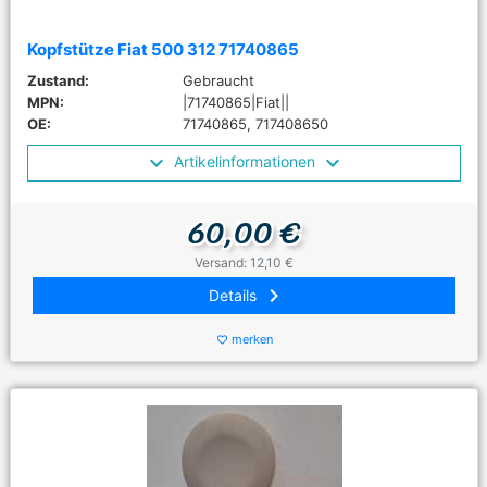
Kopfstütze Fiat 500 312 71740865
Zustand:
Gebraucht
MPN:
|71740865|Fiat||
OE:
71740865, 717408650
Artikelinformationen
60,00 €
Versand: 12,10 €
keyboard_arrow_right
Details
merken
favorite_border