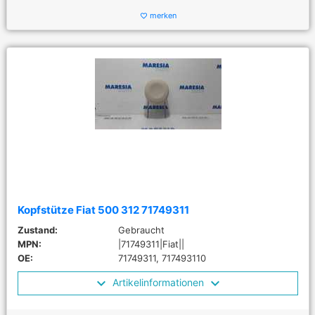
merken
favorite_border
Kopfstütze Fiat 500 312 71749311
Zustand:
Gebraucht
MPN:
|71749311|Fiat||
OE:
71749311, 717493110
Artikelinformationen