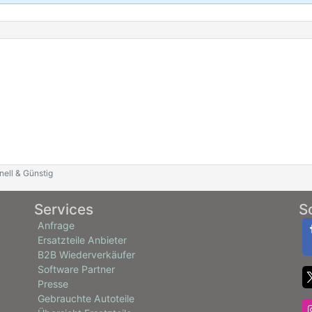
nell & Günstig
Services
S
Anfrage
Ersatzteile Anbieter
B2B Wiederverkäufer
Software Partner
Presse
Gebrauchte Autoteile