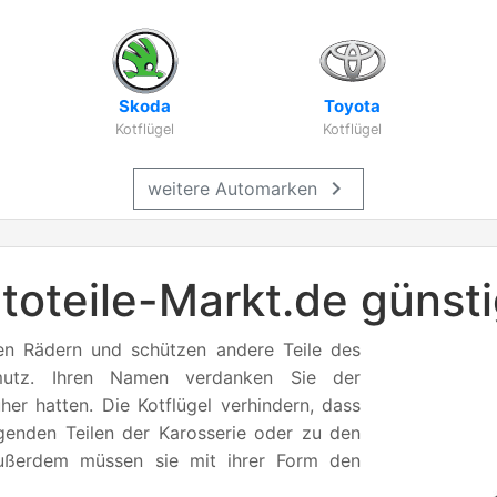
Skoda
Toyota
Kotflügel
Kotflügel
chevron_right
weitere Automarken
utoteile-Markt.de günst
 den Rädern und schützen andere Teile des
mutz. Ihren Namen verdanken Sie der
üher hatten. Die Kotflügel verhindern, dass
genden Teilen der Karosserie oder zu den
Außerdem müssen sie mit ihrer Form den