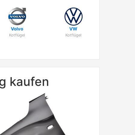
Volvo
VW
Kotflügel
Kotflügel
ig kaufen