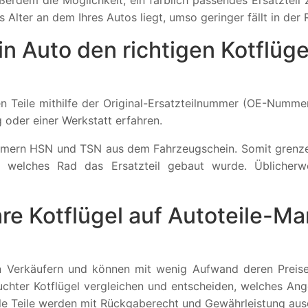
erdem die Möglichkeit, ein farblich passendes Ersatzteil 
 Alter an dem Ihres Autos liegt, umso geringer fällt in der 
in Auto den richtigen Kotflüge
en Teile mithilfe der Original-Ersatzteilnummer (OE-Num
 oder einer Werkstatt erfahren.
ummern HSN und TSN aus dem Fahrzeugschein. Somit grenzen
r welches Rad das Ersatzteil gebaut wurde. Üblicherwe
re Kotflügel auf Autoteile-M
 Verkäufern und können mit wenig Aufwand deren Preise v
chter Kotflügel vergleichen und entscheiden, welches Ange
alle Teile werden mit Rückgaberecht und Gewährleistung ausg