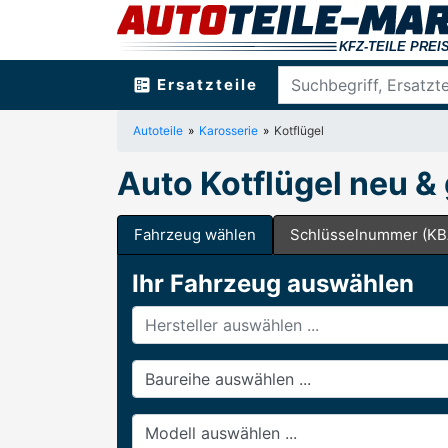
ballot
Ersatzteile
Autoteile
Karosserie
Kotflügel
Auto Kotflügel neu &
Fahrzeug wählen
Schlüsselnummer (KB
Ihr Fahrzeug auswählen
Hersteller
Baureihe
Modell