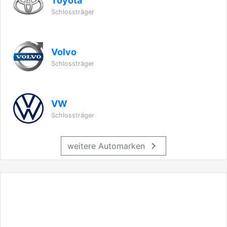
Toyota
Schlossträger
Volvo
Schlossträger
VW
Schlossträger
chevron_right
weitere Automarken