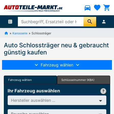
directions_car
favorite
shopping_cart
search
ballot
person
Karosserie
Schlossträger
Auto Schlossträger neu & gebraucht
günstig kaufen
Fahrzeug wählen
Fahrzeug wählen
Schlüsselnummer (KBA)
Ihr Fahrzeug auswählen
Hersteller
Baureihe