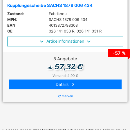
Kupplungsscheibe SACHS 1878 006 434
Zustand:
Fabrikneu
MPN:
SACHS 1878 006 434
EAN:
4013872798308
OE:
026 141 033 R, 026 141 031 R
Artikelinformationen
-57 %
8 Angebote
57,32 €
ab
Versand: 4,90 €
keyboard_arrow_right
Details
merken
favorite_border