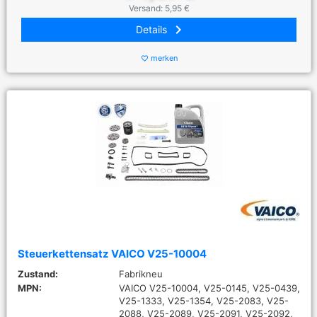
Versand: 5,95 €
keyboard_arrow_right
Details
merken
favorite_border
Steuerkettensatz VAICO V25-10004
Zustand:
Fabrikneu
MPN:
VAICO V25-10004, V25-0145, V25-0439,
V25-1333, V25-1354, V25-2083, V25-
2088, V25-2089, V25-2091, V25-2092,