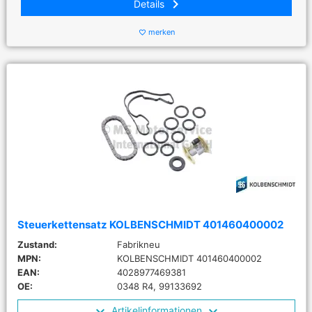
keyboard_arrow_right
Details
merken
favorite_border
Steuerkettensatz KOLBENSCHMIDT 401460400002
Zustand:
Fabrikneu
MPN:
KOLBENSCHMIDT 401460400002
EAN:
4028977469381
OE:
0348 R4, 99133692
Artikelinformationen