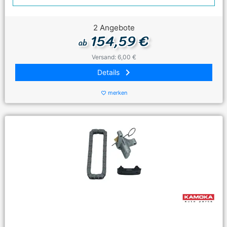
2 Angebote
154,59 €
ab
Versand: 6,00 €
keyboard_arrow_right
Details
merken
favorite_border