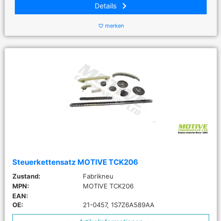
keyboard_arrow_right
Details
merken
favorite_border
Steuerkettensatz MOTIVE TCK206
Zustand:
Fabrikneu
MPN:
MOTIVE TCK206
EAN:
OE:
21-0457, 1S7Z6A589AA