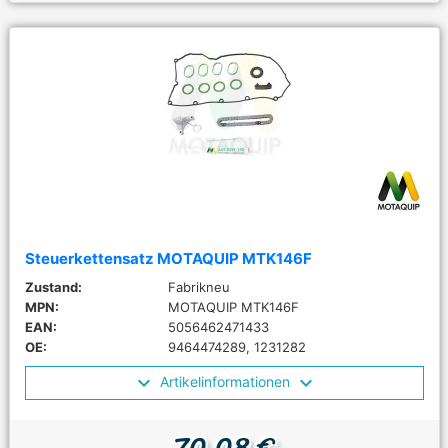
Steuerkettensatz MOTAQUIP MTK146F
Zustand:
Fabrikneu
MPN:
MOTAQUIP MTK146F
EAN:
5056462471433
OE:
9464474289, 1231282
Artikelinformationen
70,08 €