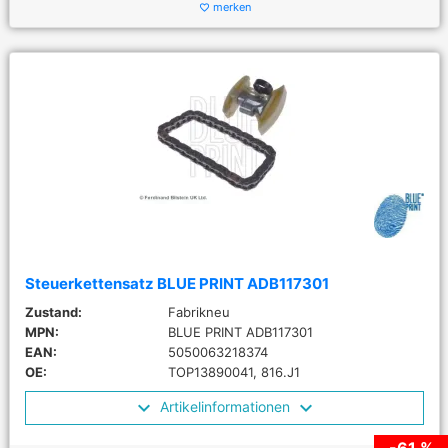
merken
favorite_border
Steuerkettensatz BLUE PRINT ADB117301
Zustand:
Fabrikneu
MPN:
BLUE PRINT ADB117301
EAN:
5050063218374
OE:
TOP13890041, 816.J1
Artikelinformationen