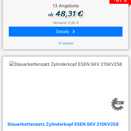
-61 %
13 Angebote
48,31 €
ab
Versand: 4,90 €
keyboard_arrow_right
Details
merken
favorite_border
Steuerkettensatz Zylinderkopf ESEN SKV 21SKV258