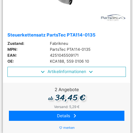
Steuerkettensatz PartsTec PTA114-0135
Zustand:
Fabrikneu
MPN:
PartsTec PTA114-0135
EAN:
4251045509171
OE:
KCA188, 559 0106 10
Artikelinformationen
2 Angebote
34,45 €
ab
Versand: 5,29 €
keyboard_arrow_right
Details
merken
favorite_border