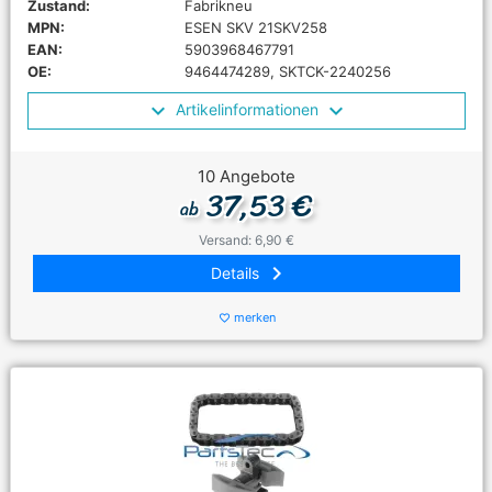
Zustand:
Fabrikneu
MPN:
ESEN SKV 21SKV258
EAN:
5903968467791
OE:
9464474289, SKTCK-2240256
Artikelinformationen
10 Angebote
37,53 €
ab
Versand: 6,90 €
keyboard_arrow_right
Details
merken
favorite_border