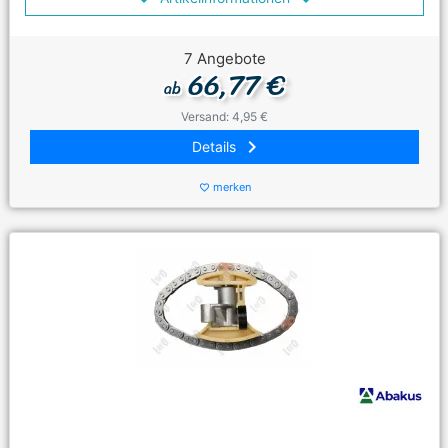
7 Angebote
66,77 €
ab
Versand: 4,95 €
keyboard_arrow_right
Details
merken
favorite_border