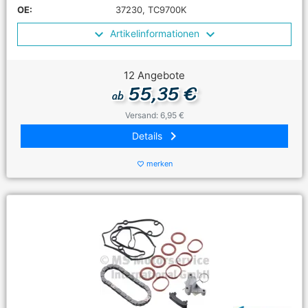
OE:
37230, TC9700K
Artikelinformationen
12 Angebote
55,35 €
ab
Versand: 6,95 €
keyboard_arrow_right
Details
merken
favorite_border