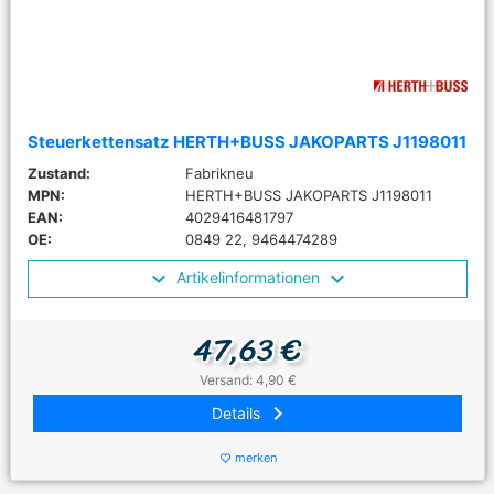
Steuerkettensatz HERTH+BUSS JAKOPARTS J1198011
Zustand:
Fabrikneu
MPN:
HERTH+BUSS JAKOPARTS J1198011
EAN:
4029416481797
OE:
0849 22, 9464474289
Artikelinformationen
47,63 €
Versand: 4,90 €
keyboard_arrow_right
Details
merken
favorite_border