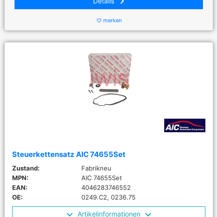
keyboard_arrow_right
Details
merken
favorite_border
Steuerkettensatz AIC 74655Set
Zustand:
Fabrikneu
MPN:
AIC 74655Set
EAN:
4046283746552
OE:
0249.C2, 0236.75
Artikelinformationen