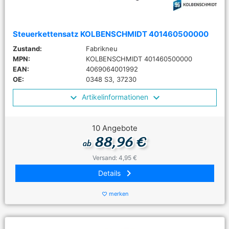
Steuerkettensatz KOLBENSCHMIDT 401460500000
Zustand:
Fabrikneu
MPN:
KOLBENSCHMIDT 401460500000
EAN:
4069064001992
OE:
0348 S3, 37230
Artikelinformationen
10 Angebote
88,96 €
ab
Versand: 4,95 €
keyboard_arrow_right
Details
merken
favorite_border