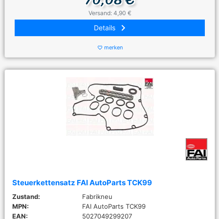
Versand: 4,90 €
keyboard_arrow_right
Details
merken
favorite_border
Steuerkettensatz FAI AutoParts TCK99
Zustand:
Fabrikneu
MPN:
FAI AutoParts TCK99
EAN:
5027049299207