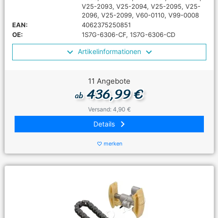
V25-2093, V25-2094, V25-2095, V25-
2096, V25-2099, V60-0110, V99-0008
EAN:
4062375250851
OE:
1S7G-6306-CF, 1S7G-6306-CD
Artikelinformationen
11 Angebote
436,99 €
ab
Versand: 4,90 €
keyboard_arrow_right
Details
merken
favorite_border