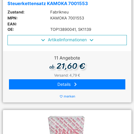
Steuerkettensatz KAMOKA 7001553
Zustand:
Fabrikneu
MPN:
KAMOKA 7001553
EAN:
OE:
TOP13890041, SK1139
Artikelinformationen
11 Angebote
21,60 €
ab
Versand: 4,79 €
keyboard_arrow_right
Details
merken
favorite_border