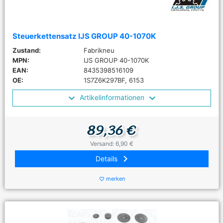
Steuerkettensatz IJS GROUP 40-1070K
Zustand:
Fabrikneu
MPN:
IJS GROUP 40-1070K
EAN:
8435398516109
OE:
1S7Z6K297BF, 6153
Artikelinformationen
89,36 €
Versand: 6,90 €
keyboard_arrow_right
Details
merken
favorite_border