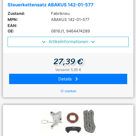
Steuerkettensatz ABAKUS 142-01-577
Zustand:
Fabrikneu
MPN:
ABAKUS 142-01-577
EAN:
OE:
0816J1, 9464474289
Artikelinformationen
27,39 €
Versand: 5,95 €
keyboard_arrow_right
Details
merken
favorite_border