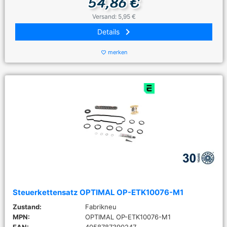
54,86 €
Versand: 5,95 €
keyboard_arrow_right
Details
merken
favorite_border
Steuerkettensatz OPTIMAL OP-ETK10076-M1
Zustand:
Fabrikneu
MPN:
OPTIMAL OP-ETK10076-M1