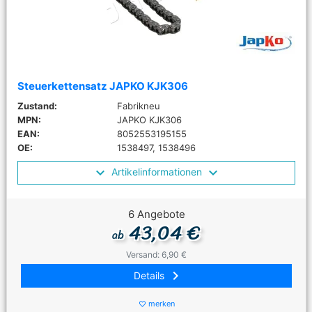
Steuerkettensatz JAPKO KJK306
Zustand:
Fabrikneu
MPN:
JAPKO KJK306
EAN:
8052553195155
OE:
1538497, 1538496
Artikelinformationen
6 Angebote
43,04 €
ab
Versand: 6,90 €
keyboard_arrow_right
Details
merken
favorite_border