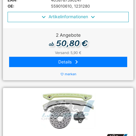
EAN:
4058787390247
OE:
559010610, 1231280
Artikelinformationen
2 Angebote
50,80 €
ab
Versand: 5,90 €
keyboard_arrow_right
Details
merken
favorite_border