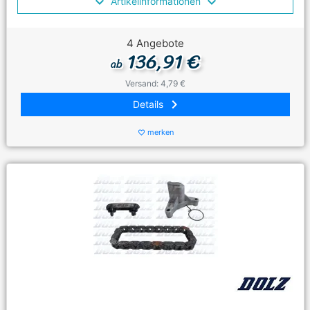
Artikelinformationen
4 Angebote
136,91 €
ab
Versand: 4,79 €
keyboard_arrow_right
Details
merken
favorite_border