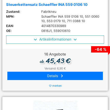
Steuerkettensatz Schaeffler INA 559 0106 10
Zustand:
Fabrikneu
MPN:
Schaeffler INA 559 0106 10, 551 0060
10, 553 0179 10, 711 0388 10
EAN:
4014870330989
OE:
0816J1, 559010610
Artikelinformationen
-64 %
16 Angebote
45,43 €
ab
Versand: 6,90 €
keyboard_arrow_right
Details
merken
favorite_border