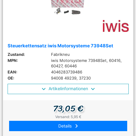
Steuerkettensatz iwis Motorsysteme 73948Set
Zustand:
Fabrikneu
MPN:
iwis Motorsysteme 73948Set, 60416,
60427, 60446
EAN:
4046283739486
OE:
94008 49239, 37230
Artikelinformationen
73,05 €
Versand: 5,95 €
keyboard_arrow_right
Details