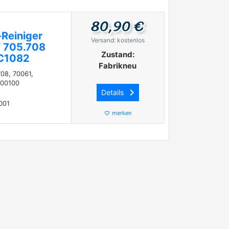
80,90 €
Reiniger
Versand: kostenlos
f 705.708
Zustand:
TC1082
Fabrikneu
08, 70061,
000100
keyboard_arrow_right
Details
001
merken
favorite_border