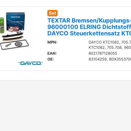
Set
TEXTAR Bremsen/Kupplungs-
96000100 ELRING Dichtstof
DAYCO Steuerkettensatz K
MPN:
DAYCO KTC1082, 705.7
KTC1082, 705.708, 96
EAN:
8021787128055
OE:
83104259, 8DX355370