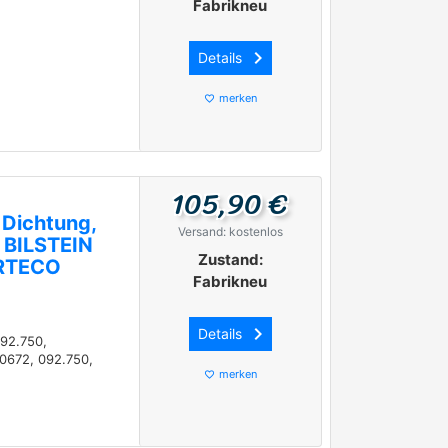
Fabrikneu
keyboard_arrow_right
Details
merken
favorite_border
105,90 €
 Dichtung,
Versand: kostenlos
 BILSTEIN
Zustand:
ORTECO
Fabrikneu
keyboard_arrow_right
Details
092.750,
0672, 092.750,
merken
favorite_border