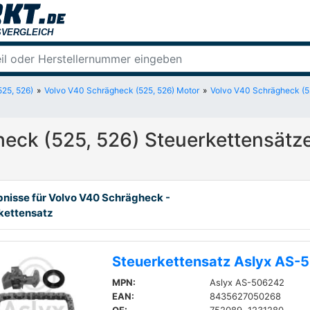
25, 526)
Volvo V40 Schrägheck (525, 526) Motor
Volvo V40 Schrägheck (52
eck (525, 526) Steuerkettensätz
bnisse für Volvo V40 Schrägheck -
kettensatz
Steuerkettensatz Aslyx AS-
MPN:
Aslyx AS-506242
EAN:
8435627050268