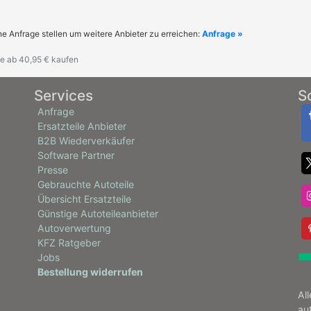
ne Anfrage stellen um weitere Anbieter zu erreichen:
Anfrage »
e ab 40,95 € kaufen
Services
S
Anfrage
Ersatzteile Anbieter
B2B Wiederverkäufer
Software Partner
Presse
Gebrauchte Autoteile
Übersicht Ersatzteile
Günstige Autoteileanbieter
Autoverwertung
KFZ Ratgeber
Jobs
Bestellung widerrufen
Al
au