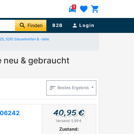
directions_car
favorite
shopping_cart
1
search
Finden
B2B
person
Login
5, 526) Steuerketten & -teile
e neu & gebraucht
sort
Bestes Ergebnis
40,95 €
506242
Versand: 5,99 €
Zustand: