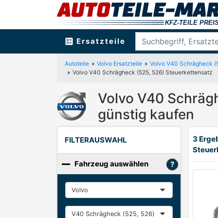
ballot
Ersatzteile
Autoteile
Volvo Ersatzteile
Volvo V40 Schrägheck (5
Volvo V40 Schrägheck (525, 526) Steuerkettensatz
Volvo V40 Schrägh
günstig kaufen
3 Erge
FILTERAUSWAHL
Steuer
Fahrzeug auswählen
Hersteller
Baureihe