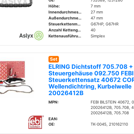
OE:
752089, 1231280
Höhe:
7 mm
Innendurchmesser:
27 mm
Außendurchmesser:
47 mm
Steuerkettenmaße:
G67HP, G67HR
Anzahl Kettenglieder:
40
Kettenausführung:
Simplex
Set
ELRING Dichtstoff 705.708 +
Steuergehäuse 092.750 FEBI
Steuerkettensatz 40672 C
Wellendichtring, Kurbelwelle
20026412B
MPN:
FEBI BILSTEIN 40672, 
20026412B, 705.708, 4
20026412B, 705.708
EAN:
OE:
TK-0045, 210162110