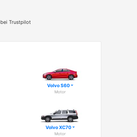
bei Trustpilot
Volvo S60
Motor
Volvo XC70
Motor