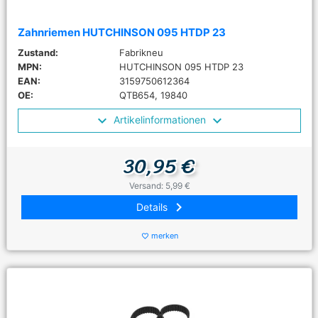
Zahnriemen HUTCHINSON 095 HTDP 23
Zustand:
Fabrikneu
MPN:
HUTCHINSON 095 HTDP 23
EAN:
3159750612364
OE:
QTB654, 19840
Artikelinformationen
30,95 €
Versand: 5,99 €
keyboard_arrow_right
Details
merken
favorite_border