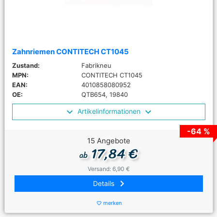
Zahnriemen CONTITECH CT1045
Zustand:
Fabrikneu
MPN:
CONTITECH CT1045
EAN:
4010858080952
OE:
QTB654, 19840
Artikelinformationen
-64 %
15 Angebote
17,84 €
ab
Versand: 6,90 €
keyboard_arrow_right
Details
merken
favorite_border