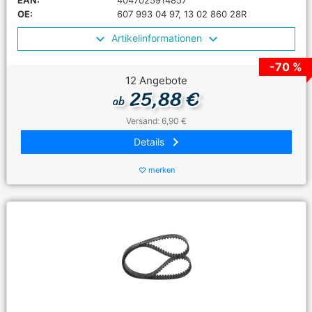
EAN:
4047025914857
OE:
607 993 04 97, 13 02 860 28R
Artikelinformationen
-70 %
12 Angebote
25,88 €
ab
Versand: 6,90 €
keyboard_arrow_right
Details
merken
favorite_border