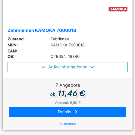
Zahnriemen KAMOKA 7000018
Zustand:
Fabrikneu
MPN:
KAMOKA 7000018
EAN:
OE:
QTB654, 19840
Artikelinformationen
7 Angebote
11,46 €
ab
Versand: 6,90 €
keyboard_arrow_right
Details
merken
favorite_border