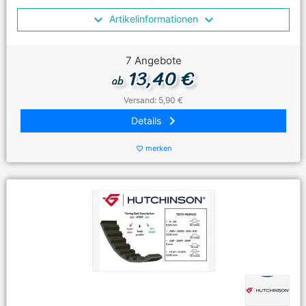
Artikelinformationen
7 Angebote
13,40 €
ab
Versand: 5,90 €
keyboard_arrow_right
Details
merken
favorite_border