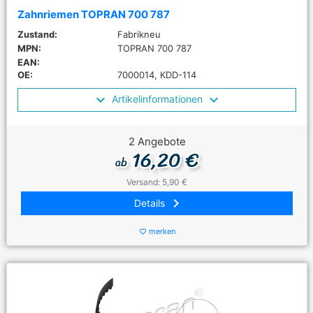
Zahnriemen TOPRAN 700 787
Zustand:
Fabrikneu
MPN:
TOPRAN 700 787
EAN:
OE:
7000014, KDD-114
Artikelinformationen
2 Angebote
16,20 €
ab
Versand: 5,90 €
keyboard_arrow_right
Details
merken
favorite_border