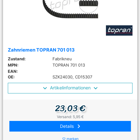
Zahnriemen TOPRAN 701 013
Zustand:
Fabrikneu
MPN:
TOPRAN 701 013
EAN:
OE:
SZK24030, CD15307
Artikelinformationen
23,03 €
Versand: 5,95 €
keyboard_arrow_right
Details
merken
favorite_border