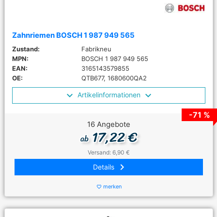
Zahnriemen BOSCH 1 987 949 565
Zustand:
Fabrikneu
MPN:
BOSCH 1 987 949 565
EAN:
3165143579855
OE:
QTB677, 1680600QA2
Artikelinformationen
-71 %
16 Angebote
17,22 €
ab
Versand: 6,90 €
keyboard_arrow_right
Details
merken
favorite_border