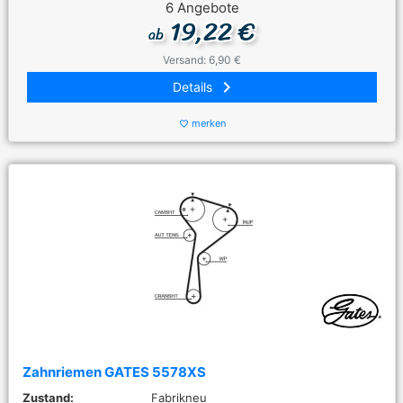
6 Angebote
19,22 €
ab
Versand: 6,90 €
keyboard_arrow_right
Details
merken
favorite_border
Zahnriemen GATES 5578XS
Zustand:
Fabrikneu