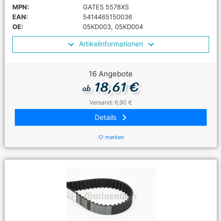
MPN:
GATES 5578XS
EAN:
5414465150036
OE:
05KD003, 05KD004
Artikelinformationen
16 Angebote
18,61 €
ab
Versand: 6,90 €
keyboard_arrow_right
Details
merken
favorite_border