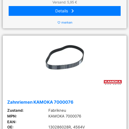
Versand: 5,95 €
keyboard_arrow_right
Details
merken
favorite_border
Zahnriemen KAMOKA 7000076
Zustand:
Fabrikneu
MPN:
KAMOKA 7000076
EAN:
OE:
130286028R, 4564V