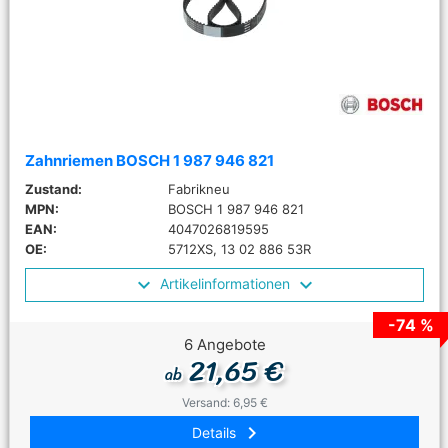
Zahnriemen BOSCH 1 987 946 821
Zustand:
Fabrikneu
MPN:
BOSCH 1 987 946 821
EAN:
4047026819595
OE:
5712XS, 13 02 886 53R
Artikelinformationen
-74 %
6 Angebote
21,65 €
ab
Versand: 6,95 €
keyboard_arrow_right
Details