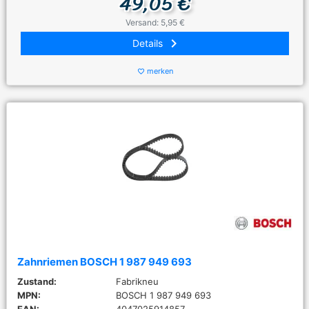
49,05 €
Versand: 5,95 €
keyboard_arrow_right
Details
merken
favorite_border
Zahnriemen BOSCH 1 987 949 693
Zustand:
Fabrikneu
MPN:
BOSCH 1 987 949 693