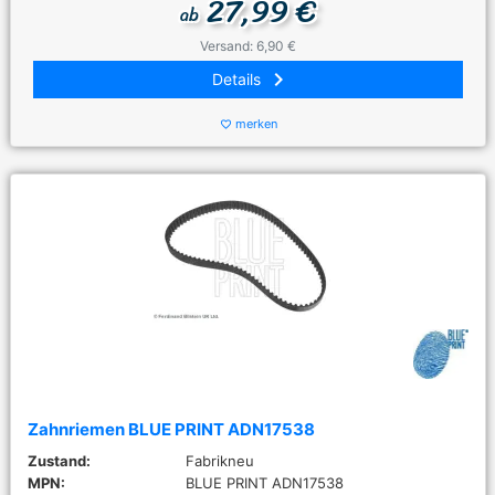
27,99 €
ab
Versand: 6,90 €
keyboard_arrow_right
Details
merken
favorite_border
Zahnriemen BLUE PRINT ADN17538
Zustand:
Fabrikneu
MPN:
BLUE PRINT ADN17538