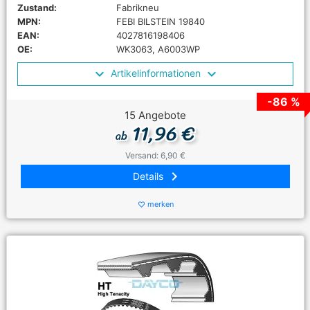
Zustand:
Fabrikneu
MPN:
FEBI BILSTEIN 19840
EAN:
4027816198406
OE:
WK3063, A6003WP
Artikelinformationen
-86 %
15 Angebote
11,96 €
ab
Versand: 6,90 €
keyboard_arrow_right
Details
merken
favorite_border