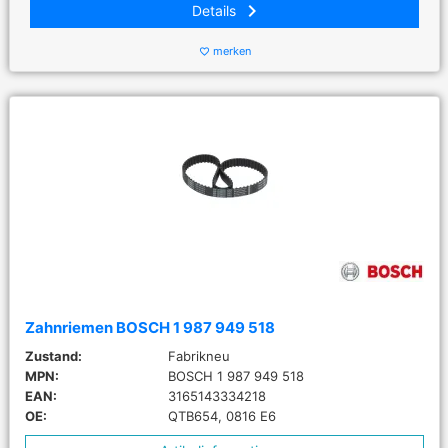
keyboard_arrow_right
Details
merken
favorite_border
Zahnriemen BOSCH 1 987 949 518
Zustand:
Fabrikneu
MPN:
BOSCH 1 987 949 518
EAN:
3165143334218
OE:
QTB654, 0816 E6