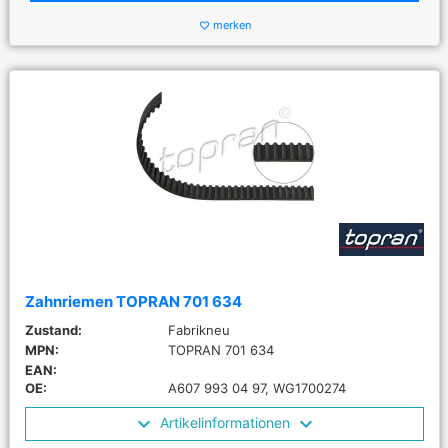
merken
favorite_border
Zahnriemen TOPRAN 701 634
Zustand:
Fabrikneu
MPN:
TOPRAN 701 634
EAN:
OE:
A607 993 04 97, WG1700274
Artikelinformationen