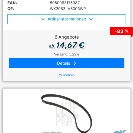
EAN:
5050063175387
OE:
WK3063, A6003WP
Artikelinformationen
-83 %
6 Angebote
14,67 €
ab
Versand: 5,29 €
keyboard_arrow_right
Details
merken
favorite_border