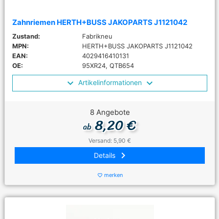
Zahnriemen HERTH+BUSS JAKOPARTS J1121042
Zustand:
Fabrikneu
MPN:
HERTH+BUSS JAKOPARTS J1121042
EAN:
4029416410131
OE:
95XR24, QTB654
Artikelinformationen
8 Angebote
8,20 €
ab
Versand: 5,90 €
keyboard_arrow_right
Details
merken
favorite_border