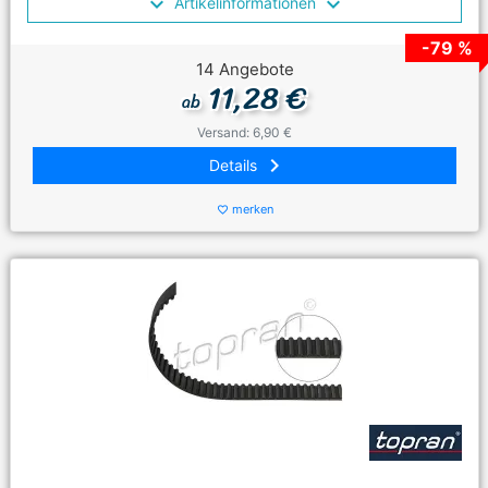
Artikelinformationen
-79 %
14 Angebote
11,28 €
ab
Versand: 6,90 €
keyboard_arrow_right
Details
merken
favorite_border