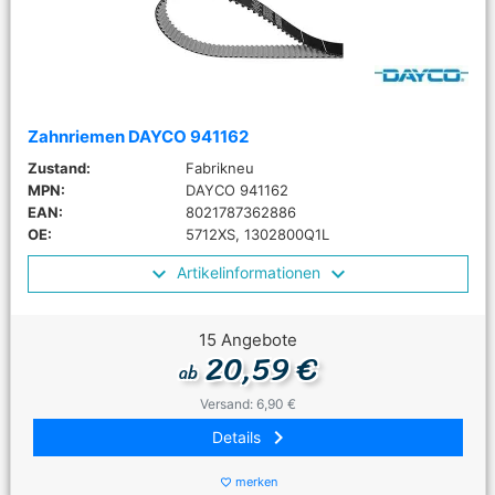
Zahnriemen DAYCO 941162
Zustand:
Fabrikneu
MPN:
DAYCO 941162
EAN:
8021787362886
OE:
5712XS, 1302800Q1L
Artikelinformationen
15 Angebote
20,59 €
ab
Versand: 6,90 €
keyboard_arrow_right
Details
merken
favorite_border