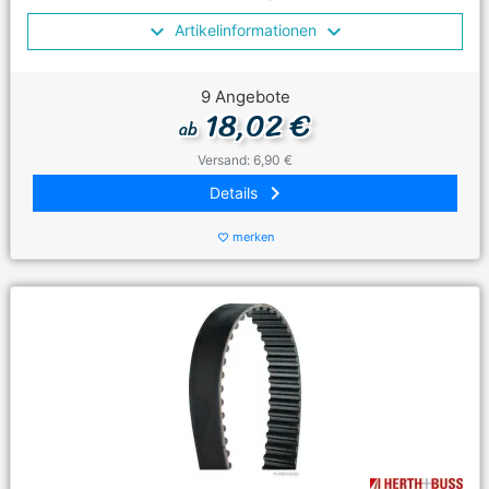
Artikelinformationen
9 Angebote
18,02 €
ab
Versand: 6,90 €
keyboard_arrow_right
Details
merken
favorite_border