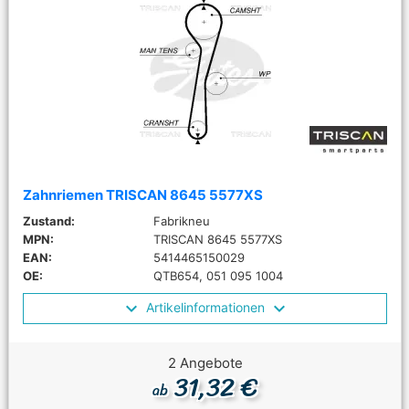
Zahnriemen TRISCAN 8645 5577XS
Zustand:
Fabrikneu
MPN:
TRISCAN 8645 5577XS
EAN:
5414465150029
OE:
QTB654, 051 095 1004
Artikelinformationen
2 Angebote
31,32 €
ab