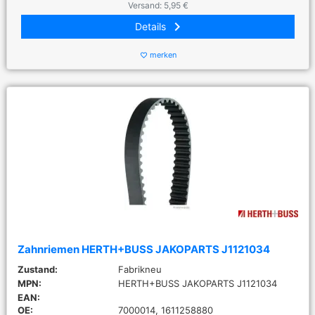
Versand: 5,95 €
keyboard_arrow_right
Details
merken
favorite_border
Zahnriemen HERTH+BUSS JAKOPARTS J1121034
Zustand:
Fabrikneu
MPN:
HERTH+BUSS JAKOPARTS J1121034
EAN:
OE:
7000014, 1611258880