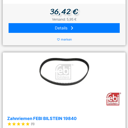
36,42 €
Versand: 5,95 €
keyboard_arrow_right
Details
merken
favorite_border
Zahnriemen FEBI BILSTEIN 19840
star
star
star
star
star
(1)