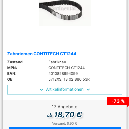
Zahnriemen CONTITECH CT1244
Zustand:
Fabrikneu
MPN:
CONTITECH CT1244
EAN:
4010858994099
OE:
5712XS, 13 02 886 53R
Artikelinformationen
-73 %
17 Angebote
18,70 €
ab
Versand: 6,90 €