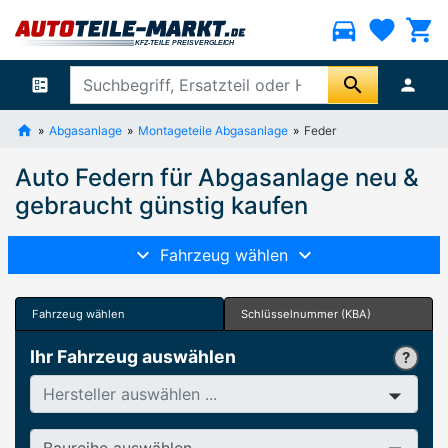
directions_car
favorite
shopping_cart
search
ballot
person
Abgasanlage
Montageteile Abgasanlage
Feder
Auto Federn für Abgasanlage neu &
gebraucht günstig kaufen
Fahrzeug wählen
Fahrzeug wählen
Schlüsselnummer (KBA)
Ihr Fahrzeug auswählen
Hersteller
Baureihe