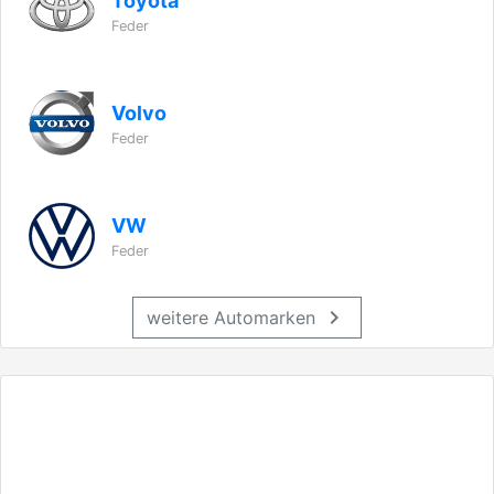
Toyota
Feder
Volvo
Feder
VW
Feder
chevron_right
weitere Automarken