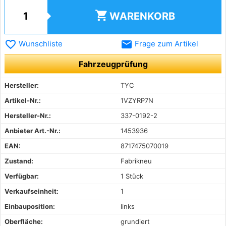
shopping_cart
WARENKORB
favorite_border
email
Wunschliste
Frage zum Artikel
Fahrzeugprüfung
Hersteller:
TYC
Artikel-Nr.:
1VZYRP7N
Hersteller-Nr.:
337-0192-2
Anbieter Art.-Nr.:
1453936
EAN:
8717475070019
Zustand:
Fabrikneu
Verfügbar:
1 Stück
Verkaufseinheit:
1
Einbauposition:
links
Oberfläche:
grundiert