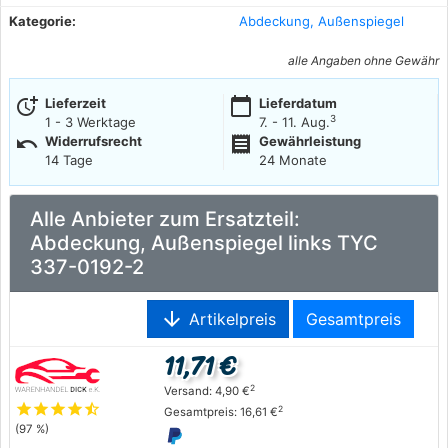
Kategorie:
Abdeckung, Außenspiegel
alle Angaben ohne Gewähr
more_time
calendar_today
Lieferzeit
Lieferdatum
3
1 - 3 Werktage
7. - 11. Aug.
undo
receipt
Widerrufsrecht
Gewährleistung
14 Tage
24 Monate
Alle Anbieter zum Ersatzteil:
Abdeckung, Außenspiegel links TYC
337-0192-2
arrow_downward
Artikelpreis
Gesamtpreis
11,71 €
2
Versand: 4,90 €
star
star
star
star
star_half
2
Gesamtpreis: 16,61 €
(97 %)