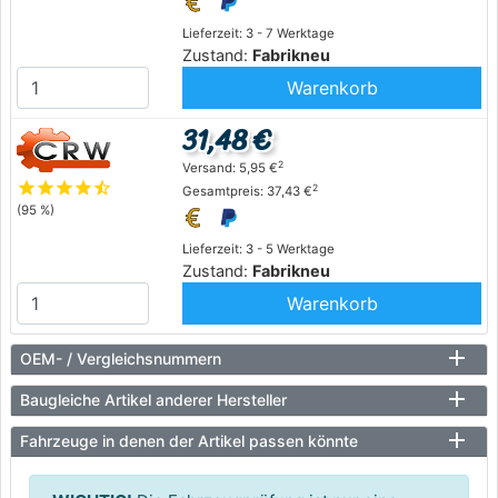
Lieferzeit: 3 - 7 Werktage
Zustand:
Fabrikneu
Warenkorb
31,48 €
2
Versand: 5,95 €
star
star
star
star
star_half
2
Gesamtpreis: 37,43 €
(95 %)
Lieferzeit: 3 - 5 Werktage
Zustand:
Fabrikneu
Warenkorb
OEM- / Vergleichsnummern
Baugleiche Artikel anderer Hersteller
Fahrzeuge in denen der Artikel passen könnte