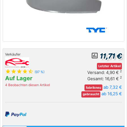
11,71 €
insert_chart_outlined
Verkäufer
Letzter Artikel
star
star
star
star
star_half
2
Versand: 4,90 €
(97 %)
Auf Lager
2
Gesamt: 16,61 €
4 Beobachten diesen Artikel
ab 7,32 €
fabrikneu
ab 16,25 €
gebraucht