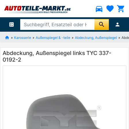
directions_car
favorite
shopping_cart
search
ballot
person
Karosserie
Außenspiegel & -teile
Abdeckung, Außenspiegel
Abde
Abdeckung, Außenspiegel links TYC 337-
0192-2