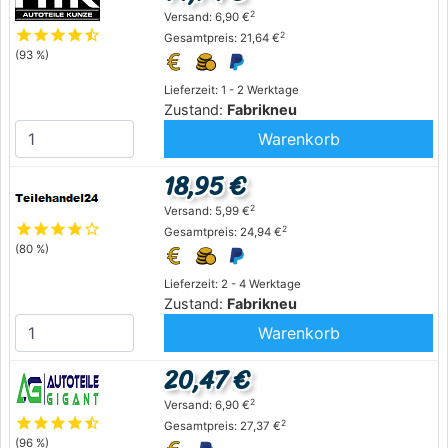
2
Versand: 6,90 €
star
star
star
star
star_half
2
Gesamtpreis: 21,64 €
(93 %)
Lieferzeit: 1 - 2 Werktage
Zustand:
Fabrikneu
Warenkorb
18,95 €
2
Versand: 5,99 €
star
star
star
star
star_outline
2
Gesamtpreis: 24,94 €
(80 %)
Lieferzeit: 2 - 4 Werktage
Zustand:
Fabrikneu
Warenkorb
20,47 €
2
Versand: 6,90 €
star
star
star
star
star_half
2
Gesamtpreis: 27,37 €
(96 %)