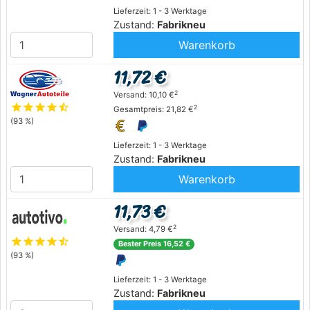
Lieferzeit: 1 - 3 Werktage
Zustand:
Fabrikneu
Warenkorb
11,72 €
2
Versand: 10,10 €
star
star
star
star
star_half
2
Gesamtpreis: 21,82 €
(93 %)
Lieferzeit: 1 - 3 Werktage
Zustand:
Fabrikneu
Warenkorb
11,73 €
2
Versand: 4,79 €
star
star
star
star
star_half
Bester Preis 16,52 €
(93 %)
Lieferzeit: 1 - 3 Werktage
Zustand:
Fabrikneu