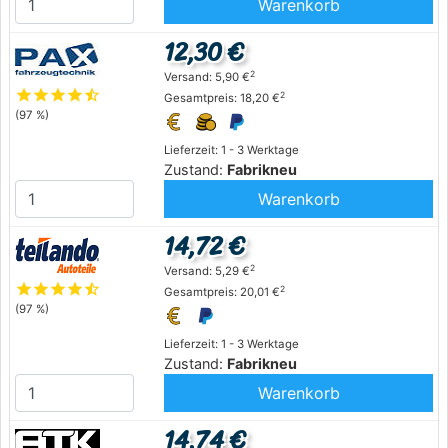
Warenkorb
12,30 €
2
Versand: 5,90 €
star
star
star
star
star_half
2
Gesamtpreis: 18,20 €
(97 %)
Lieferzeit: 1 - 3 Werktage
Zustand:
Fabrikneu
Warenkorb
14,72 €
2
Versand: 5,29 €
star
star
star
star
star_half
2
Gesamtpreis: 20,01 €
(97 %)
Lieferzeit: 1 - 3 Werktage
Zustand:
Fabrikneu
Warenkorb
14,74 €