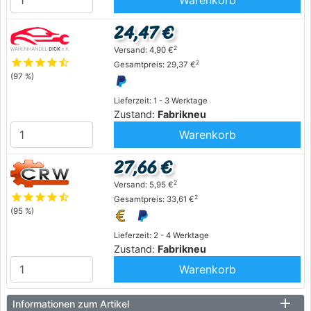
Warenkorb
24,47 €
2
Versand: 4,90 €
star
star
star
star
star_half
2
Gesamtpreis: 29,37 €
(97 %)
Lieferzeit: 1 - 3 Werktage
Zustand:
Fabrikneu
Warenkorb
27,66 €
2
Versand: 5,95 €
star
star
star
star
star_half
2
Gesamtpreis: 33,61 €
(95 %)
Lieferzeit: 2 - 4 Werktage
Zustand:
Fabrikneu
Warenkorb
Informationen zum Artikel