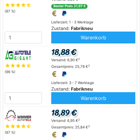
star
star
star
star
star_half
Bester Preis 21,97 €
(97 %)
Lieferzeit: 1 - 3 Werktage
Zustand:
Fabrikneu
Warenkorb
18,88 €
2
Versand: 6,90 €
star
star
star
star
star_half
2
Gesamtpreis: 25,78 €
(96 %)
Lieferzeit: 3 - 7 Werktage
Zustand:
Fabrikneu
Warenkorb
18,89 €
2
Versand: 6,95 €
star
star
star
star
star_half
2
Gesamtpreis: 25,84 €
(97 %)