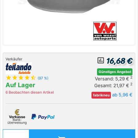
16,68 €
insert_chart_outlined
Verkäufer
Günstiges Angebot
star
star
star
star
star_half
2
Versand: 5,29 €
(97 %)
Auf Lager
2
Gesamt: 21,97 €
6 Beobachten diesen Artikel
ab 5,96 €
fabrikneu