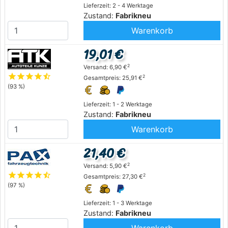
Lieferzeit: 2 - 4 Werktage
Zustand:
Fabrikneu
Warenkorb
19,01 €
2
Versand: 6,90 €
star
star
star
star
star_half
2
Gesamtpreis: 25,91 €
(93 %)
Lieferzeit: 1 - 2 Werktage
Zustand:
Fabrikneu
Warenkorb
21,40 €
2
Versand: 5,90 €
star
star
star
star
star_half
2
Gesamtpreis: 27,30 €
(97 %)
Lieferzeit: 1 - 3 Werktage
Zustand:
Fabrikneu