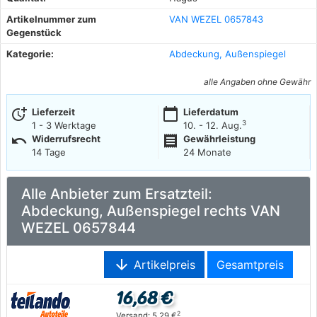
Artikelnummer zum
VAN WEZEL 0657843
Gegenstück
Kategorie:
Abdeckung, Außenspiegel
alle Angaben ohne Gewähr
more_time
calendar_today
Lieferzeit
Lieferdatum
3
1 - 3 Werktage
10. - 12. Aug.
undo
receipt
Widerrufsrecht
Gewährleistung
14 Tage
24 Monate
Alle Anbieter zum Ersatzteil:
Abdeckung, Außenspiegel rechts VAN
WEZEL 0657844
arrow_downward
Artikelpreis
Gesamtpreis
16,68 €
2
Versand: 5,29 €