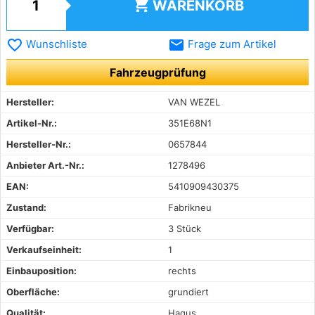
shopping_cart
WARENKORB
favorite_border
email
Wunschliste
Frage zum Artikel
Fahrzeugprüfung
Hersteller:
VAN WEZEL
Artikel-Nr.:
351E68N1
Hersteller-Nr.:
0657844
Anbieter Art.-Nr.:
1278496
EAN:
5410909430375
Zustand:
Fabrikneu
Verfügbar:
3 Stück
Verkaufseinheit:
1
Einbauposition:
rechts
Oberfläche:
grundiert
Qualität:
Hagus