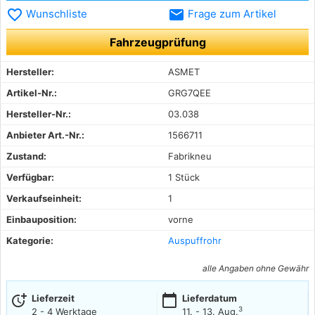
favorite_border
email
Wunschliste
Frage zum Artikel
Fahrzeugprüfung
Hersteller:
ASMET
Artikel-Nr.:
GRG7QEE
Hersteller-Nr.:
03.038
Anbieter Art.-Nr.:
1566711
Zustand:
Fabrikneu
Verfügbar:
1 Stück
Verkaufseinheit:
1
Einbauposition:
vorne
Kategorie:
Auspuffrohr
alle Angaben ohne Gewähr
more_time
calendar_today
Lieferzeit
Lieferdatum
3
2 - 4 Werktage
11. - 13. Aug.