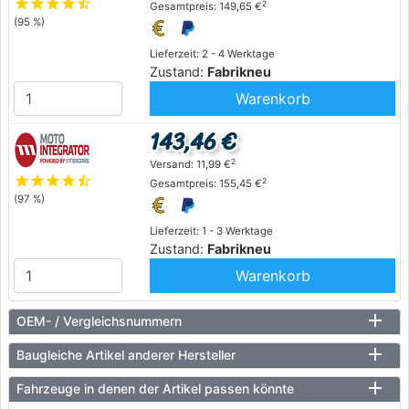
star
star
star
star
star_half
2
Gesamtpreis: 149,65 €
(95 %)
Lieferzeit: 2 - 4 Werktage
Zustand:
Fabrikneu
Warenkorb
143,46 €
2
Versand: 11,99 €
star
star
star
star
star_half
2
Gesamtpreis: 155,45 €
(97 %)
Lieferzeit: 1 - 3 Werktage
Zustand:
Fabrikneu
Warenkorb
OEM- / Vergleichsnummern
Baugleiche Artikel anderer Hersteller
Fahrzeuge in denen der Artikel passen könnte