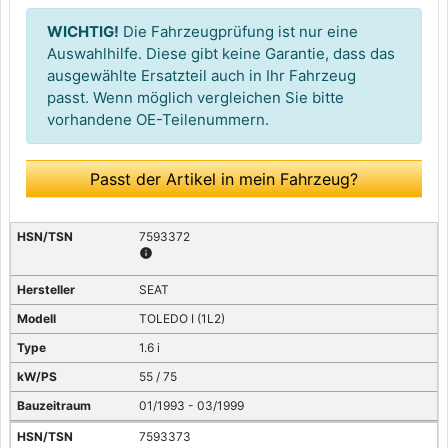
WICHTIG!
Die Fahrzeugprüfung ist nur eine
Auswahlhilfe. Diese gibt keine Garantie, dass das
ausgewählte Ersatzteil auch in Ihr Fahrzeug
passt. Wenn möglich vergleichen Sie bitte
vorhandene OE-Teilenummern.
Passt der Artikel in mein Fahrzeug?
7593372
info
SEAT
TOLEDO I (1L2)
1.6 i
55 / 75
01/1993 - 03/1999
7593373