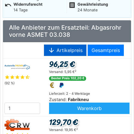
undo
receipt
Widerrufsrecht
Gewährleistung
14 Tage
24 Monate
Alle Anbieter zum Ersatzteil: Abgasrohr
vorne ASMET 03.038
arrow_downward
Artikelpreis
Gesamtpreis
96,25 €
2
Versand: 5,95 €
star
star
star
star
star_half
Bester Preis 102,20 €
(92 %)
Lieferzeit: 2 - 4 Werktage
Zustand:
Fabrikneu
Warenkorb
129,70 €
2
Versand: 19,95 €