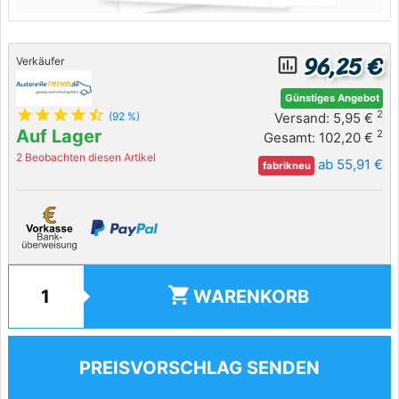
96,25 €
insert_chart_outlined
Verkäufer
Günstiges Angebot
star
star
star
star
star_half
2
Versand: 5,95 €
(92 %)
Auf Lager
2
Gesamt: 102,20 €
2 Beobachten diesen Artikel
ab 55,91 €
fabrikneu
shopping_cart
WARENKORB
PREISVORSCHLAG SENDEN