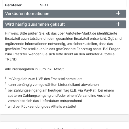
SEAT
Verkäuferinformationen
TOLEDO I (1L2)
1.8 i
Wird häufig zusammen gekauft
66 / 90
Hinweis: Bitte prüfen Sie, ob das über Autoteile-Markt.de identifizierte
Ersatzteil auch tatsächlich dem gesuchten Ersatzteil entspricht. Ggf. sind
11/1993 - 12/1996
ergänzende Informationen notwendig, um sicherzustellen, dass das
0600892, 0603384
gewählte Ersatzteil auch in das gewünschte Fahrzeug passt. Bei Fragen
zum Ersatzteil wenden Sie sich bitte direkt an den Anbieter Autoteile
VW
TREND
GOLF III (1H1)
Alle Preisangaben in Euro inkl. MwSt.
1.8
1
im Vergleich zum UVP des Ersatzteilherstellers
66 / 90
2
kann abhängig vom gewählten Lieferzielland abweichen
11/1991 - 08/1997
3
bei Zahlungseingang am heutigen Tag (z.B. via PayPal), bei einem
späteren Zahlungseingang und/oder einem Versand ins Ausland
0600927
verschiebt sich das Lieferdatum entsprechend
4
wird bei Rücksendung des Altteils erstattet
VW
GOLF III Cabriolet (1E7)
1.8