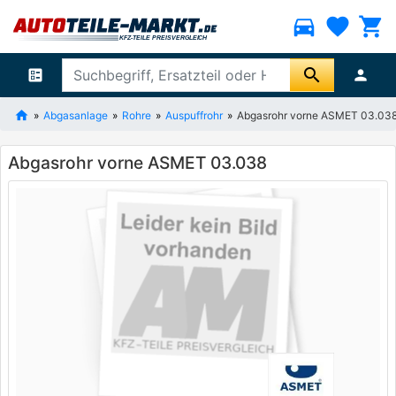
directions_car
favorite
shopping_cart
search
ballot
person
Abgasanlage
Rohre
Auspuffrohr
Abgasrohr vorne ASMET 03.03
Abgasrohr vorne ASMET 03.038