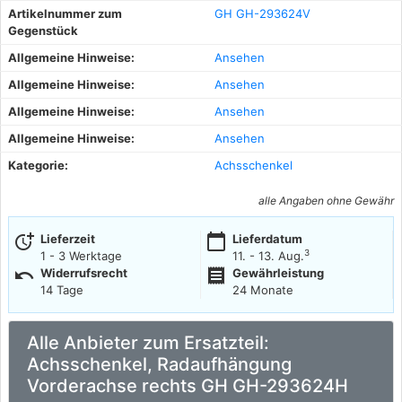
Artikelnummer zum
GH GH-293624V
Gegenstück
Allgemeine Hinweise:
Ansehen
Allgemeine Hinweise:
Ansehen
Allgemeine Hinweise:
Ansehen
Allgemeine Hinweise:
Ansehen
Kategorie:
Achsschenkel
alle Angaben ohne Gewähr
more_time
calendar_today
Lieferzeit
Lieferdatum
3
1 - 3 Werktage
11. - 13. Aug.
undo
receipt
Widerrufsrecht
Gewährleistung
14 Tage
24 Monate
Alle Anbieter zum Ersatzteil:
Achsschenkel, Radaufhängung
Vorderachse rechts GH GH-293624H