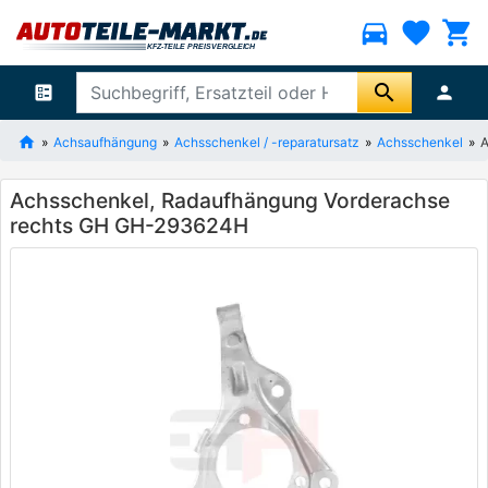
directions_car
favorite
shopping_cart
search
ballot
person
Achsaufhängung
Achsschenkel / -reparatursatz
Achsschenkel
A
Achsschenkel, Radaufhängung Vorderachse
rechts GH GH-293624H