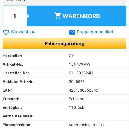
shopping_cart
WARENKORB
favorite_border
email
Wunschliste
Frage zum Artikel
Fahrzeugprüfung
Hersteller:
GH
Artikel-Nr.:
Y8N47XWW
Hersteller-Nr.:
GH-293624H
Anbieter Art.-Nr.:
3046678
EAN:
4251530852546
Zustand:
Fabrikneu
Verfügbar:
10 Stück
Verkaufseinheit:
1
Einbauposition:
Vorderachse rechts