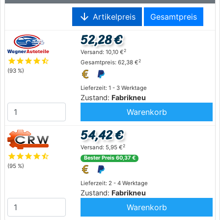
arrow_downward
Artikelpreis
Gesamtpreis
52,28 €
2
Versand: 10,10 €
star
star
star
star
star_half
2
Gesamtpreis: 62,38 €
(93 %)
Lieferzeit: 1 - 3 Werktage
Zustand:
Fabrikneu
Warenkorb
54,42 €
2
Versand: 5,95 €
star
star
star
star
star_half
Bester Preis 60,37 €
(95 %)
Lieferzeit: 2 - 4 Werktage
Zustand:
Fabrikneu
Warenkorb