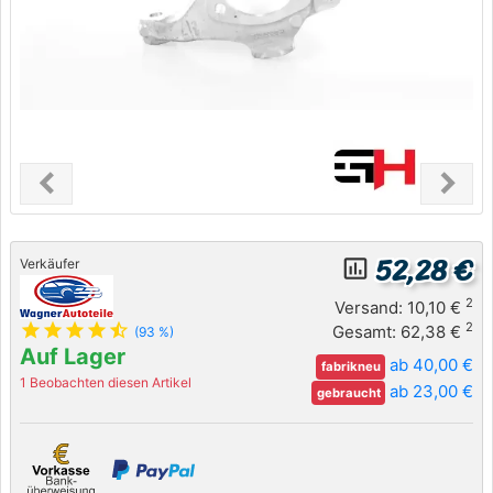
chevron_left
chevron_right
Previous
Next
52,28 €
insert_chart_outlined
Verkäufer
2
Versand: 10,10 €
star
star
star
star
star_half
2
Gesamt: 62,38 €
(93 %)
Auf Lager
ab 40,00 €
fabrikneu
1 Beobachten diesen Artikel
ab 23,00 €
gebraucht