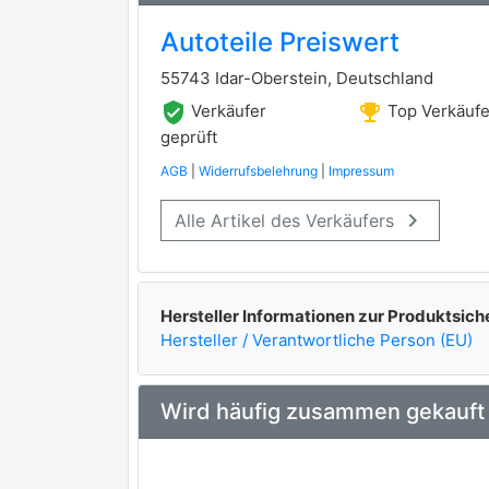
Autoteile Preiswert
55743 Idar-Oberstein, Deutschland
verified_user
emoji_events
Verkäufer
Top Verkäufe
geprüft
AGB
|
Widerrufsbelehrung
|
Impressum
keyboard_arrow_right
Alle Artikel des Verkäufers
Hersteller Informationen zur Produktsich
Hersteller / Verantwortliche Person (EU)
Wird häufig zusammen gekauft