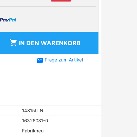
shopping_cart
IN DEN
WARENKORB
email
Frage zum Artikel
14815LLN
16326081-0
Fabrikneu