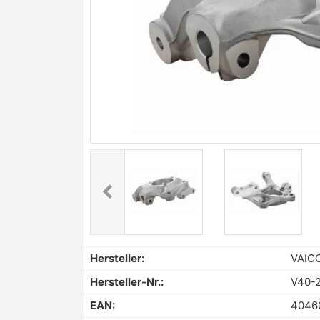
chevron_left
Previous
Hersteller:
VAIC
Hersteller-Nr.:
V40-2
EAN:
4046