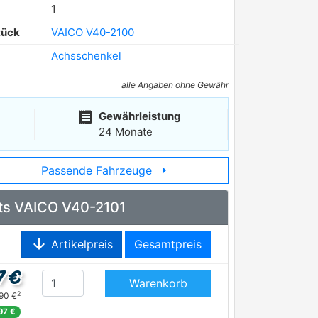
1
tück
VAICO V40-2100
Achsschenkel
alle Angaben ohne Gewähr
receipt
Gewährleistung
24 Monate
arrow_right
Passende Fahrzeuge
hts VAICO V40-2101
arrow_downward
Artikelpreis
Gesamtpreis
7 €
Warenkorb
2
,90 €
97 €