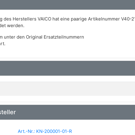
 des Herstellers VAICO hat eine paarige Artikelnummer V40-21
det werden.
m unter den Original Ersatzteilnummern
rt.
teller
Art.-Nr.: KN-200001-01-R