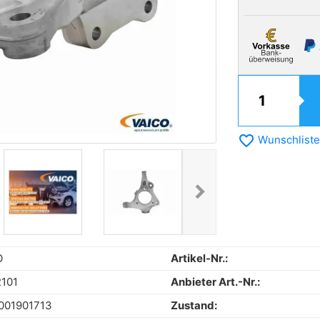
favorite_border
Wunschliste
chevron_right
Next
O
Artikel-Nr.:
101
Anbieter Art.-Nr.:
001901713
Zustand: