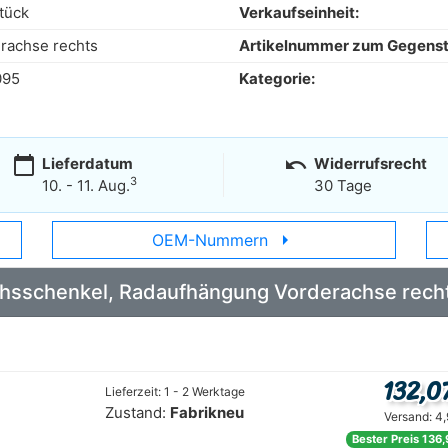
tück
Verkaufseinheit:
rachse rechts
Artikelnummer zum Gegens
095
Kategorie:
calendar_today
undo
Lieferdatum
Widerrufsrecht
3
10. - 11. Aug.
30 Tage
arrow_right
OEM-Nummern
 Achsschenkel, Radaufhängung Vorderachse rec
132,0
Lieferzeit: 1 - 2 Werktage
Zustand:
Fabrikneu
Versand: 4
Bester Preis 136,