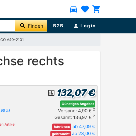
directions_car
favorite
shopping_cart
search
Finden
B2B
person
Login
AICO V40-2101
hse rechts
132,07 €
insert_chart_outlined
Günstiges Angebot
2
Versand: 4,90 €
(96 %)
2
Gesamt: 136,97 €
n Artikel
ab 47,09 €
fabrikneu
ab 23,00 €
gebraucht