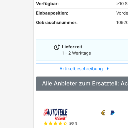
Verfügbar:
>10 S
Einbauposition:
Vorde
Gebrauchsnummer:
1092
more_time
Lieferzeit
1 - 2 Werktage
arrow_right
Artikelbeschreibung
Alle Anbieter zum Ersatzteil:
star
star
star
star
star_half
(96 %)