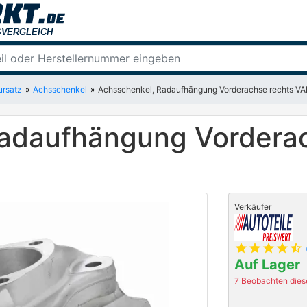
ursatz
Achsschenkel
Achsschenkel, Radaufhängung Vorderachse rechts V
adaufhängung Vorderac
Verkäufer
star
star
star
star
star_half
Auf Lager
7 Beobachten diese