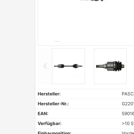
chevron_left
Previous
Hersteller:
PASC
Hersteller-Nr.:
G220
EAN:
5901
Verfügbar:
>10 S
Einbauposition:
Vorde