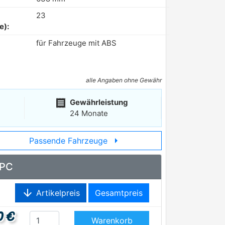
23
e):
für Fahrzeuge mit ABS
alle Angaben ohne Gewähr
receipt
Gewährleistung
24 Monate
arrow_right
Passende Fahrzeuge
3PC
arrow_downward
Artikelpreis
Gesamtpreis
0 €
Warenkorb