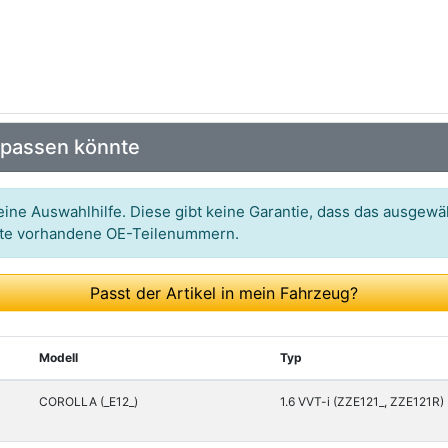
 passen könnte
ine Auswahlhilfe. Diese gibt keine Garantie, dass das ausgewäh
itte vorhandene OE-Teilenummern.
Passt der Artikel in mein Fahrzeug?
Modell
Typ
COROLLA (_E12_)
1.6 VVT-i (ZZE121_, ZZE121R)