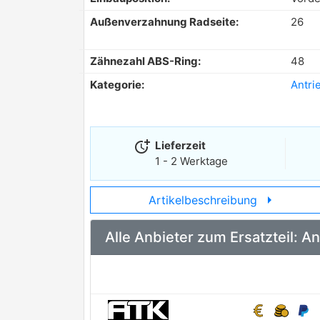
Außenverzahnung Radseite:
26
Zähnezahl ABS-Ring:
48
Kategorie:
Antri
more_time
Lieferzeit
1 - 2 Werktage
arrow_right
Artikelbeschreibung
Alle Anbieter zum Ersatzteil: