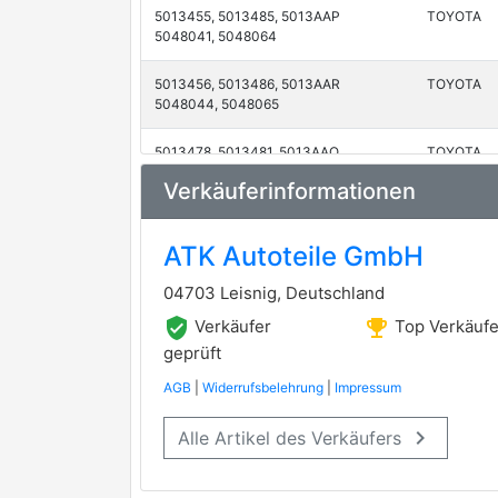
5013455, 5013485, 5013AAP
TOYOTA
5048041, 5048064
5013456, 5013486, 5013AAR
TOYOTA
5048044, 5048065
5013478, 5013481, 5013AAO
TOYOTA
5013ABC, 5048039, 5048061
Verkäuferinformationen
5013479, 5013482, 5013AAQ
TOYOTA
5013ABE, 5048042, 5048062
ATK Autoteile GmbH
5013459, 5048049
TOYOTA
04703 Leisnig, Deutschland
verified_user
emoji_events
Verkäufer
Top Verkäufe
geprüft
AGB
|
Widerrufsbelehrung
|
Impressum
keyboard_arrow_right
Alle Artikel des Verkäufers