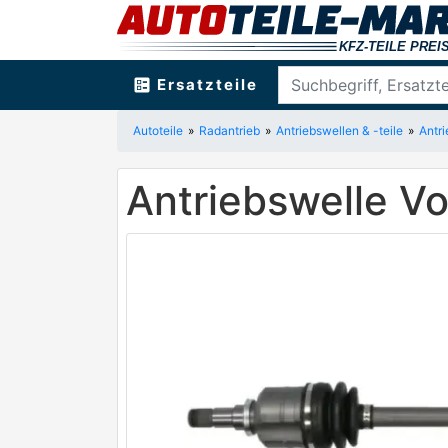
ballot
Ersatzteile
Autoteile
Radantrieb
Antriebswellen & -teile
Antr
Antriebswelle V