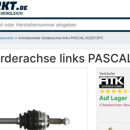
iebswelle
Antriebswelle Vorderachse links PASCAL G22013PC
orderachse links PASC
Verkäufer
star
star
star
star
star_half
Auf Lager
4 Beobachten diese