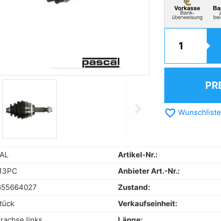
PR
chevron_right
favorite_border
Wunschliste
Next
AL
Artikel-Nr.:
13PC
Anbieter Art.-Nr.:
655664027
Zustand:
tück
Verkaufseinheit:
rachse links
Länge: