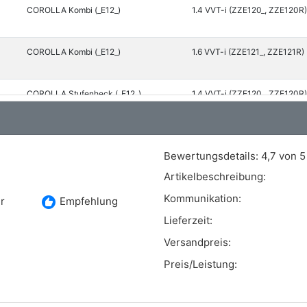
COROLLA Kombi (_E12_)
1.4 VVT-i (ZZE120_, ZZE120R)
COROLLA Kombi (_E12_)
1.6 VVT-i (ZZE121_, ZZE121R)
COROLLA Stufenheck (_E12_)
1.4 VVT-i (ZZE120_, ZZE120R)
COROLLA Stufenheck (_E12_)
1.6 VVT-i (ZZE121_, ZZE121R)
Bewertungsdetails:
4,7 von 5
Artikelbeschreibung:
COROLLA Verso (_E12_)
1.6 VVT-i (ZZE121_, ZZE121R)
Kommunikation:
recommend
r
Empfehlung
Lieferzeit:
Versandpreis:
Preis/Leistung: