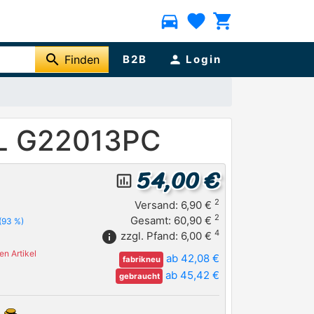
directions_car
favorite
shopping_cart
search
Finden
B2B
person
Login
AL G22013PC
54,00 €
insert_chart_outlined
2
Versand: 6,90 €
2
Gesamt: 60,90 €
(93 %)
4
info
zzgl. Pfand: 6,00 €
n Artikel
ab 42,08 €
fabrikneu
ab 45,42 €
gebraucht