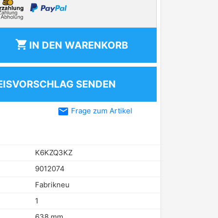
shopping_cart
IN DEN
WARENKORB
EISVORSCHLAG SENDEN
email
Frage zum Artikel
K6KZQ3KZ
9012074
Fabrikneu
1
638 mm