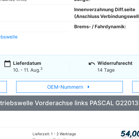
Innenverzahnung Diff.seite
(Anschluss Verbindungswell
Brems- / Fahrdynamik:
ebswelle
calendar_today
undo
Lieferdatum
Widerrufsrecht
3
10. - 11. Aug.
14 Tage
arrow_right
OEM-Nummern
 Antriebswelle Vorderachse links PASCAL G2201
54,0
Lieferzeit: 1 - 2 Werktage