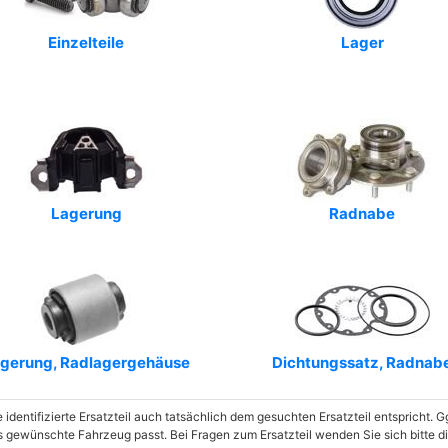
Art.-Nr.: T5229
Einzelteile
Art.-Nr.: R450A
Lager
Art.-Nr.: DS2974
Art.-Nr.: R260R
Art.-Nr.: R1283
Lagerung
Radnabe
gerung, Radlagergehäuse
Dichtungssatz, Radnab
e identifizierte Ersatzteil auch tatsächlich dem gesuchten Ersatzteil entspricht.
as gewünschte Fahrzeug passt. Bei Fragen zum Ersatzteil wenden Sie sich bitte 