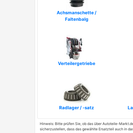
QUINTON HAZELL
RCA FRANCE
Achsmanschette /
Faltenbalg
RE-EX
SHAFTEC
SNRA
Verteilergetriebe
Radlager / -satz
La
Hinweis: Bitte prüfen Sie, ob das über Autoteile-Markt.d
sicherzustellen, dass das gewählte Ersatzteil auch in d