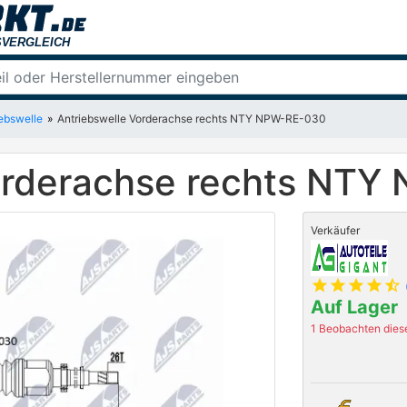
iebswelle
Antriebswelle Vorderachse rechts NTY NPW-RE-030
Vorderachse rechts NT
Verkäufer
star
star
star
star
star_half
Auf Lager
1 Beobachten diese