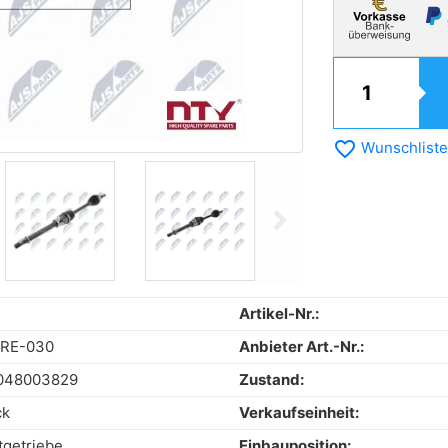
favorite_border
Wunschliste
chevron_right
Next
Artikel-Nr.:
RE-030
Anbieter Art.-Nr.:
048003829
Zustand:
ck
Verkaufseinheit:
tgetriebe
Einbauposition: