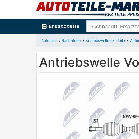
ballot
Ersatzteile
Autoteile
Radantrieb
Antriebswellen & -teile
Antr
Antriebswelle 