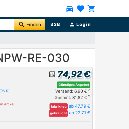
directions_car
favorite
shopping_cart
search
Finden
B2B
person
Login
Y NPW-RE-030
74,92 €
insert_chart_outlined
Günstiges Angebot
2
Versand: 6,90 €
(96 %)
2
Gesamt: 81,82 €
n Artikel
ab 47,79 €
fabrikneu
ab 22,71 €
gebraucht