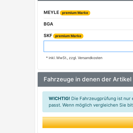
MEYLE
premium Marke
BGA
SKF
premium Marke
LPR
* inkl. MwSt., zzgl. Versandkosten
TRISCAN
premium Marke
SPIDAN
premium Marke
Fahrzeuge in denen der Artikel
CDX
CEVAM
WICHTIG!
Die Fahrzeugprüfung ist nur e
CIFAM
passt. Wenn möglich vergleichen Sie b
DA SILVA
DEPA