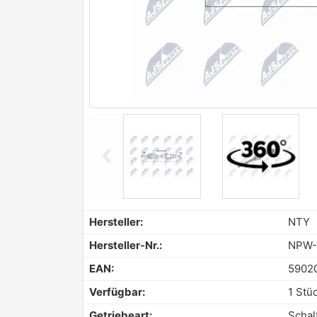
chevron_left
Previous
Hersteller:
NTY
Hersteller-Nr.:
NPW-
EAN:
5902
Verfügbar:
1 Stü
Getriebeart:
Schal