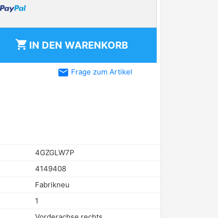
shopping_cart
IN DEN
WARENKORB
email
Frage zum Artikel
4GZGLW7P
4149408
Fabrikneu
1
Vorderachse rechts