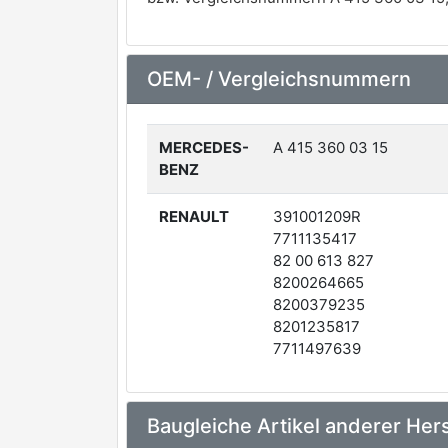
OEM- / Vergleichsnummern
MERCEDES-
A 415 360 03 15
BENZ
RENAULT
391001209R
7711135417
82 00 613 827
8200264665
8200379235
8201235817
7711497639
Baugleiche Artikel anderer Hers