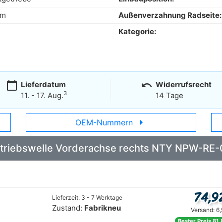
mm
Außenverzahnung Radseite:
Kategorie:
calendar_today
undo
Lieferdatum
Widerrufsrecht
3
11. - 17. Aug.
14 Tage
arrow_right
OEM-Nummern
 Antriebswelle Vorderachse rechts NTY NPW-RE
74,9
Lieferzeit: 3 - 7 Werktage
Zustand:
Fabrikneu
Versand: 6
Bester Preis 81