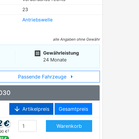
23
Antriebswelle
alle Angaben ohne Gewähr
receipt
Gewährleistung
24 Monate
arrow_right
Passende Fahrzeuge
-030
arrow_downward
Artikelpreis
Gesamtpreis
2 €
Warenkorb
2
,90 €
,82 €