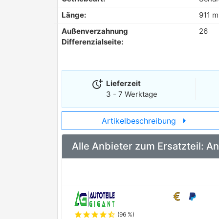
Länge:
911 
Außenverzahnung
26
Differenzialseite:
more_time
Lieferzeit
3 - 7 Werktage
arrow_right
Artikelbeschreibung
Alle Anbieter zum Ersatzteil:
star
star
star
star
star_half
(96 %)