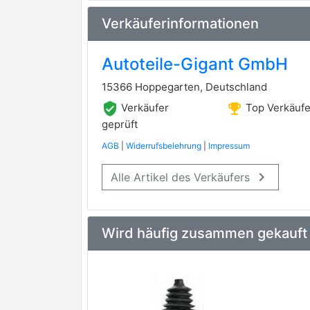
EAI
Verkäuferinformationen
EKG
Autoteile-Gigant GmbH
GENERAL RICAMBI
15366 Hoppegarten, Deutschland
GSP
verified_user
emoji_events
Verkäufer
Top Verkäufe
INTERPARTS
geprüft
AGB
|
Widerrufsbelehrung
|
Impressum
LAUBER
keyboard_arrow_right
Alle Artikel des Verkäufers
LÖBRO
METELLI
Multiparts
Wird häufig zusammen gekauft
OPEN PARTS
OPTIMAL