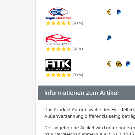
star
star
star
star
star_half
(93 %)
star
star
star
star
star_half
(97 %)
star
star
star
star
star_half
(93 %)
Informationen zum Artikel
Das Produkt Antriebswelle des Herstellers
Außenverzahnung differenzialseitig beträ
Der angebotene Artikel wird unter andere
bzw. Vergleichsnummern A 415 360 03 15,