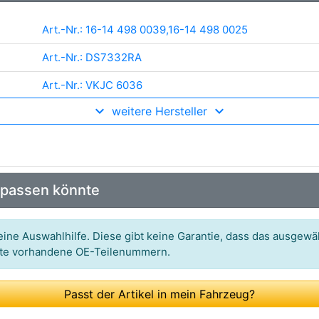
Art.-Nr.: 16-14 498 0039,16-14 498 0025
Art.-Nr.: DS7332RA
Art.-Nr.: VKJC 6036
weitere Hersteller
Art.-Nr.: DS52272
Art.-Nr.: 8540 25608
Art.-Nr.: 23740
 passen könnte
Art.-Nr.: 230626
Art.-Nr.: 5048Z,1191,1214,6529
ine Auswahlhilfe. Diese gibt keine Garantie, dass das ausgewäh
itte vorhandene OE-Teilenummern.
Art.-Nr.: 655-860
Art.-Nr.: 4430AT
Passt der Artikel in mein Fahrzeug?
Art.-Nr.: 3202600