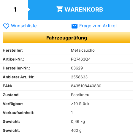
shopping_cart
WARENKORB
favorite_border
email
Wunschliste
Frage zum Artikel
Fahrzeugprüfung
Hersteller:
Metalcaucho
Artikel-Nr.:
PQ7463Q4
Hersteller-Nr.:
03629
Anbieter Art.-Nr.:
2558633
EAN:
8435108440830
Zustand:
Fabrikneu
Verfügbar:
>10 Stück
Verkaufseinheit:
1
Gewicht:
0,46 kg
Gewicht:
460 g