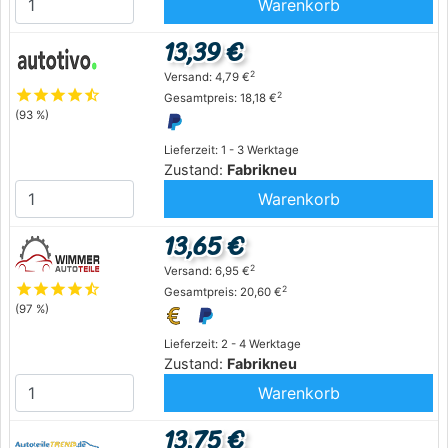
Warenkorb
13,39 €
2
Versand: 4,79 €
star
star
star
star
star_half
2
Gesamtpreis: 18,18 €
(93 %)
Lieferzeit: 1 - 3 Werktage
Zustand:
Fabrikneu
Warenkorb
13,65 €
2
Versand: 6,95 €
star
star
star
star
star_half
2
Gesamtpreis: 20,60 €
(97 %)
Lieferzeit: 2 - 4 Werktage
Zustand:
Fabrikneu
Warenkorb
13,75 €