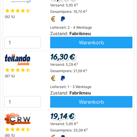
2
Versand: 5,95 €
star
star
star
star
star_half
2
Gesamtpreis: 19,70 €
(92 %)
Lieferzeit: 2 - 4 Werktage
Zustand:
Fabrikneu
Warenkorb
16,30 €
2
Versand: 5,29 €
star
star
star
star
star_half
2
Gesamtpreis: 21,59 €
(97 %)
Lieferzeit: 1 - 3 Werktage
Zustand:
Fabrikneu
Warenkorb
19,14 €
2
Versand: 5,95 €
star
star
star
star
star_half
2
Gesamtpreis: 25,09 €
(95 %)