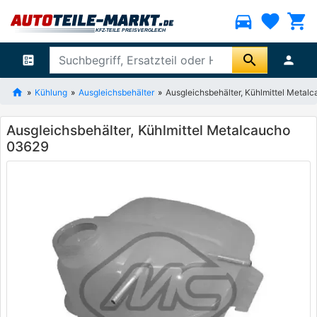
directions_car
favorite
shopping_cart
search
ballot
person
Kühlung
Ausgleichsbehälter
Ausgleichsbehälter, Kühlmittel Metal
Ausgleichsbehälter, Kühlmittel Metalcaucho
03629