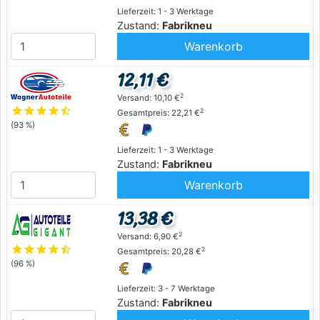
Lieferzeit: 1 - 3 Werktage
Zustand:
Fabrikneu
Warenkorb
12,11 €
2
Versand: 10,10 €
star
star
star
star
star_half
2
Gesamtpreis: 22,21 €
(93 %)
Lieferzeit: 1 - 3 Werktage
Zustand:
Fabrikneu
Warenkorb
13,38 €
2
Versand: 6,90 €
star
star
star
star
star_half
2
Gesamtpreis: 20,28 €
(96 %)
Lieferzeit: 3 - 7 Werktage
Zustand:
Fabrikneu