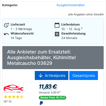
Kategorie:
Ausgleichsbehälter
alle Angaben ohne Gewähr
more_time
calendar_today
Lieferzeit
Lieferdatum
3
1 - 3 Werktage
10. - 12. Aug.
undo
receipt
Widerrufsrecht
Gewährleistung
14 Tage
24 Monate
Alle Anbieter zum Ersatzteil:
Ausgleichsbehälter, Kühlmittel
Metalcaucho 03629
arrow_downward
Artikelpreis
Gesamtpreis
11,83 €
2
Versand: 4,90 €
star
star
star
star
star_half
Bester Preis 16,73 €
(97 %)