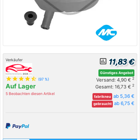
11,83 €
insert_chart_outlined
Verkäufer
Günstiges Angebot
star
star
star
star
star_half
2
Versand: 4,90 €
(97 %)
Auf Lager
2
Gesamt: 16,73 €
5 Beobachten diesen Artikel
ab 5,36 €
fabrikneu
ab 6,75 €
gebraucht