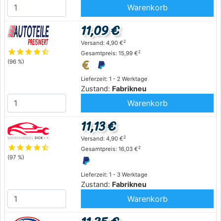
Warenkorb
11,09 €
2
Versand: 4,90 €
star
star
star
star
star_half
2
Gesamtpreis: 15,99 €
(96 %)
Lieferzeit: 1 - 2 Werktage
Zustand:
Fabrikneu
Warenkorb
11,13 €
2
Versand: 4,90 €
star
star
star
star
star_half
2
Gesamtpreis: 16,03 €
(97 %)
Lieferzeit: 1 - 3 Werktage
Zustand:
Fabrikneu
Warenkorb