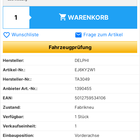
shopping_cart
WARENKORB
favorite_border
email
Wunschliste
Frage zum Artikel
Fahrzeugprüfung
Hersteller:
DELPHI
Artikel-Nr.:
EJ6KY2W1
Hersteller-Nr.:
TA3049
Anbieter Art.-Nr.:
1390455
EAN:
5012759534106
Zustand:
Fabrikneu
Verfügbar:
1 Stück
Verkaufseinheit:
1
Einbauposition:
Vorderachse