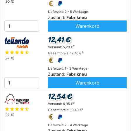
(90 %)
Lieferzeit: 2 - 5 Werktage
Zustand:
Fabrikneu
Warenkorb
12,41 €
2
Versand: 5,29 €
star
star
star
star
star_half
2
Gesamtpreis: 17,70 €
(97 %)
Lieferzeit: 1 - 3 Werktage
Zustand:
Fabrikneu
Warenkorb
12,54 €
2
Versand: 6,95 €
star
star
star
star
star_half
2
Gesamtpreis: 19,49 €
(97 %)
Lieferzeit: 2 - 4 Werktage
Zustand:
Fabrikneu