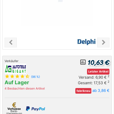
chevron_left
chevron_right
Previous
Next
10,63 €
insert_chart_outlined
Verkäufer
Letzter Artikel
star
star
star
star
star_half
2
Versand: 6,90 €
(96 %)
Auf Lager
2
Gesamt: 17,53 €
4 Beobachten diesen Artikel
ab 3,86 €
fabrikneu