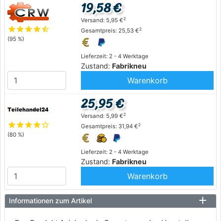
19,58 €
2
Versand: 5,95 €
star
star
star
star
star_half
2
Gesamtpreis: 25,53 €
(95 %)
Lieferzeit: 2 - 4 Werktage
Zustand:
Fabrikneu
Warenkorb
25,95 €
2
Versand: 5,99 €
star
star
star
star
star_outline
2
Gesamtpreis: 31,94 €
(80 %)
Lieferzeit: 2 - 4 Werktage
Zustand:
Fabrikneu
Warenkorb
Informationen zum Artikel