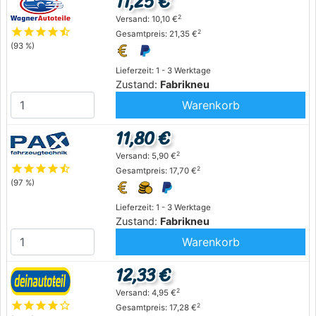
11,25 €
2
Versand: 10,10 €
star
star
star
star
star_half
2
Gesamtpreis: 21,35 €
(93 %)
Lieferzeit: 1 - 3 Werktage
Zustand:
Fabrikneu
Warenkorb
11,80 €
2
Versand: 5,90 €
star
star
star
star
star_half
2
Gesamtpreis: 17,70 €
(97 %)
Lieferzeit: 1 - 3 Werktage
Zustand:
Fabrikneu
Warenkorb
12,33 €
2
Versand: 4,95 €
star
star
star
star
star_outline
2
Gesamtpreis: 17,28 €