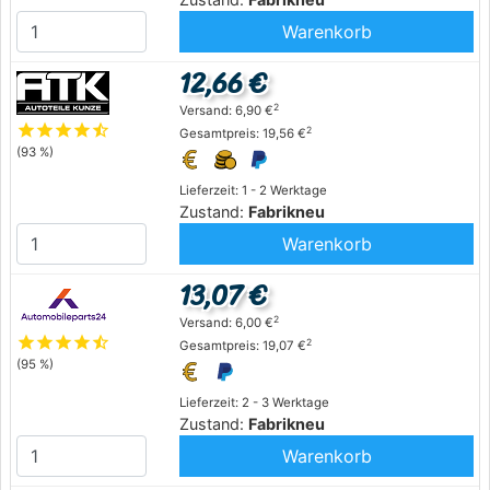
Warenkorb
12,66 €
2
Versand: 6,90 €
star
star
star
star
star_half
2
Gesamtpreis: 19,56 €
(93 %)
Lieferzeit: 1 - 2 Werktage
Zustand:
Fabrikneu
Warenkorb
13,07 €
2
Versand: 6,00 €
star
star
star
star
star_half
2
Gesamtpreis: 19,07 €
(95 %)
Lieferzeit: 2 - 3 Werktage
Zustand:
Fabrikneu
Warenkorb