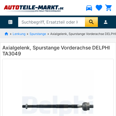
directions_car
favorite
shopping_cart
search
ballot
person
Lenkung
Spurstange
Axialgelenk, Spurstange Vorderachse DELPH
Axialgelenk, Spurstange Vorderachse DELPHI
TA3049