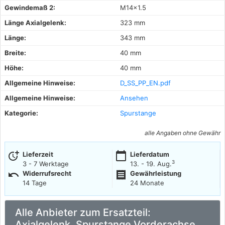
Gewindemaß 2:
M14x1.5
Länge Axialgelenk:
323 mm
Länge:
343 mm
Breite:
40 mm
Höhe:
40 mm
Allgemeine Hinweise:
D_SS_PP_EN.pdf
Allgemeine Hinweise:
Ansehen
Kategorie:
Spurstange
alle Angaben ohne Gewähr
more_time
calendar_today
Lieferzeit
Lieferdatum
3
3 - 7 Werktage
13. - 19. Aug.
undo
receipt
Widerrufsrecht
Gewährleistung
14 Tage
24 Monate
Alle Anbieter zum Ersatzteil:
Axialgelenk, Spurstange Vorderachse