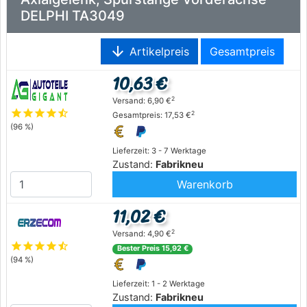
DELPHI TA3049
arrow_downward
Artikelpreis
Gesamtpreis
10,63 €
2
Versand: 6,90 €
star
star
star
star
star_half
2
Gesamtpreis: 17,53 €
(96 %)
Lieferzeit: 3 - 7 Werktage
Zustand:
Fabrikneu
Warenkorb
11,02 €
2
Versand: 4,90 €
star
star
star
star
star_half
Bester Preis 15,92 €
(94 %)
Lieferzeit: 1 - 2 Werktage
Zustand:
Fabrikneu