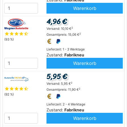
Warenkorb
4,96 €
2
Versand: 10,10 €
star
star
star
star
star_half
2
Gesamtpreis: 15,06 €
(93 %)
Lieferzeit: 1 - 3 Werktage
Zustand:
Fabrikneu
Warenkorb
5,95 €
2
Versand: 5,95 €
star
star
star
star
star_half
2
Gesamtpreis: 11,90 €
(92 %)
Lieferzeit: 2 - 4 Werktage
Zustand:
Fabrikneu
Warenkorb