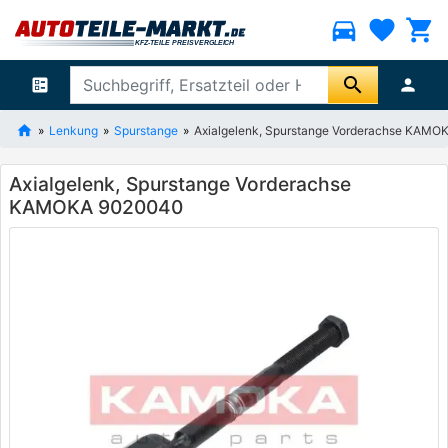
directions_car
favorite
shopping_cart
search
ballot
person
Lenkung
Spurstange
Axialgelenk, Spurstange Vorderachse KAM
Axialgelenk, Spurstange Vorderachse
KAMOKA 9020040