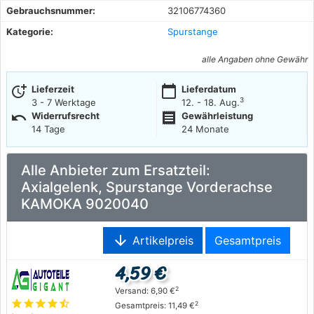
Gebrauchsnummer:
32106774360
Kategorie:
Spurstange
alle Angaben ohne Gewähr
more_time
calendar_today
Lieferzeit
Lieferdatum
3
3 - 7 Werktage
12. - 18. Aug.
undo
receipt
Widerrufsrecht
Gewährleistung
14 Tage
24 Monate
Alle Anbieter zum Ersatzteil:
Axialgelenk, Spurstange Vorderachse
KAMOKA 9020040
arrow_downward
Artikelpreis
Gesamtpreis
4,59 €
2
Versand: 6,90 €
star
star
star
star
star_half
2
Gesamtpreis: 11,49 €