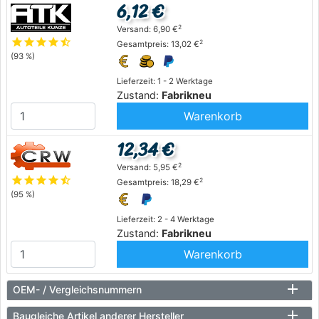
6,12 €
2
Versand: 6,90 €
star
star
star
star
star_half
2
Gesamtpreis: 13,02 €
(93 %)
Lieferzeit: 1 - 2 Werktage
Zustand:
Fabrikneu
Warenkorb
12,34 €
2
Versand: 5,95 €
star
star
star
star
star_half
2
Gesamtpreis: 18,29 €
(95 %)
Lieferzeit: 2 - 4 Werktage
Zustand:
Fabrikneu
Warenkorb
OEM- / Vergleichsnummern
Baugleiche Artikel anderer Hersteller