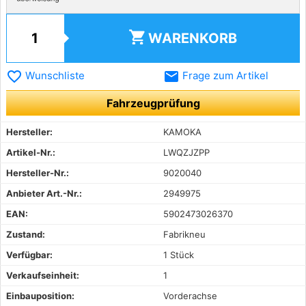
shopping_cart
WARENKORB
favorite_border
email
Wunschliste
Frage zum Artikel
Fahrzeugprüfung
Hersteller:
KAMOKA
Artikel-Nr.:
LWQZJZPP
Hersteller-Nr.:
9020040
Anbieter Art.-Nr.:
2949975
EAN:
5902473026370
Zustand:
Fabrikneu
Verfügbar:
1 Stück
Verkaufseinheit:
1
Einbauposition:
Vorderachse