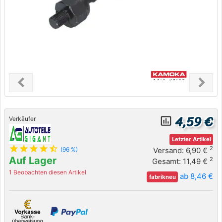
chevron_left
chevron_right
Previous
Next
4,59 €
insert_chart_outlined
Verkäufer
Letzter Artikel
star
star
star
star
star_half
2
Versand: 6,90 €
(96 %)
Auf Lager
2
Gesamt: 11,49 €
1 Beobachten diesen Artikel
ab 8,46 €
fabrikneu