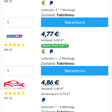
(96 %)
Lieferzeit: 3 - 7 Werktage
Zustand:
Fabrikneu
Warenkorb
4,77 €
2
Versand: 4,90 €
star
star
star
star
star_half
Bester Preis 9,67 €
(94 %)
Lieferzeit: 1 - 2 Werktage
Zustand:
Fabrikneu
Warenkorb
4,86 €
2
Versand: 4,90 €
star
star
star
star
star_half
2
Gesamtpreis: 9,76 €
(97 %)
Lieferzeit: 1 - 3 Werktage
Zustand:
Fabrikneu