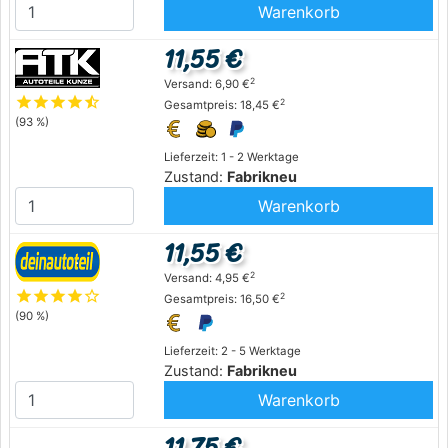
Warenkorb
11,55 €
2
Versand: 6,90 €
star
star
star
star
star_half
2
Gesamtpreis: 18,45 €
(93 %)
Lieferzeit: 1 - 2 Werktage
Zustand:
Fabrikneu
Warenkorb
11,55 €
2
Versand: 4,95 €
star
star
star
star
star_outline
2
Gesamtpreis: 16,50 €
(90 %)
Lieferzeit: 2 - 5 Werktage
Zustand:
Fabrikneu
Warenkorb
11,75 €