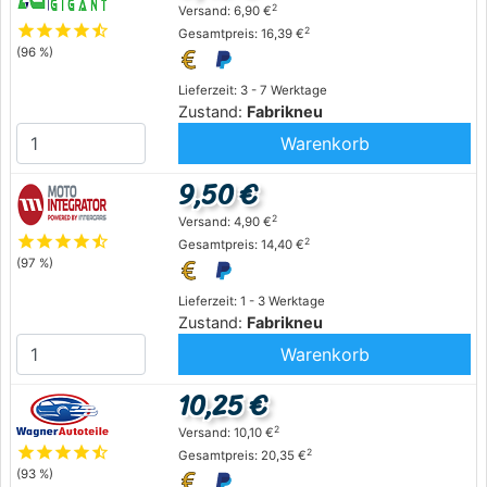
2
Versand: 6,90 €
star
star
star
star
star_half
2
Gesamtpreis: 16,39 €
(96 %)
Lieferzeit: 3 - 7 Werktage
Zustand:
Fabrikneu
Warenkorb
9,50 €
2
Versand: 4,90 €
star
star
star
star
star_half
2
Gesamtpreis: 14,40 €
(97 %)
Lieferzeit: 1 - 3 Werktage
Zustand:
Fabrikneu
Warenkorb
10,25 €
2
Versand: 10,10 €
star
star
star
star
star_half
2
Gesamtpreis: 20,35 €
(93 %)