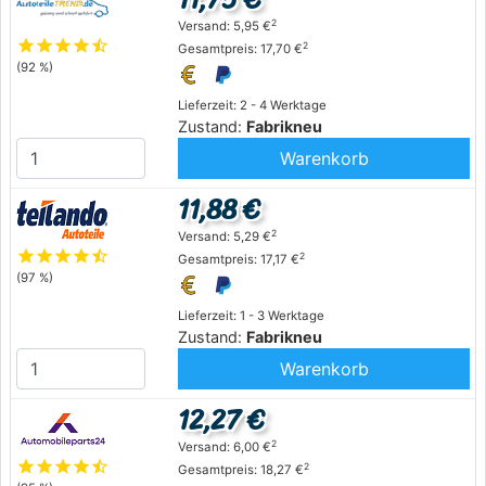
2
Versand: 5,95 €
star
star
star
star
star_half
2
Gesamtpreis: 17,70 €
(92 %)
Lieferzeit: 2 - 4 Werktage
Zustand:
Fabrikneu
Warenkorb
11,88 €
2
Versand: 5,29 €
star
star
star
star
star_half
2
Gesamtpreis: 17,17 €
(97 %)
Lieferzeit: 1 - 3 Werktage
Zustand:
Fabrikneu
Warenkorb
12,27 €
2
Versand: 6,00 €
star
star
star
star
star_half
2
Gesamtpreis: 18,27 €