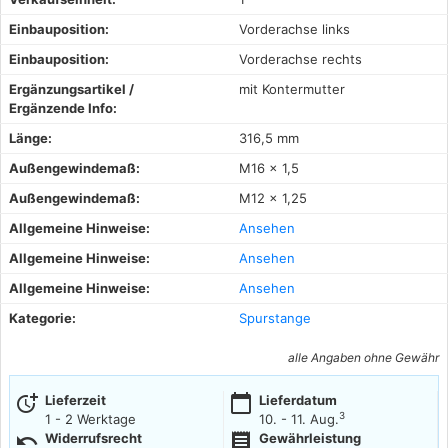
Einbauposition:
Vorderachse links
Einbauposition:
Vorderachse rechts
Ergänzungsartikel /
mit Kontermutter
Ergänzende Info:
Länge:
316,5 mm
Außengewindemaß:
M16 x 1,5
Außengewindemaß:
M12 x 1,25
Allgemeine Hinweise:
Ansehen
Allgemeine Hinweise:
Ansehen
Allgemeine Hinweise:
Ansehen
Kategorie:
Spurstange
alle Angaben ohne Gewähr
more_time
calendar_today
Lieferzeit
Lieferdatum
3
1 - 2 Werktage
10. - 11. Aug.
undo
receipt
Widerrufsrecht
Gewährleistung