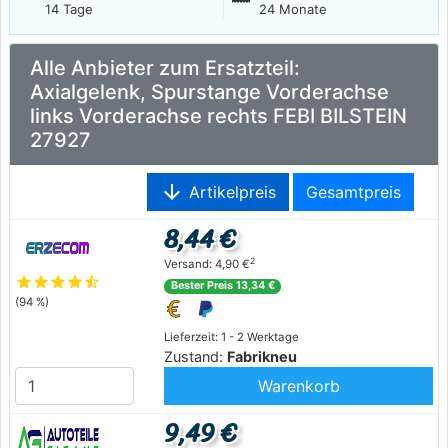
14 Tage
24 Monate
Alle Anbieter zum Ersatzteil:
Axialgelenk, Spurstange Vorderachse
links Vorderachse rechts FEBI BILSTEIN
27927
arrow_downward
Artikelpreis
Gesamtpreis
8,44 €
2
Versand: 4,90 €
star
star
star
star
star_half
Bester Preis 13,34 €
(94 %)
Lieferzeit: 1 - 2 Werktage
Zustand:
Fabrikneu
Warenkorb
9,49 €