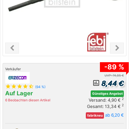
chevron_left
chevron_right
Previous
Next
-89 %
Verkäufer
UVP: 74,85 €
8,44 €
insert_chart_outlined
star
star
star
star
star_half
(94 %)
Auf Lager
Günstiges Angebot
2
Versand: 4,90 €
6 Beobachten diesen Artikel
2
Gesamt: 13,34 €
ab 6,20 €
fabrikneu