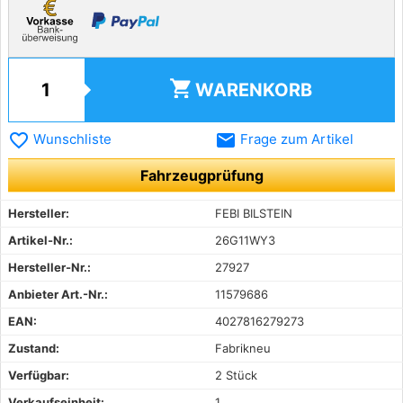
shopping_cart
WARENKORB
favorite_border
email
Wunschliste
Frage zum Artikel
Fahrzeugprüfung
Hersteller:
FEBI BILSTEIN
Artikel-Nr.:
26G11WY3
Hersteller-Nr.:
27927
Anbieter Art.-Nr.:
11579686
EAN:
4027816279273
Zustand:
Fabrikneu
Verfügbar:
2 Stück
Verkaufseinheit:
1