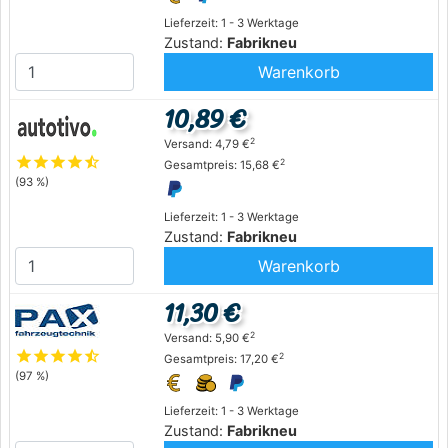
Lieferzeit: 1 - 3 Werktage
Zustand:
Fabrikneu
Warenkorb
10,89 €
2
Versand: 4,79 €
star
star
star
star
star_half
2
Gesamtpreis: 15,68 €
(93 %)
Lieferzeit: 1 - 3 Werktage
Zustand:
Fabrikneu
Warenkorb
11,30 €
2
Versand: 5,90 €
star
star
star
star
star_half
2
Gesamtpreis: 17,20 €
(97 %)
Lieferzeit: 1 - 3 Werktage
Zustand:
Fabrikneu