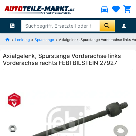
directions_car
favorite
shopping_cart
search
ballot
person
Lenkung
Spurstange
Axialgelenk, Spurstange Vorderachse links V
Axialgelenk, Spurstange Vorderachse links
Vorderachse rechts FEBI BILSTEIN 27927