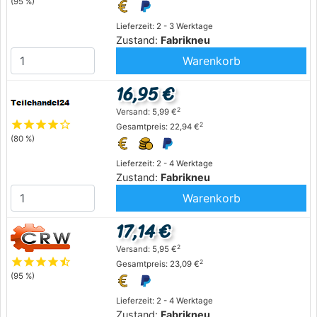
(95 %)
Lieferzeit: 2 - 3 Werktage
Zustand:
Fabrikneu
Warenkorb
16,95 €
2
Versand: 5,99 €
star
star
star
star
star_outline
2
Gesamtpreis: 22,94 €
(80 %)
Lieferzeit: 2 - 4 Werktage
Zustand:
Fabrikneu
Warenkorb
17,14 €
2
Versand: 5,95 €
star
star
star
star
star_half
2
Gesamtpreis: 23,09 €
(95 %)
Lieferzeit: 2 - 4 Werktage
Zustand:
Fabrikneu