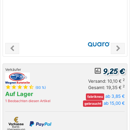
chevron_left
chevron_right
Previous
Next
9,25 €
insert_chart_outlined
Verkäufer
2
Versand: 10,10 €
star
star
star
star
star_half
2
Gesamt: 19,35 €
(93 %)
Auf Lager
ab 3,85 €
fabrikneu
1 Beobachten diesen Artikel
ab 15,00 €
gebraucht