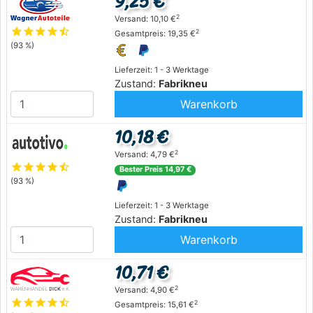
9,25 €
2
Versand: 10,10 €
star
star
star
star
star_half
2
Gesamtpreis: 19,35 €
(93 %)
Lieferzeit: 1 - 3 Werktage
Zustand:
Fabrikneu
Warenkorb
10,18 €
2
Versand: 4,79 €
star
star
star
star
star_half
Bester Preis 14,97 €
(93 %)
Lieferzeit: 1 - 3 Werktage
Zustand:
Fabrikneu
Warenkorb
10,71 €
2
Versand: 4,90 €
star
star
star
star
star_half
2
Gesamtpreis: 15,61 €