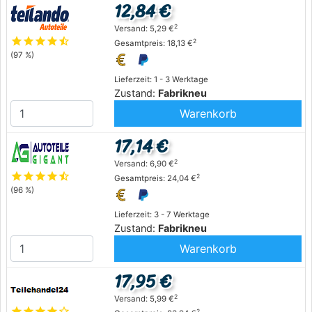
12,84 €
2
Versand: 5,29 €
star
star
star
star
star_half
2
Gesamtpreis: 18,13 €
(97 %)
Lieferzeit: 1 - 3 Werktage
Zustand:
Fabrikneu
Warenkorb
17,14 €
2
Versand: 6,90 €
star
star
star
star
star_half
2
Gesamtpreis: 24,04 €
(96 %)
Lieferzeit: 3 - 7 Werktage
Zustand:
Fabrikneu
Warenkorb
17,95 €
2
Versand: 5,99 €
star
star
star
star
star_outline
2