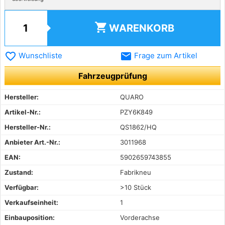
shopping_cart
WARENKORB
favorite_border
email
Wunschliste
Frage zum Artikel
Fahrzeugprüfung
Hersteller:
QUARO
Artikel-Nr.:
PZY6K849
Hersteller-Nr.:
QS1862/HQ
Anbieter Art.-Nr.:
3011968
EAN:
5902659743855
Zustand:
Fabrikneu
Verfügbar:
>10 Stück
Verkaufseinheit:
1
Einbauposition:
Vorderachse