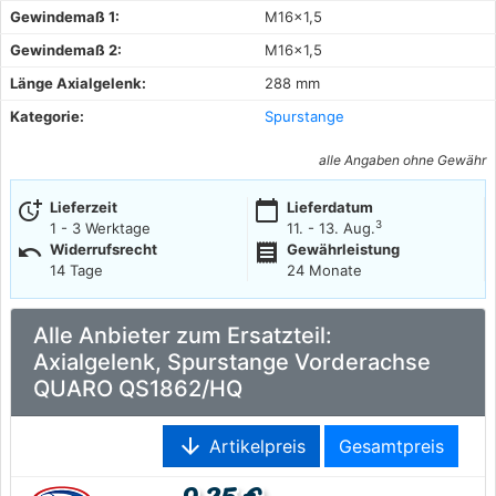
Gewindemaß 1:
M16x1,5
Gewindemaß 2:
M16x1,5
Länge Axialgelenk:
288 mm
Kategorie:
Spurstange
alle Angaben ohne Gewähr
more_time
calendar_today
Lieferzeit
Lieferdatum
3
1 - 3 Werktage
11. - 13. Aug.
undo
receipt
Widerrufsrecht
Gewährleistung
14 Tage
24 Monate
Alle Anbieter zum Ersatzteil:
Axialgelenk, Spurstange Vorderachse
QUARO QS1862/HQ
arrow_downward
Artikelpreis
Gesamtpreis