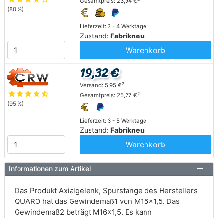
Gesamtpreis: 23,94 €
(80 %)
Lieferzeit: 2 - 4 Werktage
Zustand:
Fabrikneu
Warenkorb
19,32 €
2
Versand: 5,95 €
star
star
star
star
star_half
2
Gesamtpreis: 25,27 €
(95 %)
Lieferzeit: 3 - 5 Werktage
Zustand:
Fabrikneu
Warenkorb
Informationen zum Artikel
Das Produkt Axialgelenk, Spurstange des Herstellers
QUARO hat das Gewindemaß1 von M16x1,5. Das
Gewindemaß2 beträgt M16x1,5. Es kann