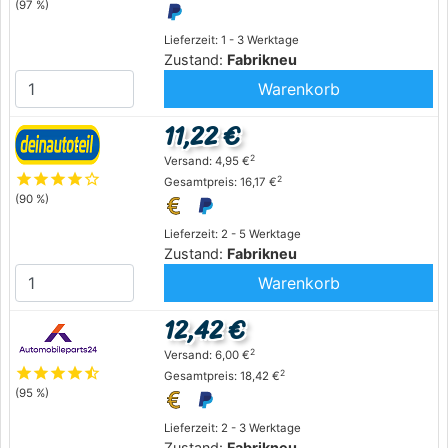
(97 %)
Lieferzeit: 1 - 3 Werktage
Zustand:
Fabrikneu
Warenkorb
11,22 €
2
Versand: 4,95 €
star
star
star
star
star_outline
2
Gesamtpreis: 16,17 €
(90 %)
Lieferzeit: 2 - 5 Werktage
Zustand:
Fabrikneu
Warenkorb
12,42 €
2
Versand: 6,00 €
star
star
star
star
star_half
2
Gesamtpreis: 18,42 €
(95 %)
Lieferzeit: 2 - 3 Werktage
Zustand:
Fabrikneu