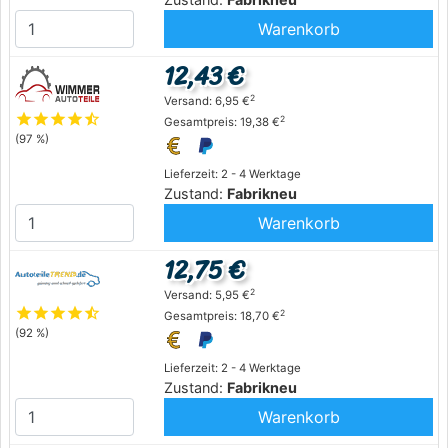
Warenkorb
12,43 €
2
Versand: 6,95 €
star
star
star
star
star_half
2
Gesamtpreis: 19,38 €
(97 %)
Lieferzeit: 2 - 4 Werktage
Zustand:
Fabrikneu
Warenkorb
12,75 €
2
Versand: 5,95 €
star
star
star
star
star_half
2
Gesamtpreis: 18,70 €
(92 %)
Lieferzeit: 2 - 4 Werktage
Zustand:
Fabrikneu
Warenkorb