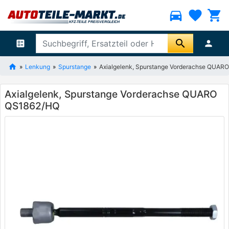
directions_car
favorite
shopping_cart
search
ballot
person
Lenkung
Spurstange
Axialgelenk, Spurstange Vorderachse QUAR
Axialgelenk, Spurstange Vorderachse QUARO
QS1862/HQ