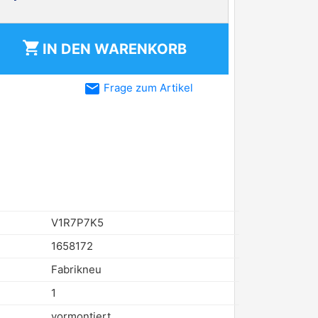
shopping_cart
IN DEN
WARENKORB
email
Frage zum Artikel
V1R7P7K5
1658172
Fabrikneu
1
vormontiert