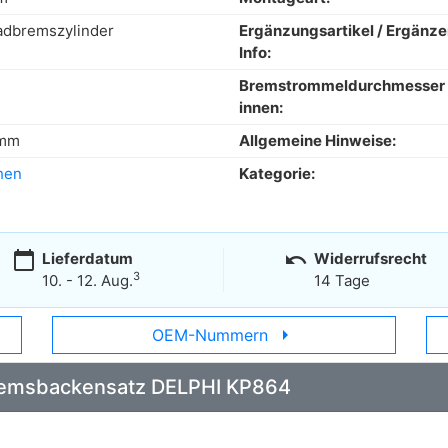
adbremszylinder
Ergänzungsartikel / Ergänz
Info:
Bremstrommeldurchmesser
innen:
 mm
Allgemeine Hinweise:
hen
Kategorie:
calendar_today
undo
Lieferdatum
Widerrufsrecht
3
10. - 12. Aug.
14 Tage
arrow_right
OEM-Nummern
 Bremsbackensatz DELPHI KP864