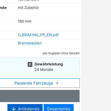
ende
mit Zubehör
180 mm
D_BRAKING_PP_EN.pdf
Bremsbacken
alle Angaben ohne Gewähr
receipt
Gewährleistung
24 Monate
arrow_right
Passende Fahrzeuge
arrow_downward
Artikelpreis
Gesamtpreis