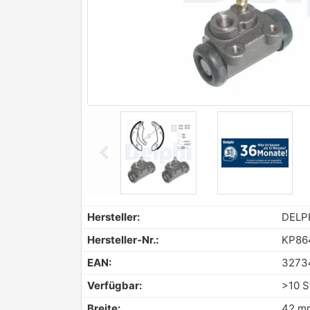
chevron_left
Previous
Hersteller:
DELP
Hersteller-Nr.:
KP86
EAN:
3273
Verfügbar:
>10 S
Breite:
42 m