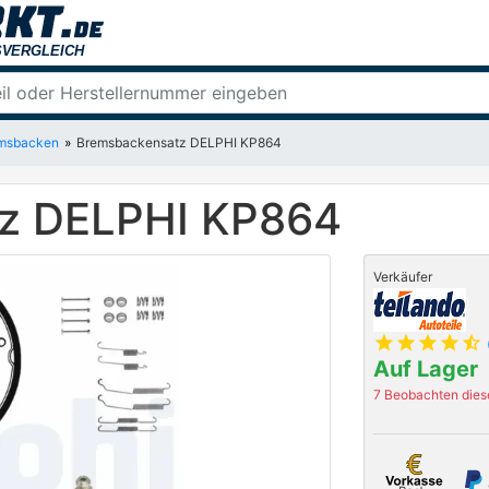
msbacken
Bremsbackensatz DELPHI KP864
z DELPHI KP864
Verkäufer
star
star
star
star
star_half
Auf Lager
7 Beobachten diese