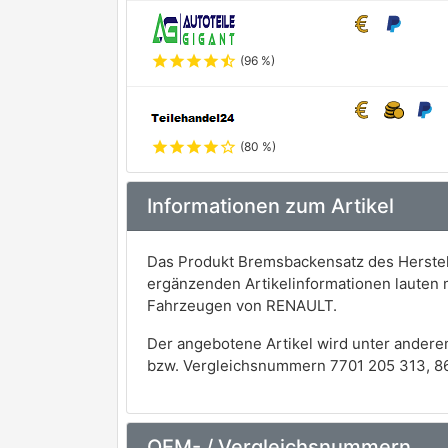
star
star
star
star
star_half
(96 %)
star
star
star
star
star_outline
(80 %)
Informationen zum Artikel
Das Produkt Bremsbackensatz des Herstel
ergänzenden Artikelinformationen lauten 
Fahrzeugen von RENAULT.
Der angebotene Artikel wird unter andere
bzw. Vergleichsnummern 7701 205 313, 8
OEM- / Vergleichsnummern