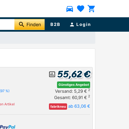
directions_car
favorite
shopping_cart
search
Finden
B2B
person
Login
55,62 €
insert_chart_outlined
Günstiges Angebot
2
Versand: 5,29 €
(97 %)
2
Gesamt: 60,91 €
n Artikel
ab 63,06 €
fabrikneu