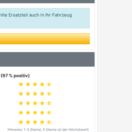
lte Ersatzteil auch in Ihr Fahrzeug
(97 % positiv)
star
star
star
star
star_half
star
star
star
star
star_half
star
star
star
star
star_half
star
star
star
star
star_half
star
star
star
star
star_half
(Hinweis: 1-5 Sterne, 5 Sterne ist der Höchstwert)