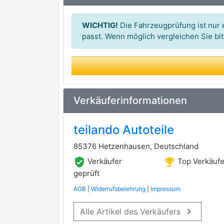
GIRLING
WICHTIG!
Die Fahrzeugprüfung ist nur e
LPR
passt. Wenn möglich vergleichen Sie b
METELLI
MGA
Verkäuferinformationen
MINTEX
PAGID
teilando Autoteile
REMSA
85376 Hetzenhausen, Deutschland
premium Marke
verified_user
emoji_events
Verkäufer
Top Verkäufe
ROULUNDS BRAKING
geprüft
STOP
AGB
|
Widerrufsbelehrung
|
Impressum
TRW
premium Marke
keyboard_arrow_right
Alle Artikel des Verkäufers
VALEO