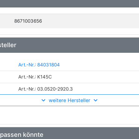
8671003656
teller
Art.-Nr.: 84031804
Art.-Nr.: K145C
Art.-Nr.: 03.0520-2920.3
weitere Hersteller
Art.-Nr.: 381244B
Art.-Nr.: K 68 051,S 68 518,A 12 263,A 12 264
Art.-Nr.: FMK217
 passen könnte
Art.-Nr.: TK2014