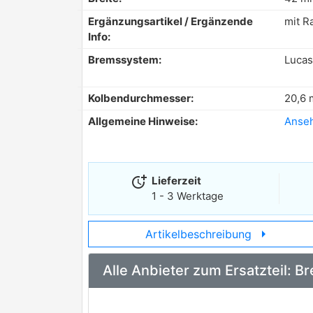
Ergänzungsartikel / Ergänzende
mit R
Info:
Bremssystem:
Lucas
Kolbendurchmesser:
20,6
Allgemeine Hinweise:
Anse
more_time
Lieferzeit
1 - 3 Werktage
arrow_right
Artikelbeschreibung
Alle Anbieter zum Ersatzteil: