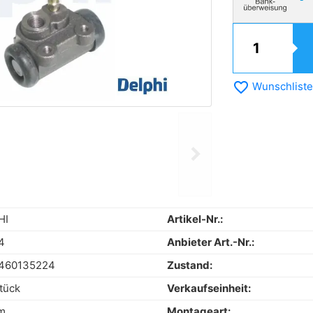
favorite_border
Wunschliste
chevron_right
Next
HI
Artikel-Nr.:
4
Anbieter Art.-Nr.:
460135224
Zustand:
tück
Verkaufseinheit:
m
Montageart: