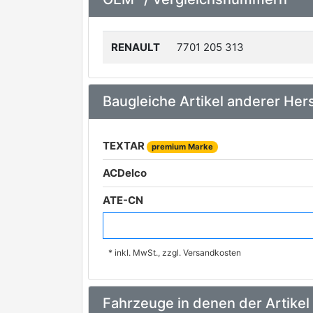
RENAULT
7701 205 313
Baugleiche Artikel anderer Hers
TEXTAR
premium Marke
ACDelco
ATE-CN
BENDIX
* inkl. MwSt., zzgl. Versandkosten
BREMBO
premium Marke
FERODO
Fahrzeuge in denen der Artikel
FTE