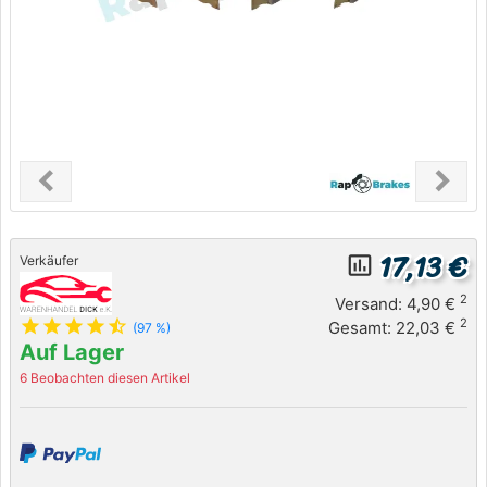
chevron_left
chevron_right
Previous
Next
17,13 €
insert_chart_outlined
Verkäufer
2
Versand: 4,90 €
star
star
star
star
star_half
2
Gesamt: 22,03 €
(97 %)
Auf Lager
6 Beobachten diesen Artikel