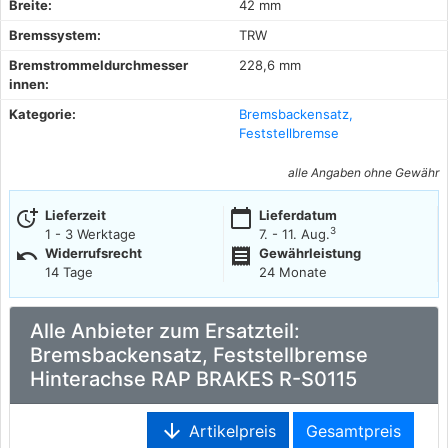
Breite:
42 mm
Bremssystem:
TRW
Bremstrommeldurchmesser
228,6 mm
innen:
Kategorie:
Bremsbackensatz,
Feststellbremse
alle Angaben ohne Gewähr
more_time
calendar_today
Lieferzeit
Lieferdatum
3
1 - 3 Werktage
7. - 11. Aug.
undo
receipt
Widerrufsrecht
Gewährleistung
14 Tage
24 Monate
Alle Anbieter zum Ersatzteil:
Bremsbackensatz, Feststellbremse
Hinterachse RAP BRAKES R-S0115
arrow_downward
Artikelpreis
Gesamtpreis