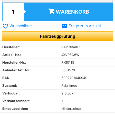
shopping_cart
WARENKORB
favorite_border
email
Wunschliste
Frage zum Artikel
Fahrzeugprüfung
Hersteller:
RAP BRAKES
Artikel-Nr.:
JXVP8G6W
Hersteller-Nr.:
R-S0115
Anbieter Art.-Nr.:
3631570
EAN:
5902701040949
Zustand:
Fabrikneu
Verfügbar:
2 Stück
Verkaufseinheit:
1
Einbauposition:
Hinterachse