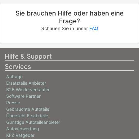
Sie brauchen Hilfe oder haben eine
Frage?
Schauen Sie in unser
FAQ
Hilfe & Support
Services
Anfrage
Ersatzteile Anbieter
B2B Wiederverkäufer
Software Partner
Presse
Gebrauchte Autoteile
Übersicht Ersatzteile
Günstige Autoteileanbieter
Autoverwertung
KFZ Ratgeber