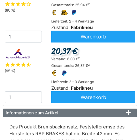
star
star
star
star
star_outline
2
Gesamtpreis: 25,94 €
(80 %)
Lieferzeit: 2 - 4 Werktage
Zustand:
Fabrikneu
Warenkorb
20,37 €
2
Versand: 6,00 €
star
star
star
star
star_half
2
Gesamtpreis: 26,37 €
(95 %)
Lieferzeit: 2 - 3 Werktage
Zustand:
Fabrikneu
Warenkorb
Informationen zum Artikel
Das Produkt Bremsbackensatz, Feststellbremse des
Herstellers RAP BRAKES hat die Breite 42 mm. Es