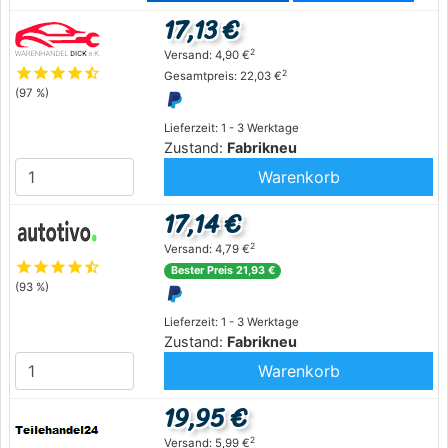
17,13 €
2
Versand: 4,90 €
star
star
star
star
star_half
2
Gesamtpreis: 22,03 €
(97 %)
Lieferzeit: 1 - 3 Werktage
Zustand:
Fabrikneu
Warenkorb
17,14 €
2
Versand: 4,79 €
star
star
star
star
star_half
Bester Preis 21,93 €
(93 %)
Lieferzeit: 1 - 3 Werktage
Zustand:
Fabrikneu
Warenkorb
19,95 €
2
Versand: 5,99 €