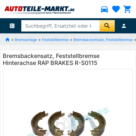
directions_car
favorite
shopping_cart
search
ballot
person
Bremsanlage
Feststellbremse
Bremsbackensatz, Feststellbremse
Bremsbackensatz, Feststellbremse
Hinterachse RAP BRAKES R-S0115