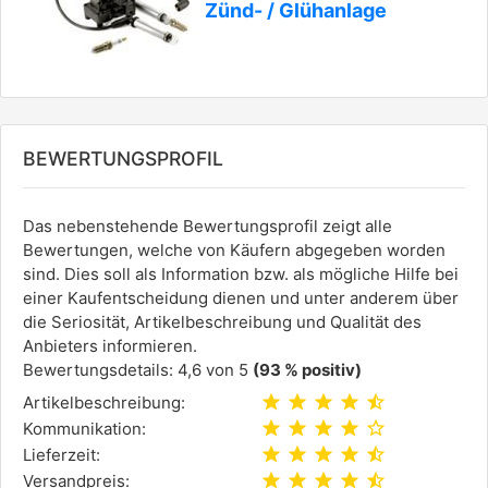
Zünd- / Glühanlage
BEWERTUNGSPROFIL
Das nebenstehende Bewertungsprofil zeigt alle
Bewertungen, welche von Käufern abgegeben worden
sind. Dies soll als Information bzw. als mögliche Hilfe bei
einer Kaufentscheidung dienen und unter anderem über
die Seriosität, Artikelbeschreibung und Qualität des
Anbieters informieren.
Bewertungsdetails: 4,6 von 5
(93 % positiv)
star
star
star
star
star_half
Artikelbeschreibung:
star
star
star
star
star_outline
Kommunikation:
star
star
star
star
star_half
Lieferzeit:
star
star
star
star
star_half
Versandpreis: