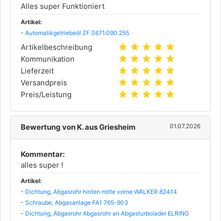
Alles super Funktioniert
Artikel:
-
Automatikgetriebeöl ZF S671.090.255
star
star
star
star
star
Artikelbeschreibung
star
star
star
star
star
Kommunikation
star
star
star
star
star
Lieferzeit
star
star
star
star
star
Versandpreis
star
star
star
star
star
Preis/Leistung
Bewertung von K. aus Griesheim
01.07.2026
Kommentar:
alles super !
Artikel:
-
Dichtung, Abgasrohr hinten mitte vorne WALKER 82414
-
Schraube, Abgasanlage FA1 765-903
-
Dichtung, Abgasrohr Abgasrohr an Abgasturbolader ELRING