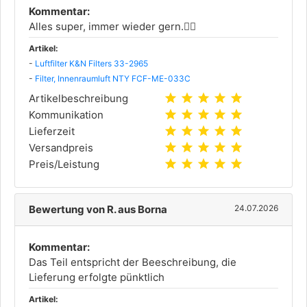
Kommentar:
Alles super, immer wieder gern.👍🏻
Artikel:
-
Luftfilter K&N Filters 33-2965
-
Filter, Innenraumluft NTY FCF-ME-033C
star
star
star
star
star
Artikelbeschreibung
star
star
star
star
star
Kommunikation
star
star
star
star
star
Lieferzeit
star
star
star
star
star
Versandpreis
star
star
star
star
star
Preis/Leistung
Bewertung von R. aus Borna
24.07.2026
Kommentar:
Das Teil entspricht der Beeschreibung, die
Lieferung erfolgte pünktlich
Artikel: