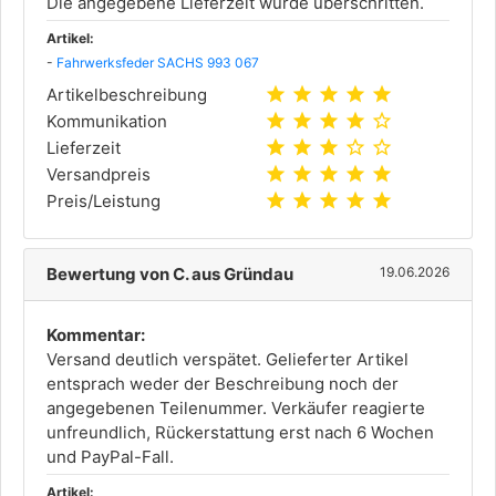
Die angegebene Lieferzeit wurde überschritten.
Artikel:
-
Fahrwerksfeder SACHS 993 067
star
star
star
star
star
Artikelbeschreibung
star
star
star
star
star_outline
Kommunikation
star
star
star
star_outline
star_outline
Lieferzeit
star
star
star
star
star
Versandpreis
star
star
star
star
star
Preis/Leistung
Bewertung von C. aus Gründau
19.06.2026
Kommentar:
Versand deutlich verspätet. Gelieferter Artikel
entsprach weder der Beschreibung noch der
angegebenen Teilenummer. Verkäufer reagierte
unfreundlich, Rückerstattung erst nach 6 Wochen
und PayPal-Fall.
Artikel: