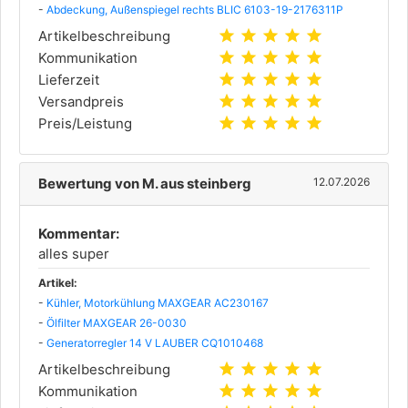
-
Abdeckung, Außenspiegel rechts BLIC 6103-19-2176311P
star
star
star
star
star
Artikelbeschreibung
star
star
star
star
star
Kommunikation
star
star
star
star
star
Lieferzeit
star
star
star
star
star
Versandpreis
star
star
star
star
star
Preis/Leistung
Bewertung von M. aus steinberg
12.07.2026
Kommentar:
alles super
Artikel:
-
Kühler, Motorkühlung MAXGEAR AC230167
-
Ölfilter MAXGEAR 26-0030
-
Generatorregler 14 V LAUBER CQ1010468
star
star
star
star
star
Artikelbeschreibung
star
star
star
star
star
Kommunikation