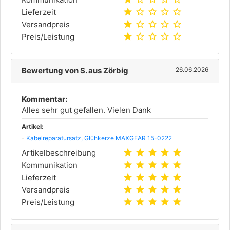
star
star_outline
star_outline
star_outline
star_outline
Lieferzeit
star
star_outline
star_outline
star_outline
star_outline
Versandpreis
star
star_outline
star_outline
star_outline
star_outline
Preis/Leistung
Bewertung von S. aus Zörbig
26.06.2026
Kommentar:
Alles sehr gut gefallen. Vielen Dank
Artikel:
-
Kabelreparatursatz, Glühkerze MAXGEAR 15-0222
star
star
star
star
star
Artikelbeschreibung
star
star
star
star
star
Kommunikation
star
star
star
star
star
Lieferzeit
star
star
star
star
star
Versandpreis
star
star
star
star
star
Preis/Leistung