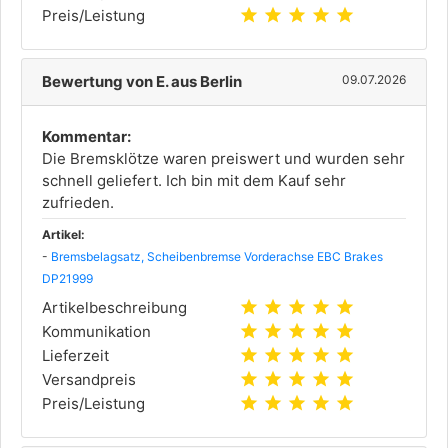
star
star
star
star
star
Preis/Leistung
Bewertung von E. aus Berlin
09.07.2026
Kommentar:
Die Bremsklötze waren preiswert und wurden sehr
schnell geliefert. Ich bin mit dem Kauf sehr
zufrieden.
Artikel:
-
Bremsbelagsatz, Scheibenbremse Vorderachse EBC Brakes
DP21999
star
star
star
star
star
Artikelbeschreibung
star
star
star
star
star
Kommunikation
star
star
star
star
star
Lieferzeit
star
star
star
star
star
Versandpreis
star
star
star
star
star
Preis/Leistung