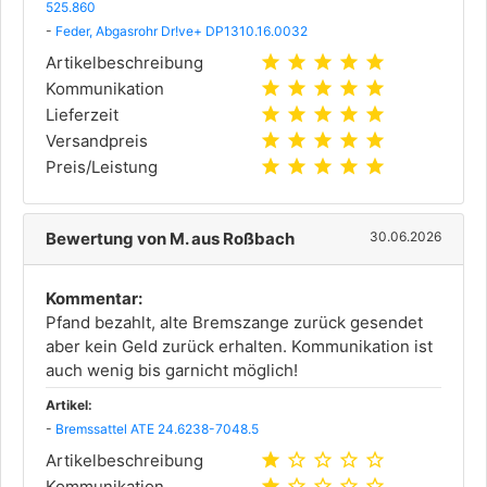
525.860
-
Feder, Abgasrohr Dr!ve+ DP1310.16.0032
star
star
star
star
star
Artikelbeschreibung
star
star
star
star
star
Kommunikation
star
star
star
star
star
Lieferzeit
star
star
star
star
star
Versandpreis
star
star
star
star
star
Preis/Leistung
Bewertung von M. aus Roßbach
30.06.2026
Kommentar:
Pfand bezahlt, alte Bremszange zurück gesendet
aber kein Geld zurück erhalten. Kommunikation ist
auch wenig bis garnicht möglich!
Artikel:
-
Bremssattel ATE 24.6238-7048.5
star
star_outline
star_outline
star_outline
star_outline
Artikelbeschreibung
star
star_outline
star_outline
star_outline
star_outline
Kommunikation