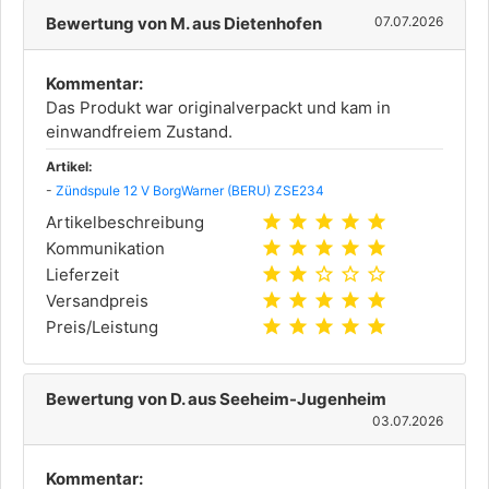
Bewertung von M. aus Dietenhofen
07.07.2026
Kommentar:
Das Produkt war originalverpackt und kam in
einwandfreiem Zustand.
Artikel:
-
Zündspule 12 V BorgWarner (BERU) ZSE234
star
star
star
star
star
Artikelbeschreibung
star
star
star
star
star
Kommunikation
star
star
star_outline
star_outline
star_outline
Lieferzeit
star
star
star
star
star
Versandpreis
star
star
star
star
star
Preis/Leistung
Bewertung von D. aus Seeheim-Jugenheim
03.07.2026
Kommentar: