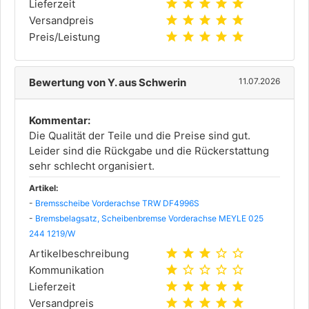
star
star
star
star
star
Lieferzeit
star
star
star
star
star
Versandpreis
star
star
star
star
star
Preis/Leistung
Bewertung von Y. aus Schwerin
11.07.2026
Kommentar:
Die Qualität der Teile und die Preise sind gut.
Leider sind die Rückgabe und die Rückerstattung
sehr schlecht organisiert.
Artikel:
-
Bremsscheibe Vorderachse TRW DF4996S
-
Bremsbelagsatz, Scheibenbremse Vorderachse MEYLE 025
244 1219/W
star
star
star
star_outline
star_outline
Artikelbeschreibung
star
star_outline
star_outline
star_outline
star_outline
Kommunikation
star
star
star
star
star
Lieferzeit
star
star
star
star
star
Versandpreis