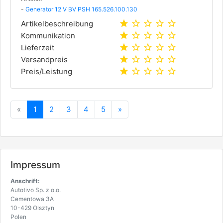
-
Generator 12 V BV PSH 165.526.100.130
star
star_outline
star_outline
star_outline
star_outline
Artikelbeschreibung
star
star_outline
star_outline
star_outline
star_outline
Kommunikation
star
star_outline
star_outline
star_outline
star_outline
Lieferzeit
star
star_outline
star_outline
star_outline
star_outline
Versandpreis
star
star_outline
star_outline
star_outline
star_outline
Preis/Leistung
Zurück
Vorwärts
«
1
2
3
4
5
»
Impressum
Anschrift:
Autotivo Sp. z o.o.
Cementowa 3A
10-429 Olsztyn
Polen