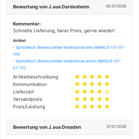
Bewertung von J. aus Dardesheim
30.07.2026
Kommentar:
Schnelle Lieferung, fairer Preis, gerne wieder!
Artikel:
-
Spritzblech, Bremsscheibe Vorderachse links ABAKUS 131-07-
109
-
Spritzblech, Bremsscheibe Vorderachse rechts ABAKUS 131-
07-110
star
star
star
star
star
Artikelbeschreibung
star
star
star
star
star
Kommunikation
star
star
star
star
star_outline
Lieferzeit
star
star
star
star
star
Versandpreis
star
star
star
star
star
Preis/Leistung
Bewertung von J. aus Dresden
27.07.2026