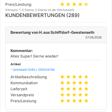
star
star
star
star
star_half
Preis/Leistung:
(Hinweis: 1-5 Sterne, 5 Sterne ist der Höchstwert)
KUNDENBEWERTUNGEN (289)
Bewertung von H. aus Schiffdorf-Geestenseth
07.08.2026
Kommentar:
Alles Super! Gerne wieder!
Artikel:
-
Getriebeöl SHELL 550054194
star
star
star
star
star
Artikelbeschreibung
star
star
star
star
star
Kommunikation
star
star
star
star
star
Lieferzeit
star
star
star
star
star
Versandpreis
star
star
star
star
star
Preis/Leistung