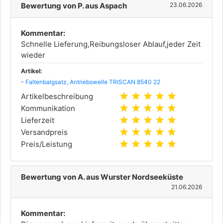
Bewertung von P. aus Aspach
23.06.2026
Kommentar:
Schnelle Lieferung,Reibungsloser Ablauf,jeder Zeit
wieder
Artikel:
-
Faltenbalgsatz, Antriebswelle TRISCAN 8540 22
star
star
star
star
star
Artikelbeschreibung
star
star
star
star
star
Kommunikation
star
star
star
star
star
Lieferzeit
star
star
star
star
star
Versandpreis
star
star
star
star
star
Preis/Leistung
Bewertung von A. aus Wurster Nordseeküste
21.06.2026
Kommentar: