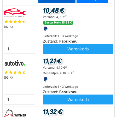
10,48 €
2
Versand: 4,90 €
star
star
star
star
star_half
Bester Preis 15,38 €
(97 %)
Lieferzeit: 1 - 3 Werktage
Zustand:
Fabrikneu
Warenkorb
11,21 €
2
Versand: 4,79 €
star
star
star
star
star_half
2
Gesamtpreis: 16,00 €
(93 %)
Lieferzeit: 1 - 3 Werktage
Zustand:
Fabrikneu
Warenkorb
11,32 €