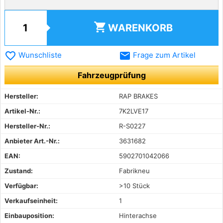
shopping_cart
WARENKORB
favorite_border
email
Wunschliste
Frage zum Artikel
Fahrzeugprüfung
Hersteller:
RAP BRAKES
Artikel-Nr.:
7K2LVE17
Hersteller-Nr.:
R-S0227
Anbieter Art.-Nr.:
3631682
EAN:
5902701042066
Zustand:
Fabrikneu
Verfügbar:
>10 Stück
Verkaufseinheit:
1
Einbauposition:
Hinterachse