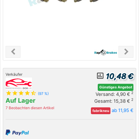
chevron_left
chevron_right
Previous
Next
10,48 €
insert_chart_outlined
Verkäufer
Günstiges Angebot
star
star
star
star
star_half
2
Versand: 4,90 €
(97 %)
Auf Lager
2
Gesamt: 15,38 €
7 Beobachten diesen Artikel
ab 11,95 €
fabrikneu