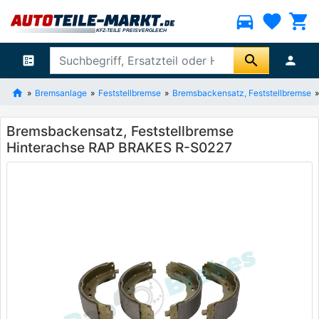
directions_car
favorite
shopping_cart
search
ballot
person
Bremsanlage
Feststellbremse
Bremsbackensatz, Feststellbremse
Bremsbackensatz, Feststellbremse
Hinterachse RAP BRAKES R-S0227