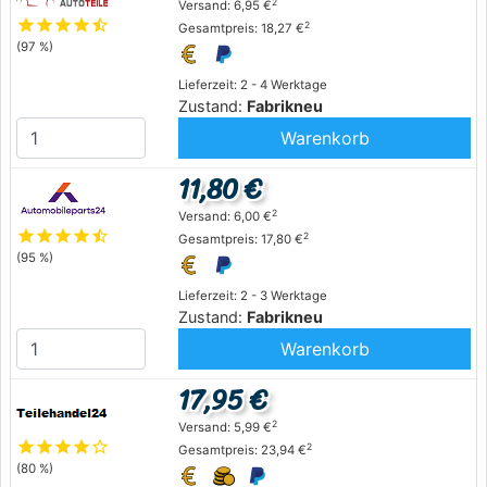
2
Versand: 6,95 €
star
star
star
star
star_half
2
Gesamtpreis: 18,27 €
(97 %)
Lieferzeit: 2 - 4 Werktage
Zustand:
Fabrikneu
Warenkorb
11,80 €
2
Versand: 6,00 €
star
star
star
star
star_half
2
Gesamtpreis: 17,80 €
(95 %)
Lieferzeit: 2 - 3 Werktage
Zustand:
Fabrikneu
Warenkorb
17,95 €
2
Versand: 5,99 €
star
star
star
star
star_outline
2
Gesamtpreis: 23,94 €
(80 %)