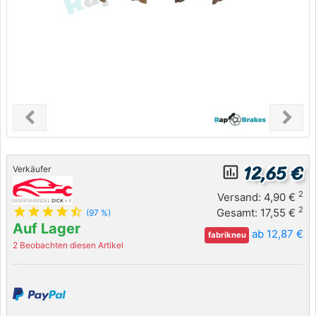
chevron_left
chevron_right
Previous
Next
12,65 €
insert_chart_outlined
Verkäufer
2
Versand: 4,90 €
star
star
star
star
star_half
2
Gesamt: 17,55 €
(97 %)
Auf Lager
ab 12,87 €
fabrikneu
2 Beobachten diesen Artikel