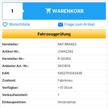
shopping_cart
WARENKORB
favorite_border
email
Wunschliste
Frage zum Artikel
Fahrzeugprüfung
Hersteller:
RAP BRAKES
Artikel-Nr.:
J1W4Z282
Hersteller-Nr.:
R-S0364
Anbieter Art.-Nr.:
3631819
EAN:
5902701043438
Zustand:
Fabrikneu
Verfügbar:
>10 Stück
Verkaufseinheit:
1
Einbauposition:
Hinterachse