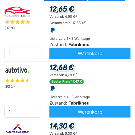
12,65 €
2
Versand: 4,90 €
star
star
star
star
star_half
2
Gesamtpreis: 17,55 €
(97 %)
Lieferzeit: 1 - 3 Werktage
Zustand:
Fabrikneu
Warenkorb
12,68 €
2
Versand: 4,79 €
star
star
star
star
star_half
Bester Preis 17,47 €
(93 %)
Lieferzeit: 1 - 3 Werktage
Zustand:
Fabrikneu
Warenkorb
14,30 €
2
Versand: 6,00 €