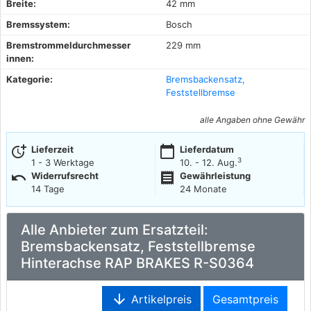
Breite:
42 mm
Bremssystem:
Bosch
Bremstrommeldurchmesser
229 mm
innen:
Kategorie:
Bremsbackensatz,
Feststellbremse
alle Angaben ohne Gewähr
more_time
calendar_today
Lieferzeit
Lieferdatum
3
1 - 3 Werktage
10. - 12. Aug.
undo
receipt
Widerrufsrecht
Gewährleistung
14 Tage
24 Monate
Alle Anbieter zum Ersatzteil:
Bremsbackensatz, Feststellbremse
Hinterachse RAP BRAKES R-S0364
arrow_downward
Artikelpreis
Gesamtpreis