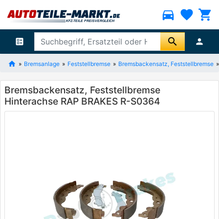
directions_car
favorite
shopping_cart
search
ballot
person
Bremsanlage
Feststellbremse
Bremsbackensatz, Feststellbremse
Bremsbackensatz, Feststellbremse
Hinterachse RAP BRAKES R-S0364