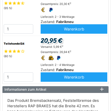
star
star
star
star
star_half
2
Gesamtpreis: 20,30 €
(95 %)
Lieferzeit: 2 - 3 Werktage
Zustand:
Fabrikneu
Warenkorb
20,95 €
2
Versand: 5,99 €
star
star
star
star
star_outline
2
Gesamtpreis: 26,94 €
(80 %)
Lieferzeit: 2 - 4 Werktage
Zustand:
Fabrikneu
Warenkorb
Informationen zum Artikel
Das Produkt Bremsbackensatz, Feststellbremse des
Herstellers RAP BRAKES hat die Breite 42 mm. Es