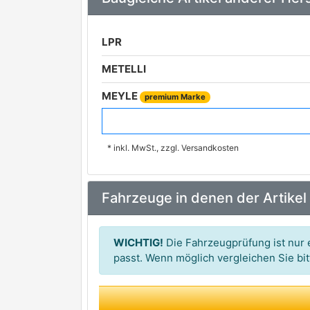
LPR
METELLI
MEYLE
premium Marke
ZIMMERMANN
premium Marke
* inkl. MwSt., zzgl. Versandkosten
FTE
NK
Fahrzeuge in denen der Artikel
MAPCO
TRISCAN
premium Marke
WICHTIG!
Die Fahrzeugprüfung ist nur e
ATE
passt. Wenn möglich vergleichen Sie b
FEBI BILSTEIN
premium Marke