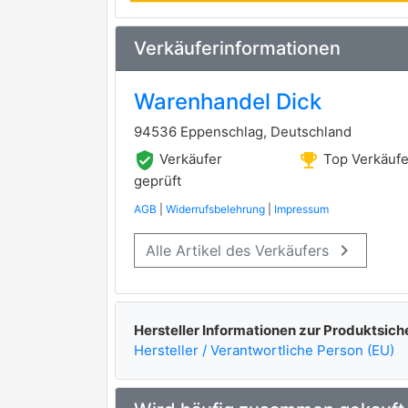
OPTIMAL
FERODO
premium Marke
Verkäuferinformationen
1-GNC
Warenhandel Dick
AD
94536 Eppenschlag, Deutschland
APEC
verified_user
emoji_events
Verkäufer
Top Verkäufe
BARUM
geprüft
AGB
|
Widerrufsbelehrung
|
Impressum
BENDIX
keyboard_arrow_right
Alle Artikel des Verkäufers
BORG & BECK
BOSCH
premium Marke
BREMBO
Hersteller Informationen zur Produktsich
Hersteller / Verantwortliche Person (EU)
BREMS.-U.KUPPL.TEILE
BREMSI