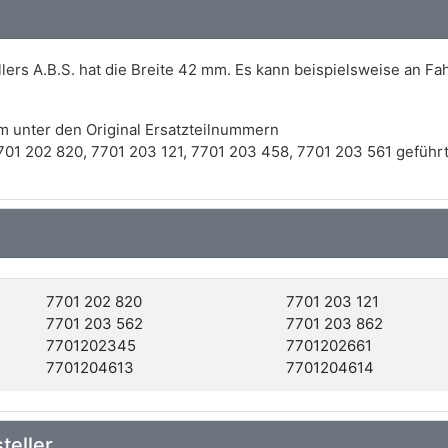
ers A.B.S. hat die Breite 42 mm. Es kann beispielsweise an F
m unter den Original Ersatzteilnummern
01 202 820, 7701 203 121, 7701 203 458, 7701 203 561 geführt
7701 202 820
7701 203 121
7701 203 562
7701 203 862
7701202345
7701202661
7701204613
7701204614
teller