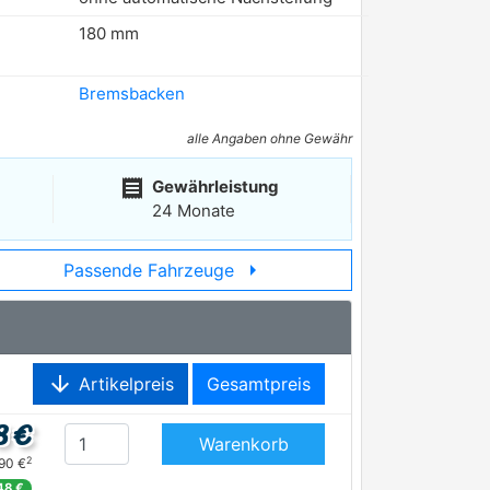
180 mm
Bremsbacken
alle Angaben ohne Gewähr
receipt
Gewährleistung
24 Monate
arrow_right
Passende Fahrzeuge
arrow_downward
Artikelpreis
Gesamtpreis
8 €
Warenkorb
2
,90 €
48 €