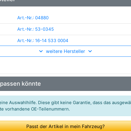
Art.-Nr.: 04880
Art.-Nr.: 53-0345
Art.-Nr.: 16-14 533 0004
weitere Hersteller
Art.-Nr.: 10990.100.6
Art.-Nr.: 9100017
Art.-Nr.: 2739476
 passen könnte
Art.-Nr.: 8121
Art.-Nr.: 8100 25002
ine Auswahlhilfe. Diese gibt keine Garantie, dass das ausgewäh
itte vorhandene OE-Teilenummern.
Art.-Nr.: 03013702092
Art.-Nr.: 37231
Passt der Artikel in mein Fahrzeug?