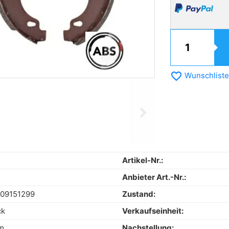
favorite_border
Wunschliste
chevron_right
Next
.
Artikel-Nr.:
Anbieter Art.-Nr.:
109151299
Zustand:
ck
Verkaufseinheit:
m
Nachstellung: