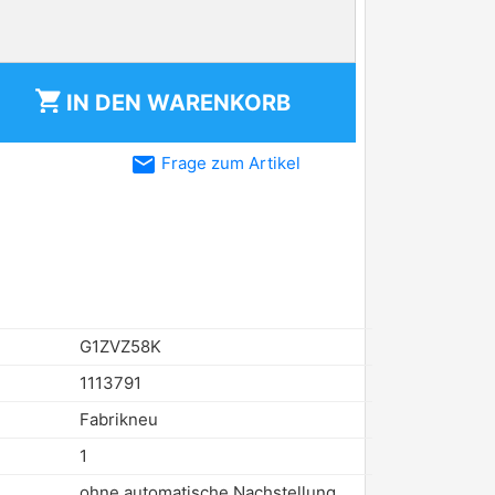
shopping_cart
IN DEN
WARENKORB
email
Frage zum Artikel
G1ZVZ58K
1113791
Fabrikneu
1
ohne automatische Nachstellung