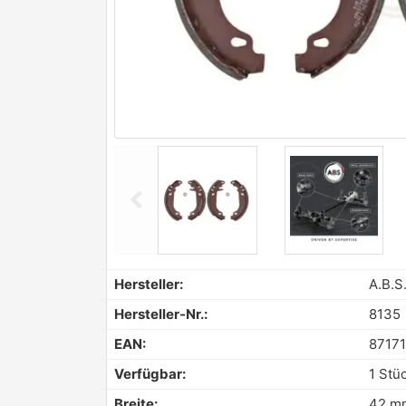
chevron_left
Previous
Hersteller:
A.B.S
Hersteller-Nr.:
8135
EAN:
8717
Verfügbar:
1 Stü
Breite:
42 m