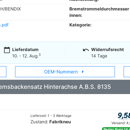
H/BENDIX
Bremstrommeldurchmesser
innen:
.pdf
Kategorie:
calendar_today
undo
Lieferdatum
Widerrufsrecht
3
10. - 12. Aug.
14 Tage
arrow_right
OEM-Nummern
Bremsbackensatz Hinterachse A.B.S. 8135
9,5
Lieferzeit: 1 - 3 Werktage
Zustand:
Fabrikneu
Versand: 4
Bester Preis 14,