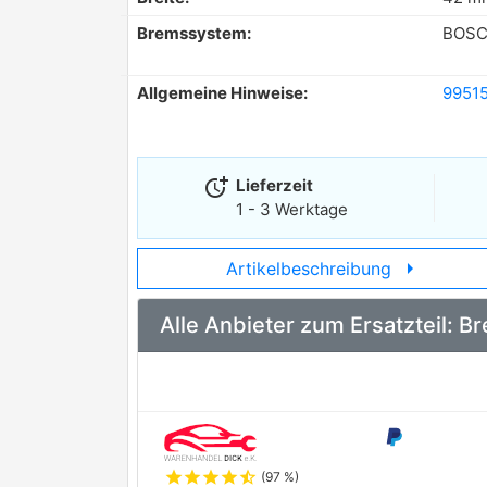
Bremssystem:
BOSC
Allgemeine Hinweise:
99515
more_time
Lieferzeit
1 - 3 Werktage
arrow_right
Artikelbeschreibung
Alle Anbieter zum Ersatzteil: 
star
star
star
star
star_half
(97 %)