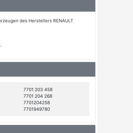
ahrzeugen des Herstellers RENAULT
.
7701 203 458
7701 204 268
7701204258
7701949780