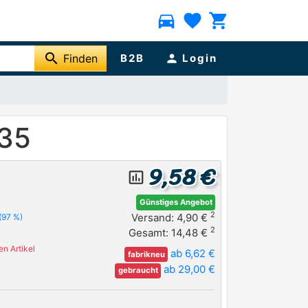
directions_car
favorite
shopping_cart
search
Finden
B2B
person
Login
135
9,58 €
insert_chart_outlined
Günstiges Angebot
2
Versand: 4,90 €
(97 %)
2
Gesamt: 14,48 €
n Artikel
ab 6,62 €
fabrikneu
ab 29,00 €
gebraucht