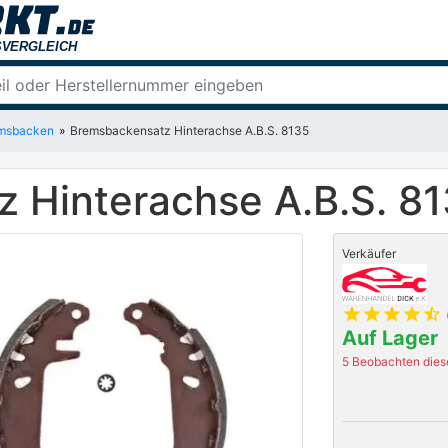
msbacken
Bremsbackensatz Hinterachse A.B.S. 8135
 Hinterachse A.B.S. 8
Verkäufer
star
star
star
star
star_half
Auf Lager
5 Beobachten diese