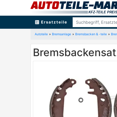
ballot
Ersatzteile
Autoteile
Bremsanlage
Bremsbacken & -teile
Bre
Bremsbackensatz