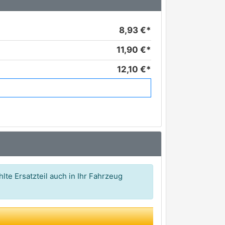
8,93 €*
11,90 €*
12,10 €*
13,03 €*
15,92 €*
16,05 €*
20,45 €*
23,86 €*
lte Ersatzteil auch in Ihr Fahrzeug
29,00 €*
46,48 €*