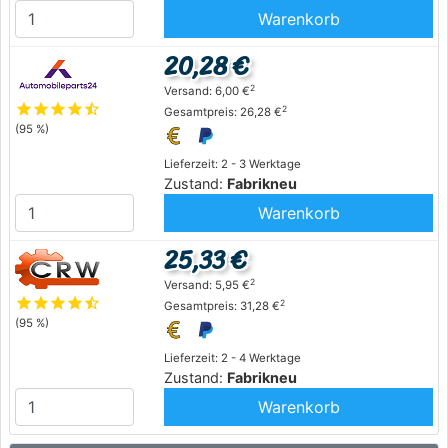
Warenkorb
20,28 €
2
Versand: 6,00 €
star
star
star
star
star_half
2
Gesamtpreis: 26,28 €
(95 %)
Lieferzeit: 2 - 3 Werktage
Zustand:
Fabrikneu
Warenkorb
25,33 €
2
Versand: 5,95 €
star
star
star
star
star_half
2
Gesamtpreis: 31,28 €
(95 %)
Lieferzeit: 2 - 4 Werktage
Zustand:
Fabrikneu
Warenkorb