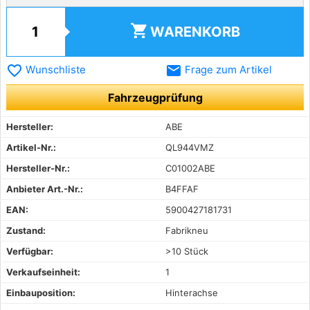
shopping_cart
WARENKORB
favorite_border
email
Wunschliste
Frage zum Artikel
Fahrzeugprüfung
Hersteller:
ABE
Artikel-Nr.:
QL944VMZ
Hersteller-Nr.:
C01002ABE
Anbieter Art.-Nr.:
B4FFAF
EAN:
5900427181731
Zustand:
Fabrikneu
Verfügbar:
>10 Stück
Verkaufseinheit:
1
Einbauposition:
Hinterachse