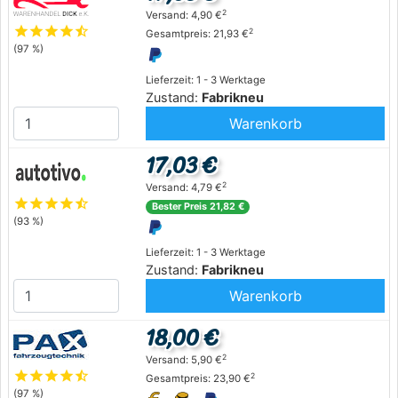
2
Versand: 4,90 €
star
star
star
star
star_half
2
Gesamtpreis: 21,93 €
(97 %)
Lieferzeit: 1 - 3 Werktage
Zustand:
Fabrikneu
Warenkorb
17,03 €
2
Versand: 4,79 €
star
star
star
star
star_half
Bester Preis 21,82 €
(93 %)
Lieferzeit: 1 - 3 Werktage
Zustand:
Fabrikneu
Warenkorb
18,00 €
2
Versand: 5,90 €
star
star
star
star
star_half
2
Gesamtpreis: 23,90 €
(97 %)