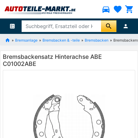
directions_car
favorite
shopping_cart
search
ballot
person
Bremsanlage
Bremsbacken & -teile
Bremsbacken
Bremsbackens
Bremsbackensatz Hinterachse ABE
C01002ABE