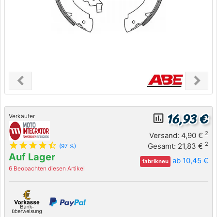
chevron_left
chevron_right
Previous
Next
16,93 €
insert_chart_outlined
Verkäufer
2
Versand: 4,90 €
star
star
star
star
star_half
2
Gesamt: 21,83 €
(97 %)
Auf Lager
ab 10,45 €
fabrikneu
6 Beobachten diesen Artikel