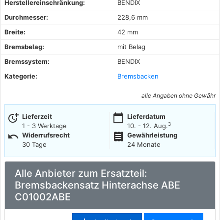
Herstellereinschränkung:
BENDIX
Durchmesser:
228,6 mm
Breite:
42 mm
Bremsbelag:
mit Belag
Bremssystem:
BENDIX
Kategorie:
Bremsbacken
alle Angaben ohne Gewähr
more_time
calendar_today
Lieferzeit
Lieferdatum
3
1 - 3 Werktage
10. - 12. Aug.
undo
receipt
Widerrufsrecht
Gewährleistung
30 Tage
24 Monate
Alle Anbieter zum Ersatzteil:
Bremsbackensatz Hinterachse ABE
C01002ABE