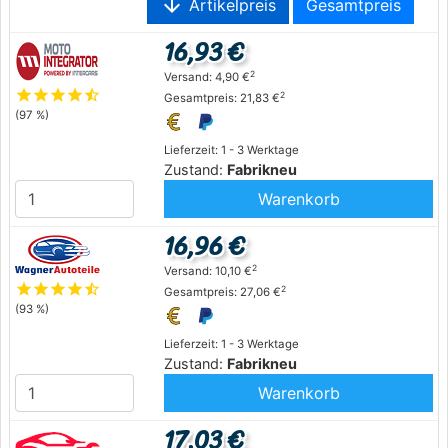
arrow_downward
Artikelpreis
Gesamtpreis
16,93 €
2
Versand: 4,90 €
star
star
star
star
star_half
2
Gesamtpreis: 21,83 €
(97 %)
Lieferzeit: 1 - 3 Werktage
Zustand:
Fabrikneu
Warenkorb
16,96 €
2
Versand: 10,10 €
star
star
star
star
star_half
2
Gesamtpreis: 27,06 €
(93 %)
Lieferzeit: 1 - 3 Werktage
Zustand:
Fabrikneu
Warenkorb
17,03 €