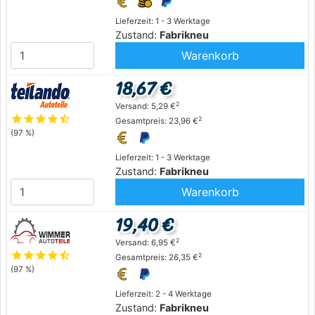
Lieferzeit: 1 - 3 Werktage
Zustand:
Fabrikneu
Warenkorb
18,67 €
2
Versand: 5,29 €
star
star
star
star
star_half
2
Gesamtpreis: 23,96 €
(97 %)
Lieferzeit: 1 - 3 Werktage
Zustand:
Fabrikneu
Warenkorb
19,40 €
2
Versand: 6,95 €
star
star
star
star
star_half
2
Gesamtpreis: 26,35 €
(97 %)
Lieferzeit: 2 - 4 Werktage
Zustand:
Fabrikneu