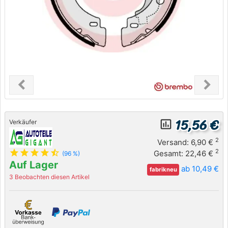
chevron_left
chevron_right
Previous
Next
15,56 €
insert_chart_outlined
Verkäufer
2
Versand: 6,90 €
star
star
star
star
star_half
2
Gesamt: 22,46 €
(96 %)
Auf Lager
ab 10,49 €
fabrikneu
3 Beobachten diesen Artikel