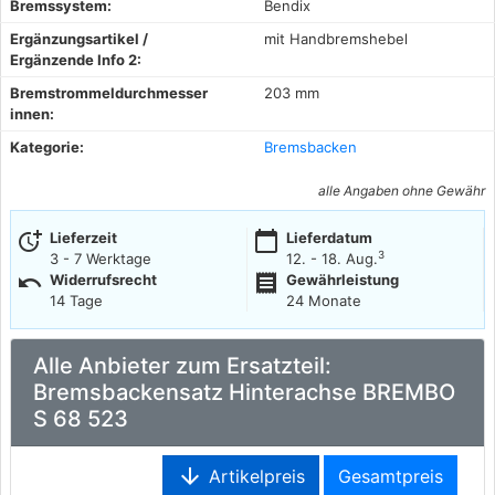
Bremssystem:
Bendix
Ergänzungsartikel /
mit Handbremshebel
Ergänzende Info 2:
Bremstrommeldurchmesser
203 mm
innen:
Kategorie:
Bremsbacken
alle Angaben ohne Gewähr
more_time
calendar_today
Lieferzeit
Lieferdatum
3
3 - 7 Werktage
12. - 18. Aug.
undo
receipt
Widerrufsrecht
Gewährleistung
14 Tage
24 Monate
Alle Anbieter zum Ersatzteil:
Bremsbackensatz Hinterachse BREMBO
S 68 523
arrow_downward
Artikelpreis
Gesamtpreis