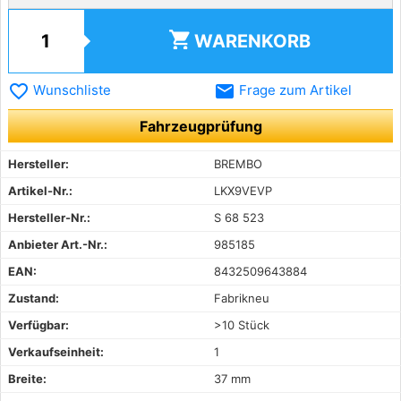
shopping_cart
WARENKORB
favorite_border
email
Wunschliste
Frage zum Artikel
Fahrzeugprüfung
Hersteller:
BREMBO
Artikel-Nr.:
LKX9VEVP
Hersteller-Nr.:
S 68 523
Anbieter Art.-Nr.:
985185
EAN:
8432509643884
Zustand:
Fabrikneu
Verfügbar:
>10 Stück
Verkaufseinheit:
1
Breite:
37 mm