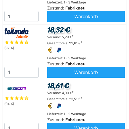
Lieferzeit: 1 - 3 Werktage
Zustand:
Fabrikneu
Warenkorb
18,32 €
2
Versand: 5,29 €
star
star
star
star
star_half
2
Gesamtpreis: 23,61 €
(97 %)
Lieferzeit: 1 - 3 Werktage
Zustand:
Fabrikneu
Warenkorb
18,61 €
2
Versand: 4,90 €
star
star
star
star
star_half
2
Gesamtpreis: 23,51 €
(94 %)
Lieferzeit: 1 - 2 Werktage
Zustand:
Fabrikneu
Warenkorb