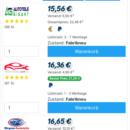
15,56 €
2
Versand: 6,90 €
star
star
star
star
star_half
2
Gesamtpreis: 22,46 €
(96 %)
Lieferzeit: 3 - 7 Werktage
Zustand:
Fabrikneu
Warenkorb
16,36 €
2
Versand: 4,90 €
star
star
star
star
star_half
Bester Preis 21,26 €
(97 %)
Lieferzeit: 1 - 3 Werktage
Zustand:
Fabrikneu
Warenkorb
16,65 €
2
Versand: 10,10 €