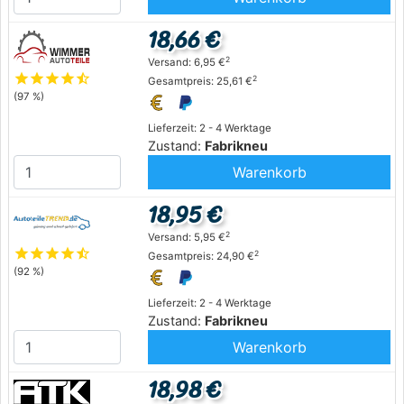
18,66 €
2
Versand: 6,95 €
star
star
star
star
star_half
2
Gesamtpreis: 25,61 €
(97 %)
Lieferzeit: 2 - 4 Werktage
Zustand:
Fabrikneu
Warenkorb
18,95 €
2
Versand: 5,95 €
star
star
star
star
star_half
2
Gesamtpreis: 24,90 €
(92 %)
Lieferzeit: 2 - 4 Werktage
Zustand:
Fabrikneu
Warenkorb
18,98 €