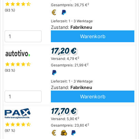
star
star
star
star
star_half
2
Gesamtpreis: 26,75 €
(93 %)
Lieferzeit: 1 - 3 Werktage
Zustand:
Fabrikneu
Warenkorb
17,20 €
2
Versand: 4,79 €
star
star
star
star
star_half
2
Gesamtpreis: 21,99 €
(93 %)
Lieferzeit: 1 - 3 Werktage
Zustand:
Fabrikneu
Warenkorb
17,70 €
2
Versand: 5,90 €
star
star
star
star
star_half
2
Gesamtpreis: 23,60 €
(97 %)