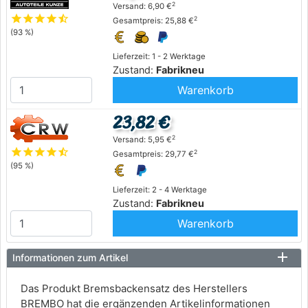
2
Versand: 6,90 €
star
star
star
star
star_half
2
Gesamtpreis: 25,88 €
(93 %)
Lieferzeit: 1 - 2 Werktage
Zustand:
Fabrikneu
Warenkorb
23,82 €
2
Versand: 5,95 €
star
star
star
star
star_half
2
Gesamtpreis: 29,77 €
(95 %)
Lieferzeit: 2 - 4 Werktage
Zustand:
Fabrikneu
Warenkorb
Informationen zum Artikel
Das Produkt Bremsbackensatz des Herstellers
BREMBO hat die ergänzenden Artikelinformationen