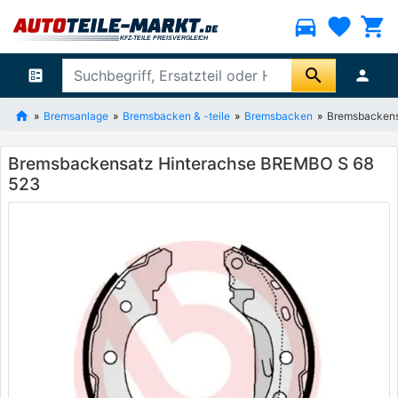
directions_car
favorite
shopping_cart
search
ballot
person
Bremsanlage
Bremsbacken & -teile
Bremsbacken
Bremsbackens
Bremsbackensatz Hinterachse BREMBO S 68
523