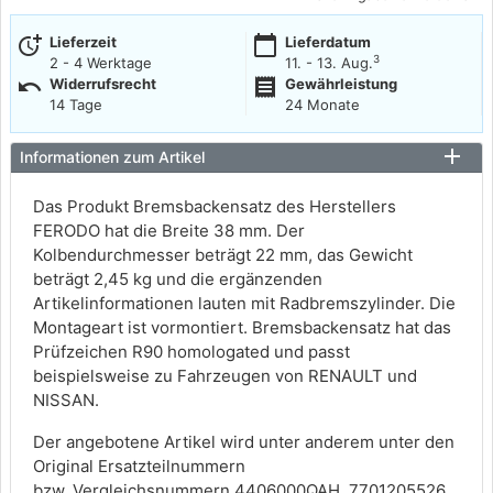
more_time
calendar_today
Lieferzeit
Lieferdatum
3
2 - 4 Werktage
11. - 13. Aug.
undo
receipt
Widerrufsrecht
Gewährleistung
14 Tage
24 Monate
Informationen zum Artikel
Das Produkt Bremsbackensatz des Herstellers
FERODO hat die Breite 38 mm. Der
Kolbendurchmesser beträgt 22 mm, das Gewicht
beträgt 2,45 kg und die ergänzenden
Artikelinformationen lauten mit Radbremszylinder. Die
Montageart ist vormontiert. Bremsbackensatz hat das
Prüfzeichen R90 homologated und passt
beispielsweise zu Fahrzeugen von RENAULT und
NISSAN.
Der angebotene Artikel wird unter anderem unter den
Original Ersatzteilnummern
bzw. Vergleichsnummern 4406000QAH, 7701205526,