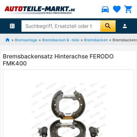
directions_car
favorite
shopping_cart
search
ballot
person
Bremsanlage
Bremsbacken & -teile
Bremsbacken
Bremsbacken
Bremsbackensatz Hinterachse FERODO
FMK400