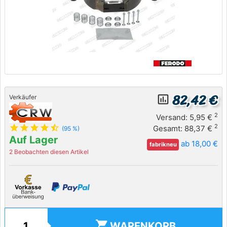
82,42 €
insert_chart_outlined
Verkäufer
2
Versand: 5,95 €
star
star
star
star
star_half
2
Gesamt: 88,37 €
(95 %)
Auf Lager
ab 18,00 €
fabrikneu
2 Beobachten diesen Artikel
shopping_cart
WARENKORB