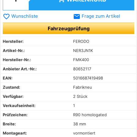
favorite_border
email
Wunschliste
Frage zum Artikel
Fahrzeugprüfung
Hersteller:
FERODO
Artikel-Nr.:
NER3JN1K
Hersteller-Nr.:
FMK400
Anbieter Art.-Nr.:
80652117
EAN:
5016687419498
Zustand:
Fabrikneu
Verfügbar:
2 Stück
Verkaufseinheit:
1
Prüfzeichen:
R90 homologated
Breite:
38 mm
Montageart:
vormontiert