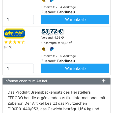
Lieferzeit: 2 - 4 Werktage
Zustand:
Fabrikneu
Warenkorb
53,72 €
2
Versand: 4,95 €
star
star
star
star
star_outline
2
Gesamtpreis: 58,67 €
(90 %)
Lieferzeit: 2 - 5 Werktage
Zustand:
Fabrikneu
Warenkorb
Informationen zum Artikel
Das Produkt Bremsbackensatz des Herstellers
FERODO hat die ergänzenden Artikelinformationen mit
Zubehör. Der Artikel besitzt das Prüfzeichen
E190R01440/053, das Gewicht beträgt 1,154 kg und