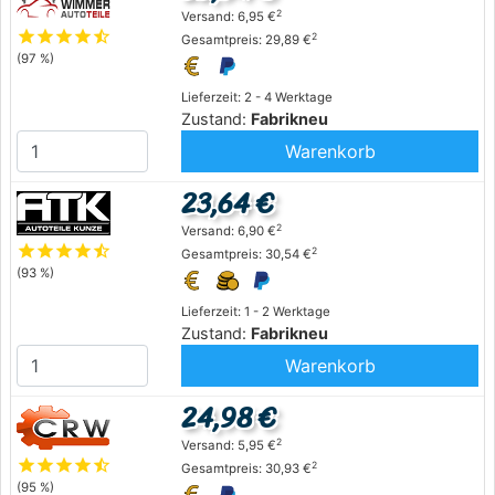
2
Versand: 6,95 €
star
star
star
star
star_half
2
Gesamtpreis: 29,89 €
(97 %)
Lieferzeit: 2 - 4 Werktage
Zustand:
Fabrikneu
Warenkorb
23,64 €
2
Versand: 6,90 €
star
star
star
star
star_half
2
Gesamtpreis: 30,54 €
(93 %)
Lieferzeit: 1 - 2 Werktage
Zustand:
Fabrikneu
Warenkorb
24,98 €
2
Versand: 5,95 €
star
star
star
star
star_half
2
Gesamtpreis: 30,93 €
(95 %)