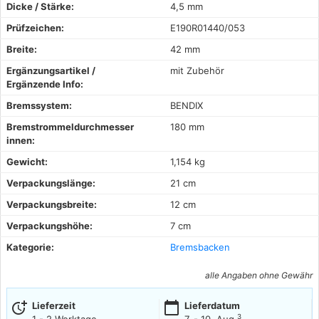
Dicke / Stärke:
4,5 mm
Prüfzeichen:
E190R01440/053
Breite:
42 mm
Ergänzungsartikel /
mit Zubehör
Ergänzende Info:
Bremssystem:
BENDIX
Bremstrommeldurchmesser
180 mm
innen:
Gewicht:
1,154 kg
Verpackungslänge:
21 cm
Verpackungsbreite:
12 cm
Verpackungshöhe:
7 cm
Kategorie:
Bremsbacken
alle Angaben ohne Gewähr
more_time
calendar_today
Lieferzeit
Lieferdatum
3
1 - 2 Werktage
7. - 10. Aug.