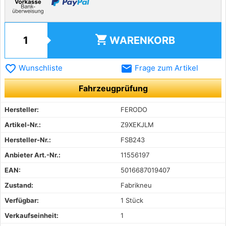
shopping_cart
WARENKORB
favorite_border
email
Wunschliste
Frage zum Artikel
Fahrzeugprüfung
Hersteller:
FERODO
Artikel-Nr.:
Z9XEKJLM
Hersteller-Nr.:
FSB243
Anbieter Art.-Nr.:
11556197
EAN:
5016687019407
Zustand:
Fabrikneu
Verfügbar:
1 Stück
Verkaufseinheit:
1