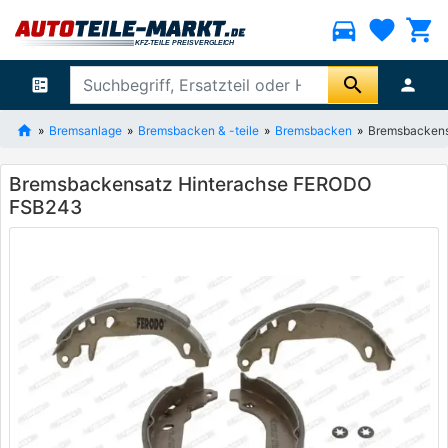
directions_car
favorite
shopping_cart
search
ballot
person
Bremsanlage
Bremsbacken & -teile
Bremsbacken
Bremsbackens
Bremsbackensatz Hinterachse FERODO
FSB243