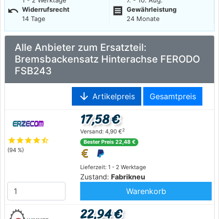
undo
receipt
Widerrufsrecht
Gewährleistung
14 Tage
24 Monate
Alle Anbieter zum Ersatzteil:
Bremsbackensatz Hinterachse FERODO
FSB243
arrow_downward
Artikelpreis
Gesamtpreis
17,58 €
2
Versand: 4,90 €
star
star
star
star
star_half
Bester Preis 22,48 €
(94 %)
Lieferzeit: 1 - 2 Werktage
Zustand:
Fabrikneu
Warenkorb
22,94 €