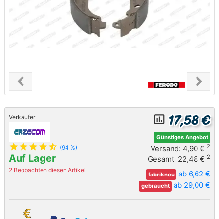
chevron_left
chevron_right
Previous
Next
17,58 €
insert_chart_outlined
Verkäufer
Günstiges Angebot
star
star
star
star
star_half
2
Versand: 4,90 €
(94 %)
Auf Lager
2
Gesamt: 22,48 €
2 Beobachten diesen Artikel
ab 6,62 €
fabrikneu
ab 29,00 €
gebraucht