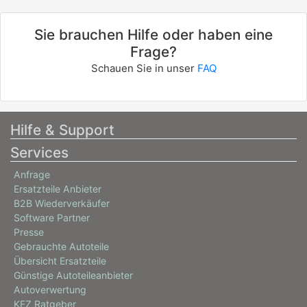
Sie brauchen Hilfe oder haben eine
Frage?
Schauen Sie in unser
FAQ
Hilfe & Support
Services
Anfrage
Ersatzteile Anbieter
B2B Wiederverkäufer
Software Partner
Presse
Gebrauchte Autoteile
Übersicht Ersatzteile
Günstige Autoteileanbieter
Autoverwertung
KFZ Ratgeber