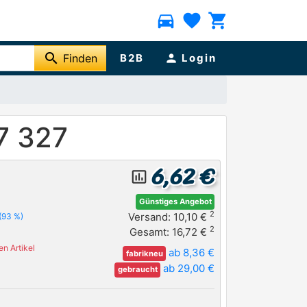
directions_car
favorite
shopping_cart
search
Finden
B2B
person
Login
7 327
6,62 €
insert_chart_outlined
Günstiges Angebot
2
Versand: 10,10 €
(93 %)
2
Gesamt: 16,72 €
n Artikel
ab 8,36 €
fabrikneu
ab 29,00 €
gebraucht