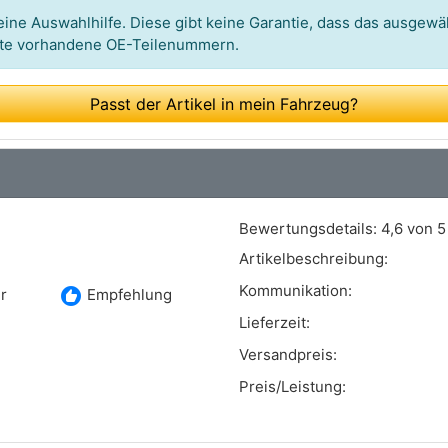
ine Auswahlhilfe. Diese gibt keine Garantie, dass das ausgewäh
itte vorhandene OE-Teilenummern.
Passt der Artikel in mein Fahrzeug?
Bewertungsdetails:
4,6 von 5
Artikelbeschreibung:
Kommunikation:
recommend
r
Empfehlung
Lieferzeit:
Versandpreis:
Preis/Leistung: