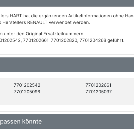
lers HART hat die ergänzenden Artikelinformationen ohne Han
s Herstellers RENAULT verwendet werden.
m unter den Original Ersatzteilnummern
01202542, 7701202661, 7701202820, 7701204268 geführt.
7701202542
7701202661
7701205096
7701205097
 passen könnte