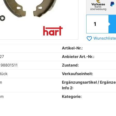
favorite_border
Wunschliste
Artikel-Nr.:
27
Anbieter Art.-Nr.:
198801511
Zustand:
tück
Verkaufseinheit:
m
Ergänzungsartikel / Ergänz
Info 2:
mm
Kategorie: