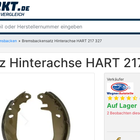
msbacken
Bremsbackensatz Hinterachse HART 217 327
z Hinterachse HART 21
Verkäufer
star
star
star
star
star_half
Auf Lager
2 Beobachten diese