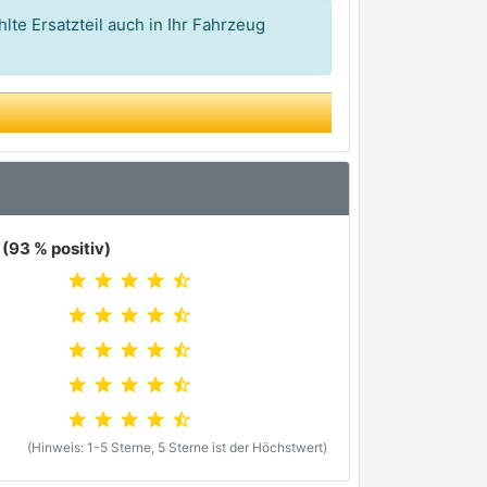
lte Ersatzteil auch in Ihr Fahrzeug
(93 % positiv)
star
star
star
star
star_half
star
star
star
star
star_half
star
star
star
star
star_half
star
star
star
star
star_half
star
star
star
star
star_half
(Hinweis: 1-5 Sterne, 5 Sterne ist der Höchstwert)