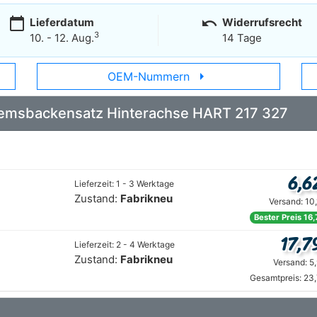
calendar_today
undo
Lieferdatum
Widerrufsrecht
3
10. - 12. Aug.
14 Tage
arrow_right
OEM-Nummern
 Bremsbackensatz Hinterachse HART 217 327
6,6
Lieferzeit: 1 - 3 Werktage
Zustand:
Fabrikneu
Versand: 10
Bester Preis 16
17,7
Lieferzeit: 2 - 4 Werktage
Zustand:
Fabrikneu
Versand: 5
Gesamtpreis: 23