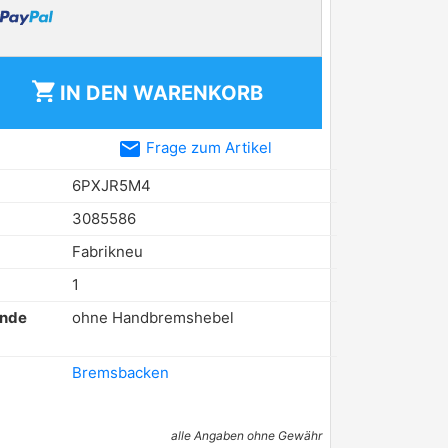
shopping_cart
IN DEN
WARENKORB
email
Frage zum Artikel
6PXJR5M4
3085586
Fabrikneu
1
ende
ohne Handbremshebel
Bremsbacken
alle Angaben ohne Gewähr