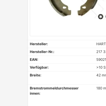
Hersteller:
HART
Hersteller-Nr.:
217 3
EAN:
5902
Verfügbar:
>10 S
Breite:
42 m
Bremstrommeldurchmesser
180 
innen: