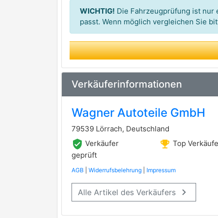
WICHTIG!
Die Fahrzeugprüfung ist nur e
passt. Wenn möglich vergleichen Sie b
Verkäuferinformationen
Wagner Autoteile GmbH
79539 Lörrach, Deutschland
verified_user
emoji_events
Verkäufer
Top Verkäufe
geprüft
AGB
|
Widerrufsbelehrung
|
Impressum
keyboard_arrow_right
Alle Artikel des Verkäufers