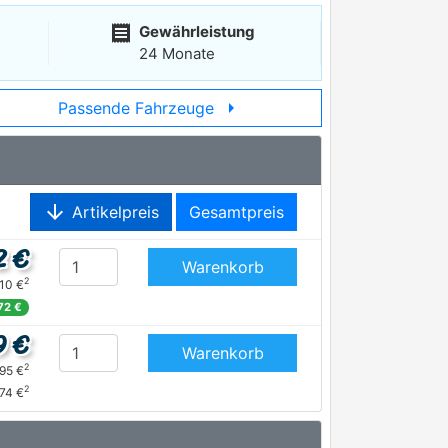
receipt
Gewährleistung
24 Monate
arrow_right
Passende Fahrzeuge
arrow_downward
Artikelpreis
Gesamtpreis
2 €
Warenkorb
2
,10 €
,72 €
9 €
Warenkorb
2
,95 €
2
,74 €